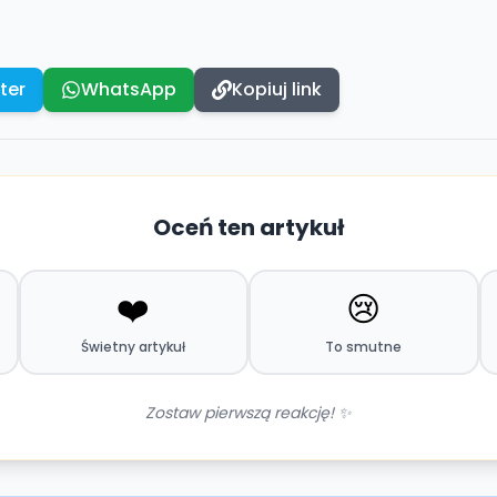
ter
WhatsApp
Kopiuj link
Oceń ten artykuł
❤️
😢
Świetny artykuł
To smutne
Zostaw pierwszą reakcję! ✨