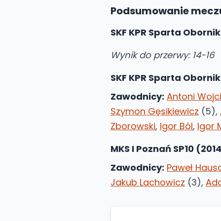
Podsumowanie mecz
SKF KPR Sparta Oborniki
Wynik do przerwy: 14-16
SKF KPR Sparta Oborniki
Zawodnicy:
Antoni Wojc
Szymon Gęsikiewicz
(5),
Zborowski
,
Igor Ból
,
Igor 
MKS I Poznań SP10 (201
Zawodnicy:
Paweł Haus
Jakub Lachowicz
(3),
Ad