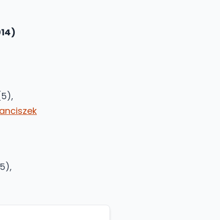
014)
5),
ranciszek
5),