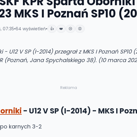
SKF KPR Sparta Oborniki 
-23 MKS I Poznań SP10 (2
, 07:35
•
64
wyświetleń
•
👍
❤️
😢
😡
 - U12 V SP (I-2014) przegrał z MKS I Poznań SP10 
R (Poznań, Jana Spychalskiego 38). (10 marca 202
Reklama
orniki
- U12 V SP (I-2014) - MKS I Poz
 po karnych 3-2