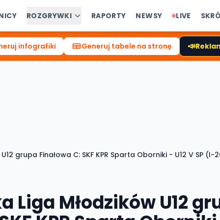
NICY
ROZGRYWKI
RAPORTY
NEWSY
LIVE
SKR
📣
eruj infografiki
Generuj tabele na stronę
Reklam
U12 grupa Finałowa C: SKF KPR Sparta Oborniki - U12 V SP (I-
a Liga Młodzików U12 gr