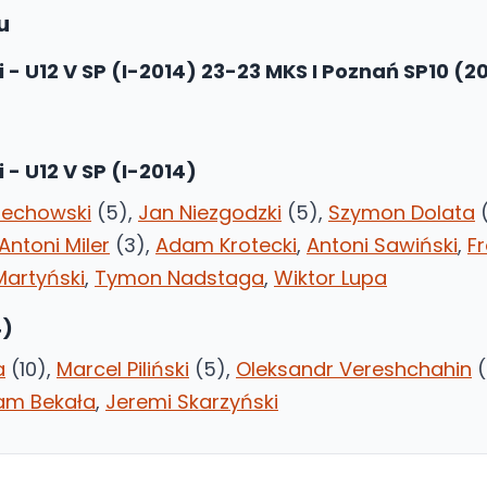
u
 - U12 V SP (I-2014) 23-23 MKS I Poznań SP10 (2
 - U12 V SP (I-2014)
iechowski
(5),
Jan Niezgodzki
(5),
Szymon Dolata
(
Antoni Miler
(3),
Adam Krotecki
,
Antoni Sawiński
,
F
Martyński
,
Tymon Nadstaga
,
Wiktor Lupa
4)
a
(10),
Marcel Piliński
(5),
Oleksandr Vereshchahin
(
am Bekała
,
Jeremi Skarzyński