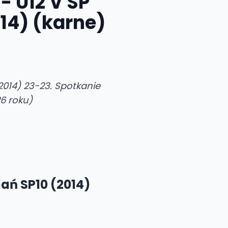
- U12 V SP
014) (karne)
(2014) 23-23. Spotkanie
6 roku)
nań SP10 (2014)