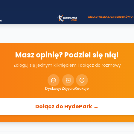
Masz opinię? Podziel się nią!
Zaloguj się jednym kliknięciem i dołącz do rozmowy
Dyskusje
Zdjęcia
Reakcje
Dołącz do HydePark →