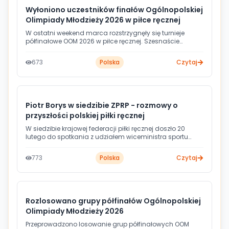
Wyłoniono uczestników finałów Ogólnopolskiej
Olimpiady Młodzieży 2026 w piłce ręcznej
W ostatni weekend marca rozstrzygnęły się turnieje
półfinałowe OOM 2026 w piłce ręcznej. Szesnaście
wojewódzkich reprezentacji - po osiem drużyn dziewcząt
i chłopców - wywalczyło prawo gry w majowych
673
Polska
Czytaj
finałach, które odbędą się w Łodzi.
Piotr Borys w siedzibie ZPRP - rozmowy o
przyszłości polskiej piłki ręcznej
W siedzibie krajowej federacji piłki ręcznej doszło 20
lutego do spotkania z udziałem wiceministra sportu
Piotra Borysa oraz władz ZPRP na czele z prezesem
Sławomirem Szmalem. Rozmowy dotyczyły kontynuacji
773
Polska
Czytaj
wspólnych działań na rzecz odbudowy dyscypliny w
Polsce, ze szczególnym uwzględnieniem reformy
systemu szkoleniowego oraz wsparcia młodzieżowych
rozgrywek.
Rozlosowano grupy półfinałów Ogólnopolskiej
Olimpiady Młodzieży 2026
Przeprowadzono losowanie grup półfinałowych OOM