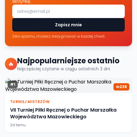
skrzynkę.
Zapisz mnie
Zero spamu, możesz zrezygnować w każdej chwili.
Najpopularniejsze ostatnio
🔥
Najczęściej czytane w ciągu ostatnich
3
dni
#
1
238
TURNIEJ MISTRZÓW
VII Turniej Piłki Ręcznej o Puchar Marszałka
Województwa Mazowieckiego
2d temu