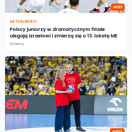
121
AKTUALNOŚCI
Polscy juniorzy w dramatycznym finale
ulegają Izraelowi i zmierzą się o 13. lokatę ME
1d temu
#
5
103