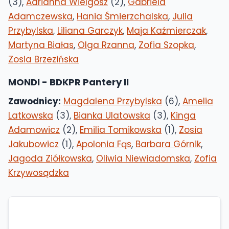
(3),
Adrianna Wielgosz
(2),
Gabriela
Adamczewska
,
Hania Śmierzchalska
,
Julia
Przybylska
,
Liliana Garczyk
,
Maja Kaźmierczak
,
Martyna Białas
,
Olga Rzanna
,
Zofia Szopka
,
Zosia Brzezińska
MONDI - BDKPR Pantery II
Zawodnicy:
Magdalena Przybylska
(6),
Amelia
Latkowska
(3),
Bianka Ulatowska
(3),
Kinga
Adamowicz
(2),
Emilia Tomikowska
(1),
Zosia
Jakubowicz
(1),
Apolonia Fąs
,
Barbara Górnik
,
Jagoda Ziółkowska
,
Oliwia Niewiadomska
,
Zofia
Krzywosądzka