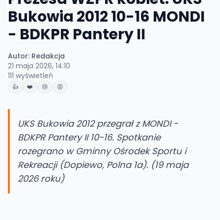
Bukowia 2012 10-16 MONDI
- BDKPR Pantery II
Autor:
Redakcja
21 maja 2026, 14:10
111
wyświetleń
👍
❤️
😢
😡
UKS Bukowia 2012 przegrał z MONDI -
BDKPR Pantery II 10-16. Spotkanie
rozegrano w Gminny Ośrodek Sportu i
Rekreacji (Dopiewo, Polna 1a). (19 maja
2026 roku)