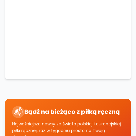
📬
Bądź na bieżąco z piłką ręczną
Najważniejsze newsy ze świata polskiej i europejskiej
piłki ręcznej, raz w tygodniu prosto na Twoją