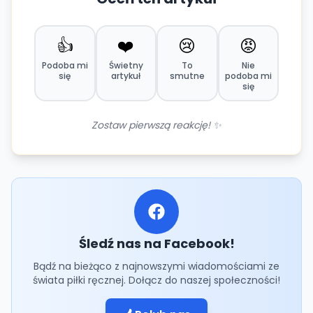
👍
❤️
😢
😡
Podoba mi
Świetny
To
Nie
się
artykuł
smutne
podoba mi
się
Zostaw pierwszą reakcję! ✨
Śledź nas na Facebook!
Bądź na bieżąco z najnowszymi wiadomościami ze
świata piłki ręcznej. Dołącz do naszej społeczności!