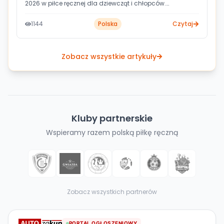
2026 w piłce ręcznej dla dziewcząt i chłopców.
Ceremonia odbyła się w Cetniewie podczas
przygotowań męskiej kadry narodowej do EHF EURO
1144
Polska
Czytaj
2026, a losów szesnastu wojewódzkich drużyn dokonali
selekcjoner Jota González i Julen Aguinagalde.
Zobacz wszystkie artykuły
Kluby partnerskie
Wspieramy razem polską piłkę ręczną
Zobacz wszystkich partnerów