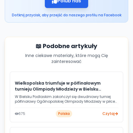
Polub nas
Dotknij przycisk, aby przejść do naszego profilu na Facebook
📖 Podobne artykuły
Inne ciekawe materiały, które mogą Cię
zainteresować
Wielkopolska triumfuje w półfinałowym
turnieju Olimpiady Młodzieży w Bielsku
Podlaskim
W Bielsku Podlaskim zakończył się dwudniowy turniej
półfinałowy Ogólnopolskiej Olimpiady Młodzieży w piłce
ręcznej. Zwycięstwo przypadło reprezentacji Wielkopolski,
która wraz z drużyną Warmińsko-Mazurskiego
675
Polska
Czytaj
awansowała do finału. Gospodarze turnieju uplasowali
się na ostatniej, czwartej pozycji.