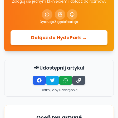
Zaloguj się jednym kliknięciem i dołącz do rozmowy
Dyskusje
Zdjęcia
Reakcje
Dołącz do HydePark →
📢 Udostępnij artykuł
Dotknij aby udostępnić
Oceń ten artykuł