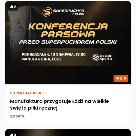
#
2
219
SUPERLIGA KOBIET
Manufaktura przygotuje Łódź na wielkie
święto piłki ręcznej
2d temu
#
3