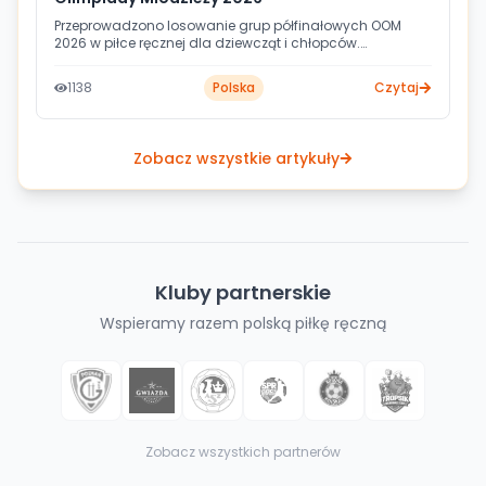
Przeprowadzono losowanie grup półfinałowych OOM
2026 w piłce ręcznej dla dziewcząt i chłopców.
Ceremonia odbyła się w Cetniewie podczas
przygotowań męskiej kadry narodowej do EHF EURO
1138
Polska
Czytaj
2026, a losów szesnastu wojewódzkich drużyn dokonali
selekcjoner Jota González i Julen Aguinagalde.
Zobacz wszystkie artykuły
Kluby partnerskie
Wspieramy razem polską piłkę ręczną
Zobacz wszystkich partnerów