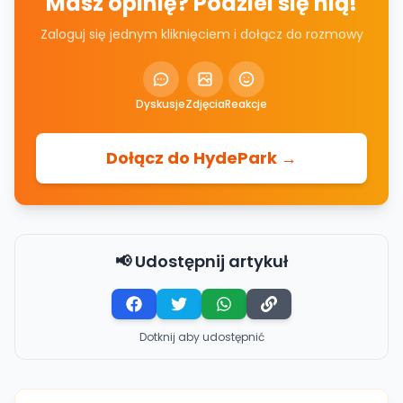
Masz opinię? Podziel się nią!
Zaloguj się jednym kliknięciem i dołącz do rozmowy
Dyskusje
Zdjęcia
Reakcje
Dołącz do HydePark →
📢 Udostępnij artykuł
Dotknij aby udostępnić