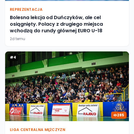
REPREZENTACJA
Bolesna lekcja od Duńczyków, ale cel
osiągnięty. Polacy z drugiego miejsca
wchodzą do rundy głównej EURO U-18
2d temu
#
4
285
LIGA CENTRALNA MĘŻCZYZN