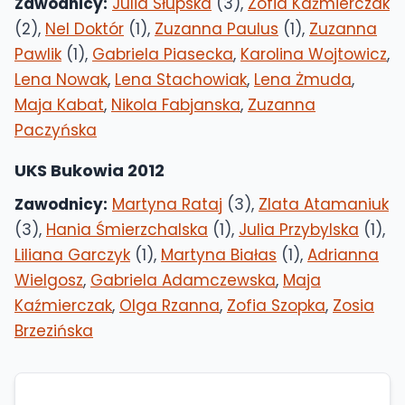
Zawodnicy:
Julia Słupska
(3),
Zofia Kaźmierczak
(2),
Nel Doktór
(1),
Zuzanna Paulus
(1),
Zuzanna
Pawlik
(1),
Gabriela Piasecka
,
Karolina Wojtowicz
,
Lena Nowak
,
Lena Stachowiak
,
Lena Żmuda
,
Maja Kabat
,
Nikola Fabjanska
,
Zuzanna
Paczyńska
UKS Bukowia 2012
Zawodnicy:
Martyna Rataj
(3),
Zlata Atamaniuk
(3),
Hania Śmierzchalska
(1),
Julia Przybylska
(1),
Liliana Garczyk
(1),
Martyna Białas
(1),
Adrianna
Wielgosz
,
Gabriela Adamczewska
,
Maja
Kaźmierczak
,
Olga Rzanna
,
Zofia Szopka
,
Zosia
Brzezińska