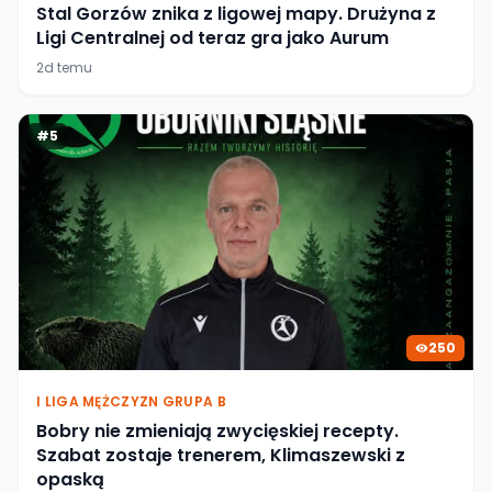
Stal Gorzów znika z ligowej mapy. Drużyna z
Ligi Centralnej od teraz gra jako Aurum
2d temu
#
5
250
I LIGA MĘŻCZYZN GRUPA B
Bobry nie zmieniają zwycięskiej recepty.
Szabat zostaje trenerem, Klimaszewski z
opaską