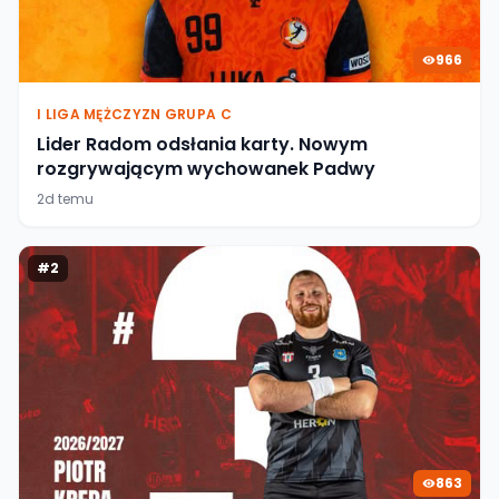
966
I LIGA MĘŻCZYZN GRUPA C
Lider Radom odsłania karty. Nowym
rozgrywającym wychowanek Padwy
2d temu
#
2
863