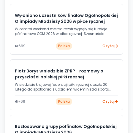
Wyłoniono uczestników finałów Ogólnopolskiej
Olimpiady Młodzieży 2026 w piłce ręcznej
W ostatni weekend marca rozstrzygnęły się turnieje
półfinałowe OOM 2026 w piłce ręcznej. Szesnaście
wojewódzkich reprezentacji - po osiem drużyn dziewcząt
i chłopców - wywalczyło prawo gry w majowych
669
Polska
Czytaj
finałach, które odbędą się w Łodzi.
Piotr Borys w siedzibie ZPRP - rozmowy o
przyszłości polskiej piłki ręcznej
W siedzibie krajowej federacji piłki ręcznej doszło 20
lutego do spotkania z udziałem wiceministra sportu
Piotra Borysa oraz władz ZPRP na czele z prezesem
Sławomirem Szmalem. Rozmowy dotyczyły kontynuacji
769
Polska
Czytaj
wspólnych działań na rzecz odbudowy dyscypliny w
Polsce, ze szczególnym uwzględnieniem reformy
systemu szkoleniowego oraz wsparcia młodzieżowych
rozgrywek.
Rozlosowano grupy półfinałów Ogólnopolskiej
Olimpiady Młodzieży 2026