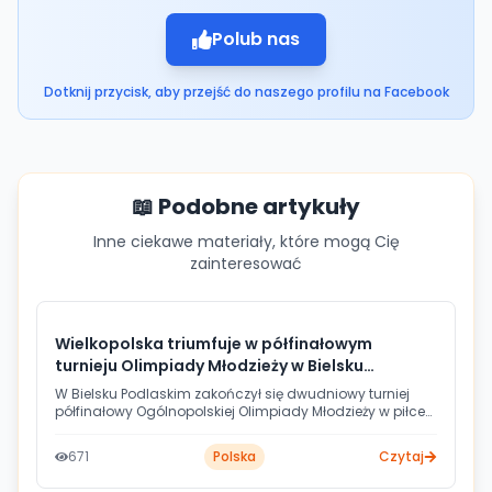
Polub nas
Dotknij przycisk, aby przejść do naszego profilu na Facebook
📖 Podobne artykuły
Inne ciekawe materiały, które mogą Cię
zainteresować
Wielkopolska triumfuje w półfinałowym
turnieju Olimpiady Młodzieży w Bielsku
Podlaskim
W Bielsku Podlaskim zakończył się dwudniowy turniej
półfinałowy Ogólnopolskiej Olimpiady Młodzieży w piłce
ręcznej. Zwycięstwo przypadło reprezentacji Wielkopolski,
która wraz z drużyną Warmińsko-Mazurskiego
671
Polska
Czytaj
awansowała do finału. Gospodarze turnieju uplasowali
się na ostatniej, czwartej pozycji.