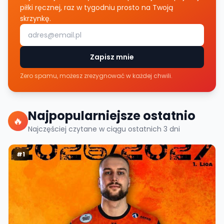
piłki ręcznej, raz w tygodniu prosto na Twoją
skrzynkę.
Zapisz mnie
Zero spamu, możesz zrezygnować w każdej chwili.
Najpopularniejsze ostatnio
🔥
Najczęściej czytane w ciągu ostatnich
3
dni
#
1