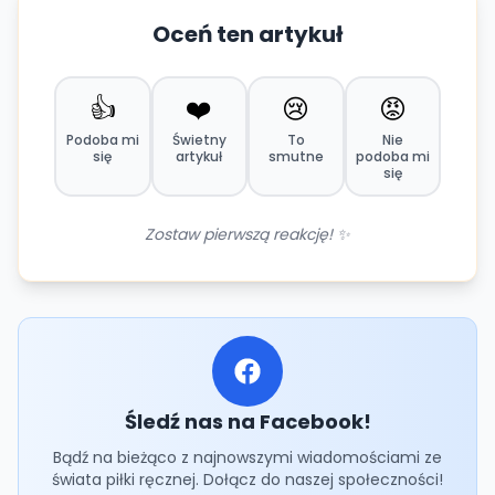
Oceń ten artykuł
👍
❤️
😢
😡
Podoba mi
Świetny
To
Nie
się
artykuł
smutne
podoba mi
się
Zostaw pierwszą reakcję! ✨
Śledź nas na Facebook!
Bądź na bieżąco z najnowszymi wiadomościami ze
świata piłki ręcznej. Dołącz do naszej społeczności!