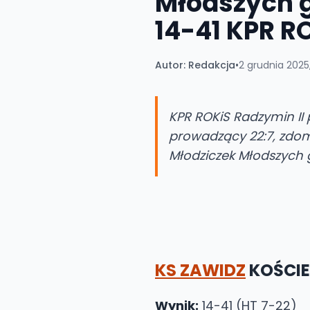
Młodszych g
14-41 KPR R
Autor:
Redakcja
•
2 grudnia 2025,
KPR ROKiS Radzymin II 
prowadzący 22:7, zdom
Młodziczek Młodszych g
KS ZAWIDZ
KOŚCIE
Wynik:
14-41 (HT 7-22)