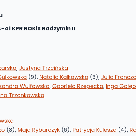
u
-41 KPR ROKiS Radzymin II
karska
,
Justyna Trzcińska
Sulkowska
(9),
Natalia Kalkowska
(3),
Julia Froncz
ksandra Wulfowska
,
Gabriela Rzepecka
,
Inga Gołę
nna Trzonkowska
owska
ko
(8),
Maja Rybarczyk
(6),
Patrycja Kulesza
(4),
Ro