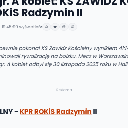
r. A kobiet: KS ZAWIDZ 
OKiS Radzymin II
 19:45
•
90
wyświetleń
•
👍
❤️
😢
😡
pewnie pokonał KS Zawidz Kościelny wynikiem 41:1
inowali rywalizację na boisku. Mecz w Warszawsk
r. A kobiet odbył się 30 listopada 2025 roku w Hal
Reklama
LNY -
KPR ROKiS Radzymin
II