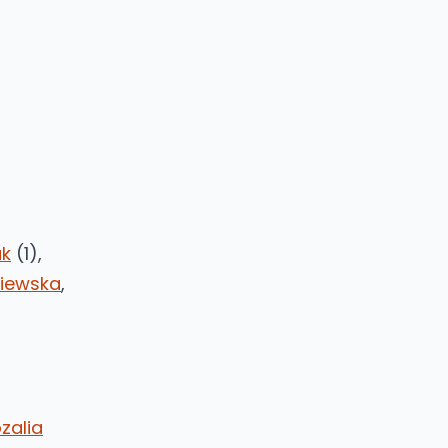
ak
(1),
biewska
,
zalia