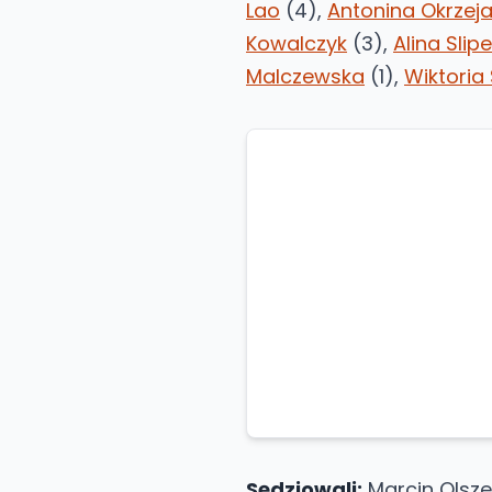
Lao
(4),
Antonina Okrzej
Kowalczyk
(3),
Alina Slip
Malczewska
(1),
Wiktoria
Sędziowali:
Marcin Olsze