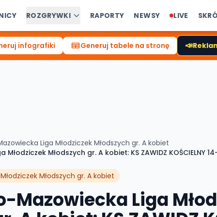
NICY
ROZGRYWKI
RAPORTY
NEWSY
LIVE
SKR
📣
eruj infografiki
Generuj tabele na stronę
Reklam
zowiecka Liga Młodziczek Młodszych gr. A kobiet
Młodziczek Młodszych gr. A kobiet: KS ZAWIDZ KOŚCIELNY 14-
łodziczek Młodszych gr. A kobiet
-Mazowiecka Liga Młod