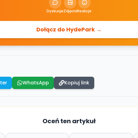
Dyskusje
Zdjęcia
Reakcje
Dołącz do HydePark →
ter
WhatsApp
Kopiuj link
Oceń ten artykuł