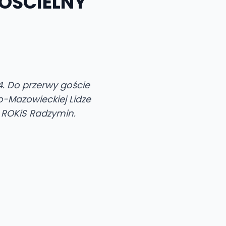
KOŚCIELNY
4. Do przerwy goście
o-Mazowieckiej Lidze
i ROKiS Radzymin.