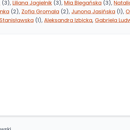
a
(3),
Liliana Jagielnik
(3),
Mia Biegańska
(3),
Natali
enka
(2),
Zofia Gromala
(2),
Junona Jasińska
(1),
O
 Stanisławska
(1),
Aleksandra Izbicka
,
Gabriela Ludw
wski