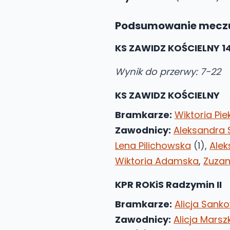
Podsumowanie mecz
KS ZAWIDZ KOŚCIELNY 14
Wynik do przerwy: 7-22
KS ZAWIDZ KOŚCIELNY
Bramkarze:
Wiktoria Pie
Zawodnicy:
Aleksandra 
Lena Pilichowska
(1),
Ale
Wiktoria Adamska
,
Zuza
KPR ROKiS Radzymin II
Bramkarze:
Alicja Sank
Zawodnicy:
Alicja Marsz