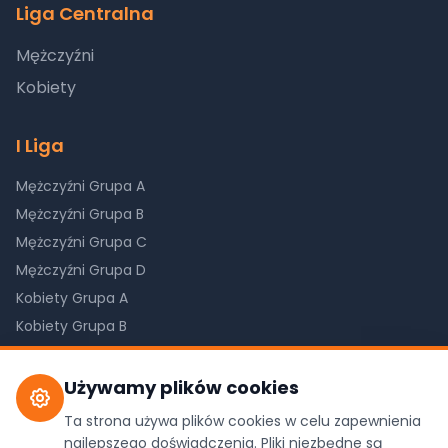
Liga Centralna
Mężczyźni
Kobiety
I Liga
Mężczyźni Grupa A
Mężczyźni Grupa B
Mężczyźni Grupa C
Mężczyźni Grupa D
Kobiety Grupa A
Kobiety Grupa B
Kobiety Grupa C
Używamy plików cookies
Ta strona używa plików cookies w celu zapewnienia
©
2026
Pilkareczna.com. Wszystkie prawa
najlepszego doświadczenia. Pliki niezbędne są