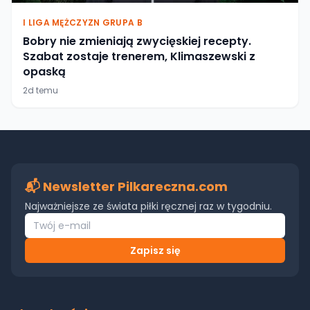
I LIGA MĘŻCZYZN GRUPA B
Bobry nie zmieniają zwycięskiej recepty.
Szabat zostaje trenerem, Klimaszewski z
opaską
2d temu
📬 Newsletter Pilkareczna.com
Najważniejsze ze świata piłki ręcznej raz w tygodniu.
Zapisz się