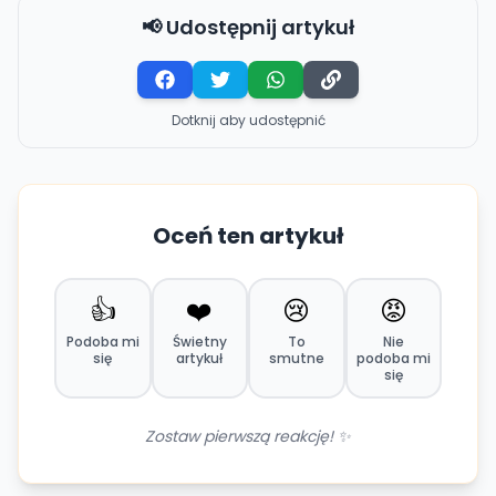
📢 Udostępnij artykuł
Dotknij aby udostępnić
Oceń ten artykuł
👍
❤️
😢
😡
Podoba mi
Świetny
To
Nie
się
artykuł
smutne
podoba mi
się
Zostaw pierwszą reakcję! ✨