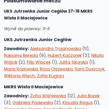
Podsumowanie meczu
UKS Jutrzenka Junior Cegłów 27-18 MKRS
Wisła II Maciejowice
Wynik do przerwy: 11-5
UKS Jutrzenka Junior Cegłów
Zawodnicy:
Aleksandra Trojanowska
(11),
Roksana Bereda
(9),
Hubert Kaczorek
(3),
Nikola
Wójcik
(2),
Filip Wiącek
(1),
Julita Sikorska
(1),
Maria Kozłowska
,
Róża Olszewska
,
Sara Duszczyk
,
Wiktoria Więch
,
Zofia Kuglarz
MKRS Wisła II Maciejowice
Zawodnicy:
Zofia Wiśniewska
(12),
Julia Bożek
(3),
Gabriela Padewska
(2),
Klaudia Ragus
(1),