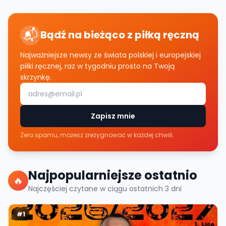
📬
Bądź na bieżąco z piłką ręczną
Najważniejsze newsy ze świata polskiej i europejskiej
piłki ręcznej, raz w tygodniu prosto na Twoją
skrzynkę.
Zapisz mnie
Zero spamu, możesz zrezygnować w każdej chwili.
Najpopularniejsze ostatnio
🔥
Najczęściej czytane w ciągu ostatnich
3
dni
#
1