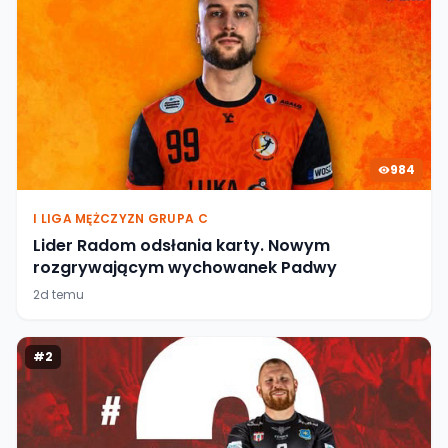
984
I LIGA MĘŻCZYZN GRUPA C
Lider Radom odsłania karty. Nowym
rozgrywającym wychowanek Padwy
2d temu
#
2