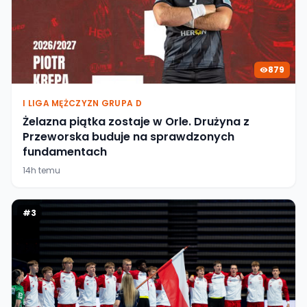
879
I LIGA MĘŻCZYZN GRUPA D
Żelazna piątka zostaje w Orle. Drużyna z
Przeworska buduje na sprawdzonych
fundamentach
14h temu
#
3