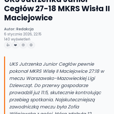
Cegłów 27-18 MKRS Wisła II
Maciejowice
Autor:
Redakcja
6 stycznia 2026, 22:15
140
wyświetleń
👍
❤️
😢
😡
UKS Jutrzenka Junior Cegłów pewnie
pokonał MKRS Wisłę II Maciejowice 27:18 w
meczu Warszawsko-Mazowieckiej Ligi
Dziewcząt. Do przerwy gospodarze
prowadzili już 11:5, skutecznie kontrolując
przebieg spotkania. Najskuteczniejszą
zawodniczką meczu była Zofia
Wiśniewska z gości, która zdobyła 12