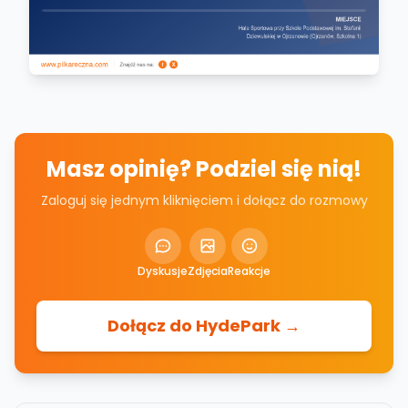
Masz opinię? Podziel się nią!
Zaloguj się jednym kliknięciem i dołącz do rozmowy
Dyskusje
Zdjęcia
Reakcje
Dołącz do HydePark →