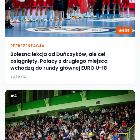
636
REPREZENTACJA
Bolesna lekcja od Duńczyków, ale cel
osiągnięty. Polacy z drugiego miejsca
wchodzą do rundy głównej EURO U-18
2d temu
#
4