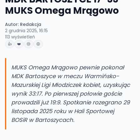
MUKS Omega Mrągowo
Autor:
Redakcja
2 grudnia 2025, 16:15
113
wyświetleń
👍
❤️
😢
😡
MUKS Omega Mrągowo pewnie pokonał
MDK Bartoszyce w meczu Warmińsko-
Mazurskiej Ligi Młodziczek kobiet, uzyskując
wynik 33:17. Po pierwszej połowie goście
prowadzili już 19:9. Spotkanie rozegrano 29
listopada 2025 roku w Hali Sportowej
BOSiR w Bartoszycach.