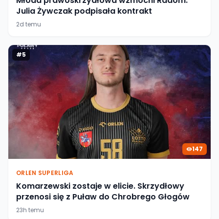
Młoda prawoskrzydłowa wzmocni Radom.
Julia Żywczak podpisała kontrakt
2d temu
#
5
147
ORLEN SUPERLIGA
Komarzewski zostaje w elicie. Skrzydłowy
przenosi się z Puław do Chrobrego Głogów
23h temu