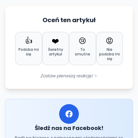
Oceń ten artykuł
👍
❤️
😢
😡
Podoba mi
Świetny
To
Nie
się
artykuł
smutne
podoba mi
się
Zostaw pierwszą reakcję! ✨
Śledź nas na Facebook!
Bądź na bieżąco z najnowszymi wiadomościami ze