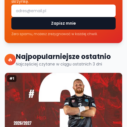
skrzynkę.
Zapisz mnie
Zero spamu, możesz zrezygnować w każdej chwili.
Najpopularniejsze ostatnio
🔥
Najczęściej czytane w ciągu ostatnich
3
dni
#
1