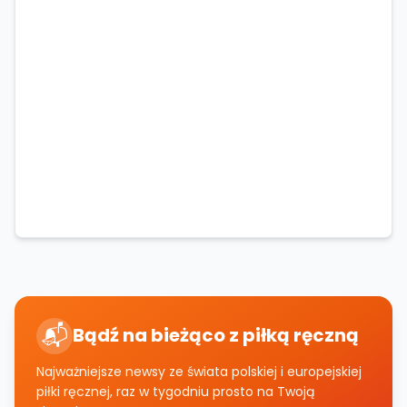
📬
Bądź na bieżąco z piłką ręczną
Najważniejsze newsy ze świata polskiej i europejskiej
piłki ręcznej, raz w tygodniu prosto na Twoją