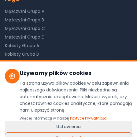
Mężczyźni Grupa A
Mężczyźni Grupa B
Mężczyźni Grupa C
Mężczyźni Grupa D
Kobiety Grupa A
Kobiety Grupa B
Kobiety Grupa C
Używamy plików cookies
Ta strona używa plików cookies w celu zapewnienia
©
2026
Pilkareczna.com. Wszystkie prawa
najlepszego doświadczenia. Pliki niezbędne są
zastrzeżone.
automatycznie akceptowane. Możesz wybrać, czy
chcesz również cookies analityczne, które pomagają
Dane z oficjalnego API ZPRP
nam ulepszyć stronę.
Polityka Prywatności
•
Ustawienia Cookies
Więcej informacji w naszej
Polityce Prywatności
Wykonanie:
WDesign
&
Codexo
/
Ludyga.com.pl
Ustawienia