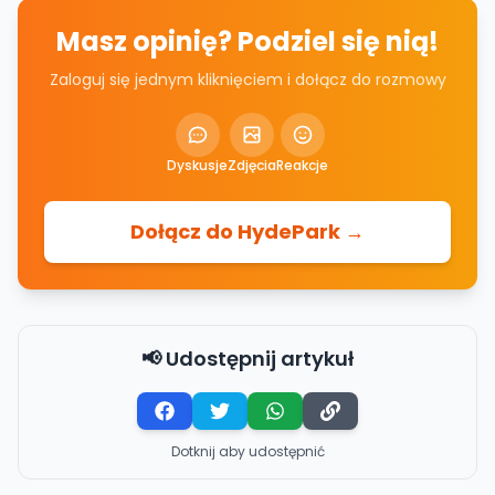
Masz opinię? Podziel się nią!
Zaloguj się jednym kliknięciem i dołącz do rozmowy
Dyskusje
Zdjęcia
Reakcje
Dołącz do HydePark →
📢 Udostępnij artykuł
Dotknij aby udostępnić