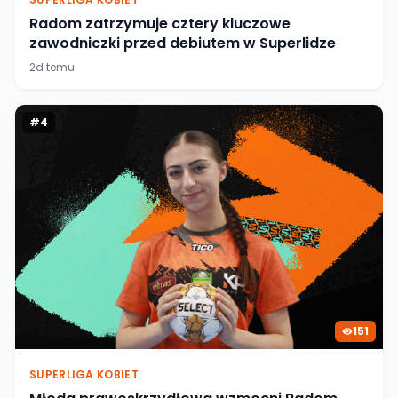
Radom zatrzymuje cztery kluczowe
zawodniczki przed debiutem w Superlidze
2d temu
#
4
151
SUPERLIGA KOBIET