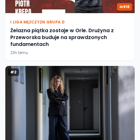
916
I LIGA MĘŻCZYZN GRUPA D
Żelazna piątka zostaje w Orle. Drużyna z
Przeworska buduje na sprawdzonych
fundamentach
23h temu
#
2