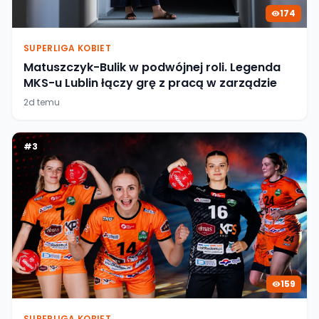
174
SUPERLIGA KOBIET
Matuszczyk-Bulik w podwójnej roli. Legenda
MKS-u Lublin łączy grę z pracą w zarządzie
2d temu
#
3
159
SUPERLIGA KOBIET