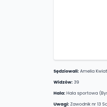
Sędziowali:
Amelia Kwiat
Widzów:
39
Hala:
Hala sportowa (Bys
Uwagi:
Zawodnik nr 13 So