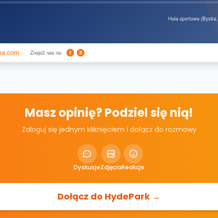
Masz opinię? Podziel się nią!
Zaloguj się jednym kliknięciem i dołącz do rozmowy
Dyskusje
Zdjęcia
Reakcje
Dołącz do HydePark →