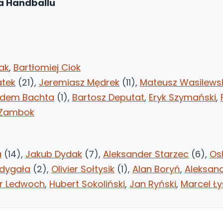
a Handballu
ak
,
Bartłomiej Ciok
atek
(21),
Jeremiasz Mędrek
(11),
Mateusz Wasilews
odem Bachta
(1),
Bartosz Deputat
,
Eryk Szymański
,
 Zambok
a
(14),
Jakub Dydak
(7),
Aleksander Starzec
(6),
Os
rdygała
(2),
Olivier Sołtysik
(1),
Alan Boryń
,
Aleksan
ur Ledwoch
,
Hubert Sokoliński
,
Jan Ryński
,
Marcel Ł