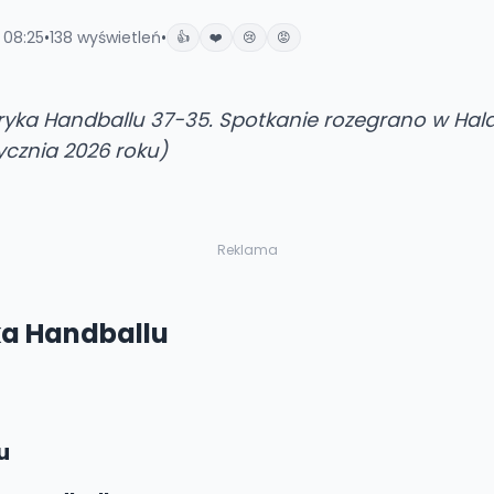
 08:25
•
138
wyświetleń
•
👍
❤️
😢
😡
ryka Handballu 37-35. Spotkanie rozegrano w Hala
tycznia 2026 roku)
Reklama
ka Handballu
u