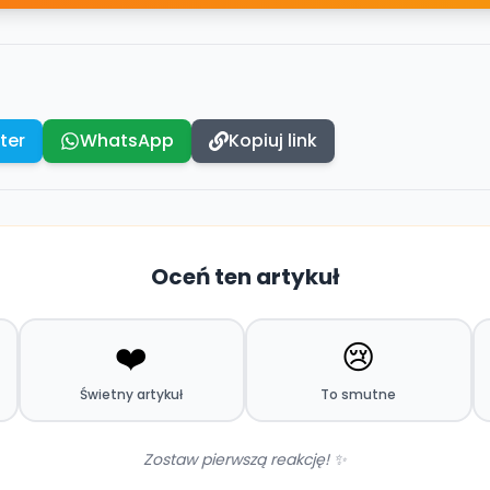
ter
WhatsApp
Kopiuj link
Oceń ten artykuł
❤️
😢
Świetny artykuł
To smutne
Zostaw pierwszą reakcję! ✨