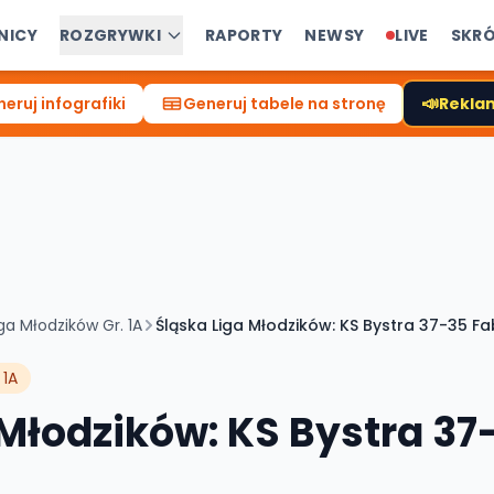
NICY
ROZGRYWKI
RAPORTY
NEWSY
LIVE
SKR
📣
eruj infografiki
Generuj tabele na stronę
Reklam
ga Młodzików Gr. 1A
Śląska Liga Młodzików: KS Bystra 37-35 F
 1A
 Młodzików: KS Bystra 37