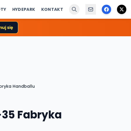
ÓTY
HYDEPARK
KONTAKT
uj się
abryka Handballu
-35 Fabryka