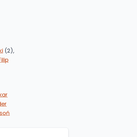
ki
(2),
Filip
kar
der
ysoń