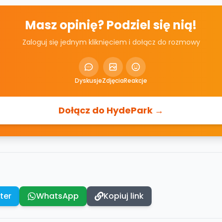
Masz opinię? Podziel się nią!
Zaloguj się jednym kliknięciem i dołącz do rozmowy
Dyskusje
Zdjęcia
Reakcje
Dołącz do HydePark →
ter
WhatsApp
Kopiuj link