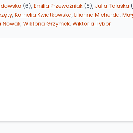
andowska
(6),
Emilia Przewoźniak
(6),
Julia Talaśka
(
częty
,
Kornelia Kwiatkowska
,
Lilianna Micherda
,
Mał
a Nowak
,
Wiktoria Grzymek
,
Wiktoria Tybor