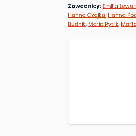
Zawodnicy:
Emilia Lew
Hanna Czajka
,
Hanna Po
Budnik
,
Maria Pytlik
,
Mart