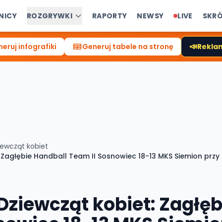
NICY
ROZGRYWKI
RAPORTY
NEWSY
LIVE
SKR
📣
eruj infografiki
Generuj tabele na stronę
Reklam
iewcząt kobiet
: Zagłębie Handball Team II Sosnowiec 18-13 MKS Siemion przy 
 Dziewcząt kobiet: Zagłę