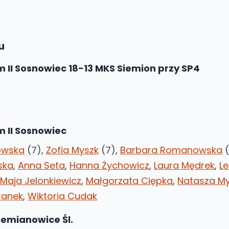
u
 II Sosnowiec 18-13 MKS Siemion przy SP4
 II Sosnowiec
owska
(7),
Zofia Myszk
(7),
Barbara Romanowska
(
ńska
,
Anna Seta
,
Hanna Żychowicz
,
Laura Mędrek
,
L
Maja Jelonkiewicz
,
Małgorzata Ciępka
,
Natasza M
ranek
,
Wiktoria Cudak
iemianowice Śl.