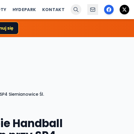
ÓTY
HYDEPARK
KONTAKT
uj się
SP4 Siemianowice Śl.
bie Handball