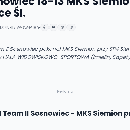
nowiec 18-13 MKS Siemio
e Śl.
17:45
•
113
wyświetleń
•
👍
❤️
😢
😡
m II Sosnowiec pokonał MKS Siemion przy SP4 Siem
w HALA WIDOWISKOWO-SPORTOWA (Imielin, Sapety 8
Reklama
 Team II Sosnowiec - MKS Siemion p