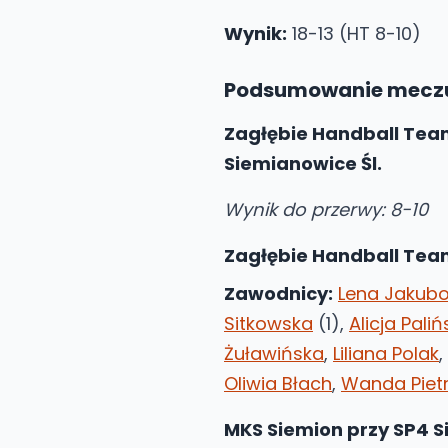
Wynik:
18-13 (HT 8-10)
Podsumowanie mecz
Zagłębie Handball Team
Siemianowice Śl.
Wynik do przerwy: 8-10
Zagłębie Handball Team
Zawodnicy:
Lena Jakub
Sitkowska
(1),
Alicja Pali
Żuławińska
,
Liliana Polak
,
Oliwia Błach
,
Wanda Piet
MKS Siemion przy SP4 S