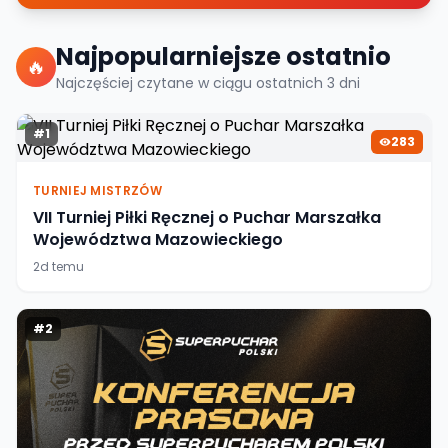
Najpopularniejsze ostatnio
🔥
Najczęściej czytane w ciągu ostatnich
3
dni
#
1
283
TURNIEJ MISTRZÓW
VII Turniej Piłki Ręcznej o Puchar Marszałka
Województwa Mazowieckiego
2d temu
#
2