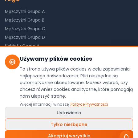
Mężczyźni Grupa A
Mężczyźni Grupa B
Mężczyźni Grupa C
Mężczyźni Grupa D
Kobiety Grupa A
Kobiety Grupa B
Używamy plików cookies
Kobiety Grupa C
Ta strona używa plików cookies w celu zapewnienia
najlepszego doświadczenia. Pliki niezbędne są
automatycznie akceptowane. Możesz wybrać, czy
©
2026
Pilkareczna.com. Wszystkie prawa
chcesz również cookies analityczne, które pomagają
nam ulepszyć stronę.
zastrzeżone.
Więcej informacji w naszej
Polityce Prywatności
Dane z oficjalnego API ZPRP
Ustawienia
Polityka Prywatności
•
Ustawienia Cookies
Wykonanie:
WDesign
&
Codexo
/
Ludyga.com.pl
Tylko niezbędne
Akceptuj wszystkie