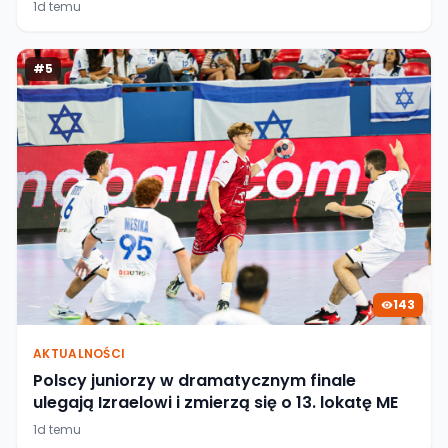
1d temu
#
5
143
AKTUALNOŚCI
Polscy juniorzy w dramatycznym finale
ulegają Izraelowi i zmierzą się o 13. lokatę ME
1d temu