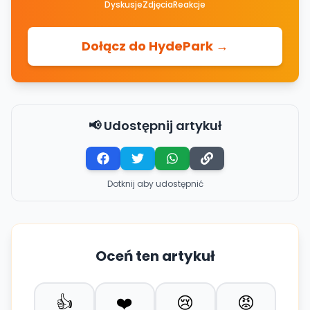
Dyskusje
Zdjęcia
Reakcje
Dołącz do HydePark →
📢 Udostępnij artykuł
Dotknij aby udostępnić
Oceń ten artykuł
👍
❤️
😢
😡