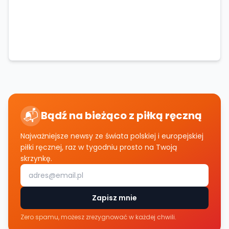
📬
Bądź na bieżąco z piłką ręczną
Najważniejsze newsy ze świata polskiej i europejskiej
piłki ręcznej, raz w tygodniu prosto na Twoją
skrzynkę.
Zapisz mnie
Zero spamu, możesz zrezygnować w każdej chwili.