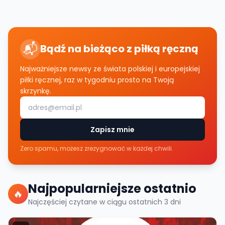
📬
Bądź na bieżąco z piłką ręczną
Najważniejsze newsy ze świata polskiej i europejskiej
piłki ręcznej, raz w tygodniu prosto na Twoją
skrzynkę.
Zapisz mnie
Zero spamu, możesz zrezygnować w każdej chwili.
Najpopularniejsze ostatnio
🔥
Najczęściej czytane w ciągu ostatnich
3
dni