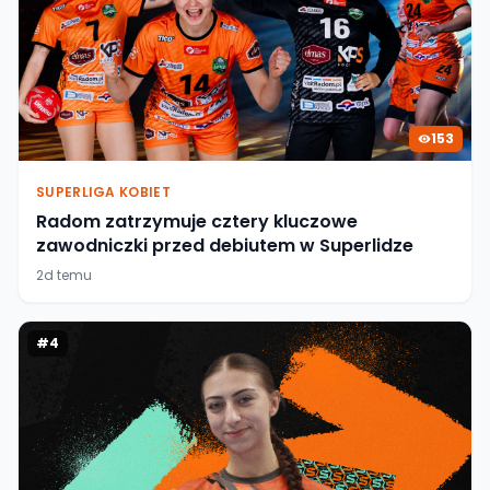
153
SUPERLIGA KOBIET
Radom zatrzymuje cztery kluczowe
zawodniczki przed debiutem w Superlidze
2d temu
#
4