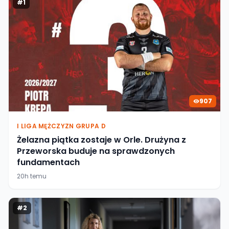
#
1
907
I LIGA MĘŻCZYZN GRUPA D
Żelazna piątka zostaje w Orle. Drużyna z
Przeworska buduje na sprawdzonych
fundamentach
20h temu
#
2