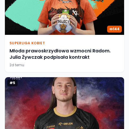
144
SUPERLIGA KOBIET
Młoda prawoskrzydłowa wzmocni Radom.
Julia Żywczak podpisała kontrakt
2d temu
#
5