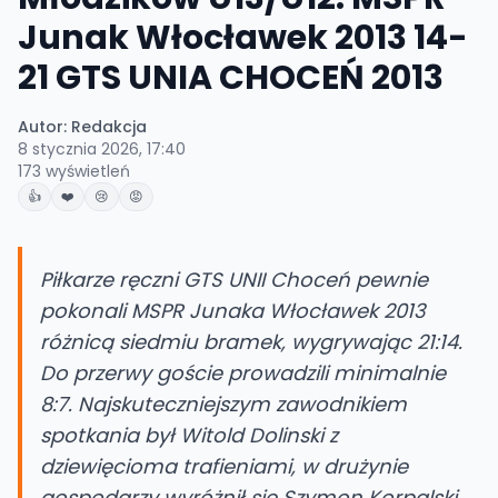
Junak Włocławek 2013 14-
21 GTS UNIA CHOCEŃ 2013
Autor:
Redakcja
8 stycznia 2026, 17:40
173
wyświetleń
👍
❤️
😢
😡
Piłkarze ręczni GTS UNII Choceń pewnie
pokonali MSPR Junaka Włocławek 2013
różnicą siedmiu bramek, wygrywając 21:14.
Do przerwy goście prowadzili minimalnie
8:7. Najskuteczniejszym zawodnikiem
spotkania był Witold Dolinski z
dziewięcioma trafieniami, w drużynie
gospodarzy wyróżnił się Szymon Korpalski,