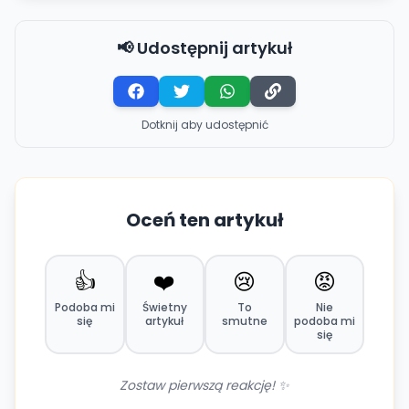
📢 Udostępnij artykuł
Dotknij aby udostępnić
Oceń ten artykuł
👍
❤️
😢
😡
Podoba mi
Świetny
To
Nie
się
artykuł
smutne
podoba mi
się
Zostaw pierwszą reakcję! ✨