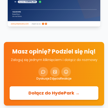
Masz opinię? Podziel się nią!
Zaloguj się jednym kliknięciem i dołącz do rozmowy
Dyskusje
Zdjęcia
Reakcje
Dołącz do HydePark →