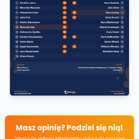
Masz opinię? Podziel się nią!
Zaloguj się jednym kliknięciem i dołącz do rozmowy