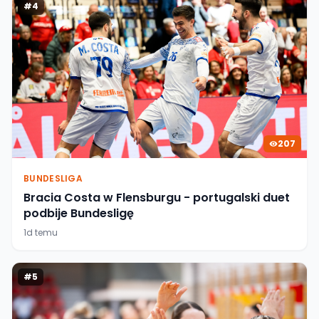
#
4
207
BUNDESLIGA
Bracia Costa w Flensburgu - portugalski duet
podbije Bundesligę
1d temu
#
5