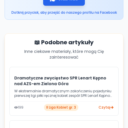
Dotknij przycisk, aby przejść do naszego profilu na Facebook
📖 Podobne artykuły
Inne ciekawe materiały, które mogą Cię
zainteresować
Dramatyczne zwycięstwo SPR Lenart Kępno
nad AZS-em Zielona Góra
W ekstremalnie dramatycznym zakończeniu pojedynku
pierwszej ligi piłki ręcznej kobiet zespół SPR Lenart Kępno
zdołał pokonać Osiński-Trans AZS Uniwersytetu
Zielonogórskiego minimalnie 23:22. Gospodynie, mimo
199
II Liga Kobiet gr. 3
Czytaj
że na kwadrans przed końcem miały komfortową
przewagę sześciu goli, musiały walczyć do ostatnich
sekund o triumf.