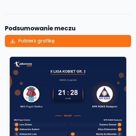
Podsumowanie meczu
Pobierz grafikę