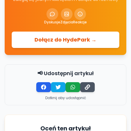
Dyskusje
Zdjęcia
Reakcje
Dołącz do HydePark →
📢 Udostępnij artykuł
Dotknij aby udostępnić
Oceń ten artykuł