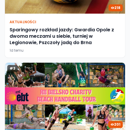
218
AKTUALNOŚCI
Sparingowy rozkład jazdy: Gwardia Opole z
dwoma meczami u siebie, turniej w
Legionowie, Pszczoły jadą do Brna
1d temu
#
3
201