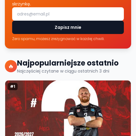
skrzynkę.
Zapisz mnie
Zero spamu, możesz zrezygnować w każdej chwili.
Najpopularniejsze ostatnio
🔥
Najczęściej czytane w ciągu ostatnich
3
dni
#
1