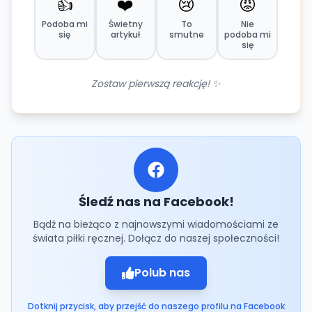
👍
❤️
😢
😡
Podoba mi
Świetny
To
Nie
się
artykuł
smutne
podoba mi
się
Zostaw pierwszą reakcję! ✨
Śledź nas na Facebook!
Bądź na bieżąco z najnowszymi wiadomościami ze
świata piłki ręcznej. Dołącz do naszej społeczności!
Polub nas
Dotknij przycisk, aby przejść do naszego profilu na Facebook