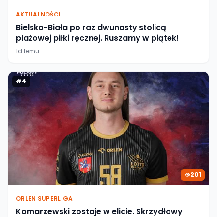
AKTUALNOŚCI
Bielsko-Biała po raz dwunasty stolicą
plażowej piłki ręcznej. Ruszamy w piątek!
1d temu
#
4
201
ORLEN SUPERLIGA
Komarzewski zostaje w elicie. Skrzydłowy