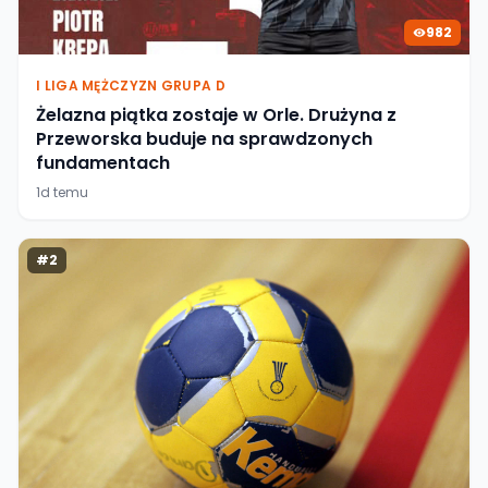
982
I LIGA MĘŻCZYZN GRUPA D
Żelazna piątka zostaje w Orle. Drużyna z
Przeworska buduje na sprawdzonych
fundamentach
1d temu
#
2