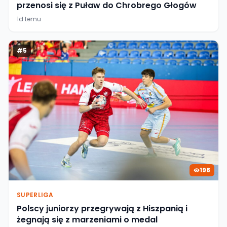
przenosi się z Puław do Chrobrego Głogów
1d temu
#
5
198
SUPERLIGA
Polscy juniorzy przegrywają z Hiszpanią i
żegnają się z marzeniami o medal