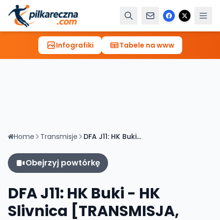
Infografiki
Tabele na www
Home
Transmisje
DFA J11: HK Buki - HK Slivnica [TRANSMISJA, LIVE]
Obejrzyj powtórkę
DFA J11: HK Buki - HK
Slivnica [TRANSMISJA,