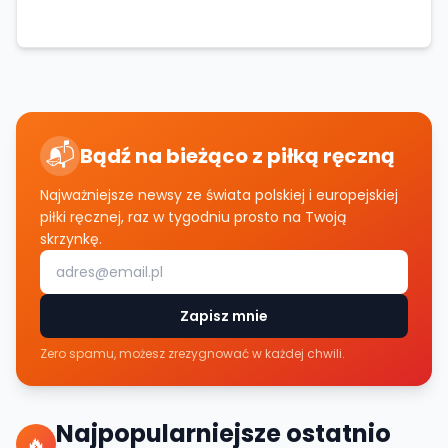
📬
Bądź na bieżąco z piłką ręczną
Najważniejsze newsy ze świata polskiej i europejskiej
piłki ręcznej, raz w tygodniu prosto na Twoją
skrzynkę.
Zapisz mnie
Zero spamu, możesz zrezygnować w każdej chwili.
Najpopularniejsze ostatnio
🔥