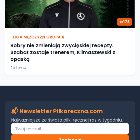
173
I LIGA MĘŻCZYZN GRUPA B
Bobry nie zmieniają zwycięskiej recepty.
Szabat zostaje trenerem, Klimaszewski z
opaską
2d temu
📬 Newsletter Pilkareczna.com
Najważniejsze ze świata piłki ręcznej raz w tygodniu.