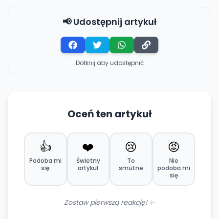
📢 Udostępnij artykuł
Dotknij aby udostępnić
Oceń ten artykuł
👍
❤️
😢
😡
Podoba mi
Świetny
To
Nie
się
artykuł
smutne
podoba mi
się
Zostaw pierwszą reakcję! ✨