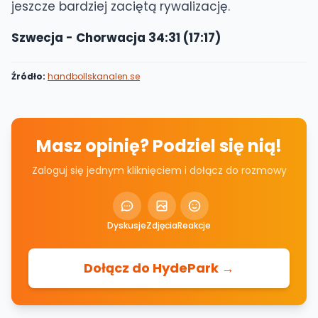
jeszcze bardziej zaciętą rywalizację.
Szwecja - Chorwacja 34:31 (17:17)
Źródło:
handbollskanalen.se
Masz opinię? Podziel się nią!
Zaloguj się jednym kliknięciem i dołącz do rozmowy
Dyskusje
Zdjęcia
Reakcje
Dołącz do HydePark →