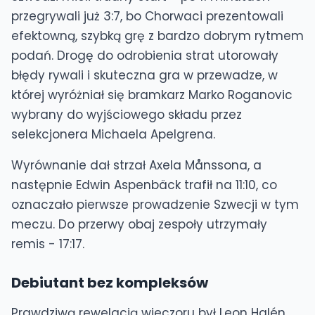
przegrywali już 3:7, bo Chorwaci prezentowali
efektowną, szybką grę z bardzo dobrym rytmem
podań. Drogę do odrobienia strat utorowały
błędy rywali i skuteczna gra w przewadze, w
której wyróżniał się bramkarz Marko Roganovic
wybrany do wyjściowego składu przez
selekcjonera Michaela Apelgrena.
Wyrównanie dał strzał Axela Månssona, a
następnie Edwin Aspenbäck trafił na 11:10, co
oznaczało pierwsze prowadzenie Szwecji w tym
meczu. Do przerwy obaj zespoły utrzymały
remis - 17:17.
Debiutant bez kompleksów
Prawdziwą rewelacją wieczoru był Leon Halén.