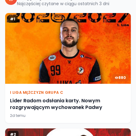
Najczęściej czytane w ciągu ostatnich
3
dni
#
1
880
I LIGA MĘŻCZYZN GRUPA C
Lider Radom odsłania karty. Nowym
rozgrywającym wychowanek Padwy
2d temu
#
2