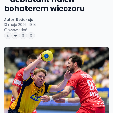
bohaterem wieczoru
Autor:
Redakcja
13 maja 2026, 19:14
91
wyświetleń
👍
❤️
😢
😡