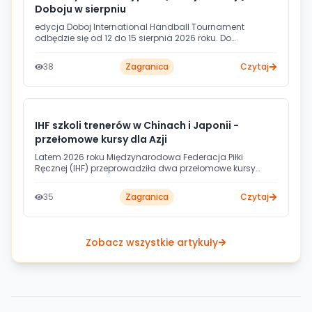
Doboju w sierpniu
edycja Doboj International Handball Tournament
odbędzie się od 12 do 15 sierpnia 2026 roku. Do
bośniackiego miasta przyjedzie pięć drużyn, w tym
zdobywcy EHF European League, egipski gigant i
38
Zagranica
Czytaj
reprezentacja Kataru.
IHF szkoli trenerów w Chinach i Japonii -
przełomowe kursy dla Azji
Latem 2026 roku Międzynarodowa Federacja Piłki
Ręcznej (IHF) przeprowadziła dwa przełomowe kursy
trenerskie w Azji - w Chinach i Japonii. Każdy z nich
wyznaczył nowy poziom kształcenia szkoleniowców w
35
Zagranica
Czytaj
regionie i wpisuje się w szerszą strategię rozwoju piłki
ręcznej na nowych rynkach.
Zobacz wszystkie artykuły