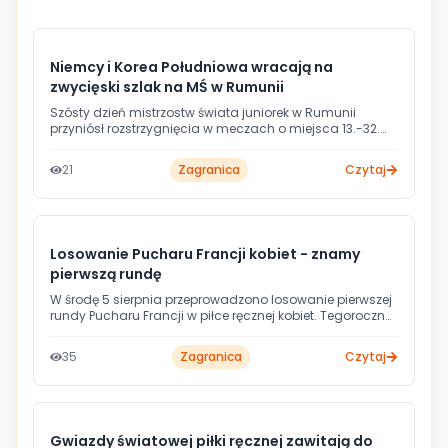
Niemcy i Korea Południowa wracają na
zwycięski szlak na MŚ w Rumunii
Szósty dzień mistrzostw świata juniorek w Rumunii
przyniósł rozstrzygnięcia w meczach o miejsca 13.-32.
Niemcy i Korea Południowa pewnie awansowały do
meczu o 13. miejsce, a Urugwaj odniósł pierwsze
21
Zagranica
Czytaj
zwycięstwo w turnieju.
Losowanie Pucharu Francji kobiet - znamy
pierwszą rundę
W środę 5 sierpnia przeprowadzono losowanie pierwszej
rundy Pucharu Francji w piłce ręcznej kobiet. Tegoroczna
edycja przynosi istotną zmianę formatu rozgrywek -
zamiast fazy grupowej wprowadzono system
35
Zagranica
Czytaj
pucharowy z bezpośrednim wyłanianiem kolejnych
uczestników.
Gwiazdy światowej piłki ręcznej zawitają do