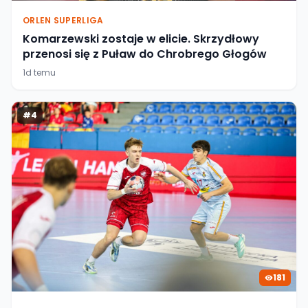
ORLEN SUPERLIGA
Komarzewski zostaje w elicie. Skrzydłowy
przenosi się z Puław do Chrobrego Głogów
1d temu
#
4
181