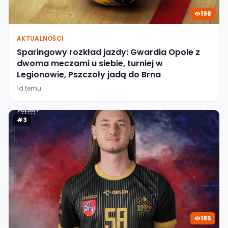
198
AKTUALNOŚCI
Sparingowy rozkład jazdy: Gwardia Opole z
dwoma meczami u siebie, turniej w
Legionowie, Pszczoły jadą do Brna
1d temu
#
3
185