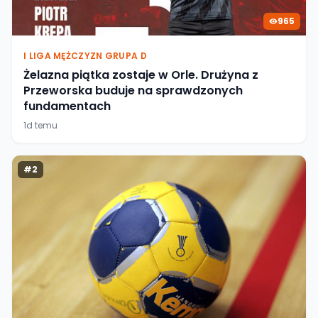
965
I LIGA MĘŻCZYZN GRUPA D
Żelazna piątka zostaje w Orle. Drużyna z
Przeworska buduje na sprawdzonych
fundamentach
1d temu
#
2