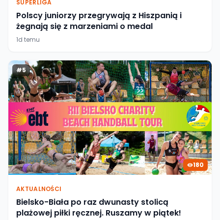
SUPERLIGA
Polscy juniorzy przegrywają z Hiszpanią i
żegnają się z marzeniami o medal
1d temu
#
5
180
AKTUALNOŚCI
Bielsko-Biała po raz dwunasty stolicą
plażowej piłki ręcznej. Ruszamy w piątek!