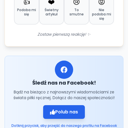
👍
❤️
😢
😡
Podoba mi
Świetny
To
Nie
się
artykuł
smutne
podoba mi
się
Zostaw pierwszą reakcję! ✨
Śledź nas na Facebook!
Bądź na bieżąco z najnowszymi wiadomościami ze
świata piłki ręcznej. Dołącz do naszej społeczności!
Polub nas
Dotknij przycisk, aby przejść do naszego profilu na Facebook