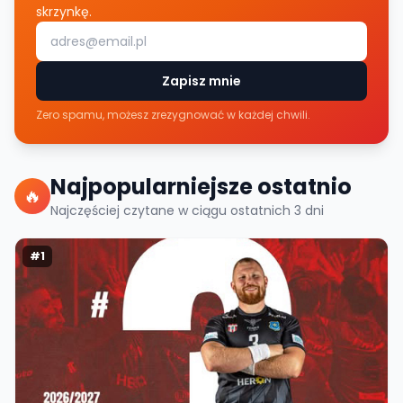
skrzynkę.
Zapisz mnie
Zero spamu, możesz zrezygnować w każdej chwili.
Najpopularniejsze ostatnio
🔥
Najczęściej czytane w ciągu ostatnich
3
dni
#
1