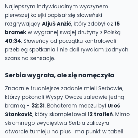
Najlepszym indywidualnym wyczynem
pierwszej kolejki popisał się słoweński
rozgrywający
Aljuš Anžič
, który zdobył aż
15
bramek
w wygranej swojej drużyny z Polską
40:34
. Słoweńcy od początku kontrolowali
przebieg spotkania i nie dali rywalom żadnych
szans na sensację.
Serbia wygrała, ale się namęczyła
Znacznie trudniejsze zadanie mieli Serbowie,
którzy pokonali Wyspy Owcze zaledwie jedną
bramką -
32:31
. Bohaterem meczu był
Uroš
Stanković
, który skompletował
12 trafień
. Mimo
skromnego zwycięstwa Serbia zaliczyła
otwarcie turnieju na plus i ma punkt w tabeli