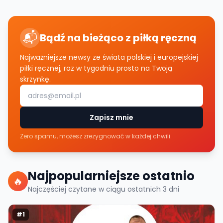
📬
Bądź na bieżąco z piłką ręczną
Najważniejsze newsy ze świata polskiej i europejskiej
piłki ręcznej, raz w tygodniu prosto na Twoją
skrzynkę.
Zapisz mnie
Zero spamu, możesz zrezygnować w każdej chwili.
Najpopularniejsze ostatnio
🔥
Najczęściej czytane w ciągu ostatnich
3
dni
#
1