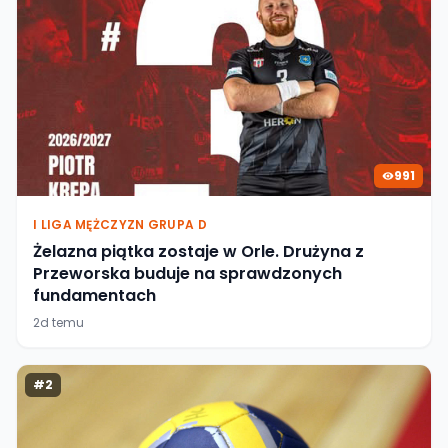
991
I LIGA MĘŻCZYZN GRUPA D
Żelazna piątka zostaje w Orle. Drużyna z
Przeworska buduje na sprawdzonych
fundamentach
2d temu
#
2