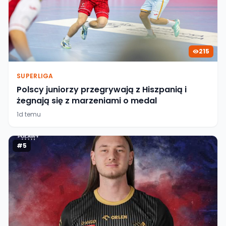
215
SUPERLIGA
Polscy juniorzy przegrywają z Hiszpanią i
żegnają się z marzeniami o medal
1d temu
#
5