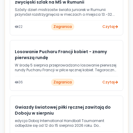
zwycięski szlak na MŚ w Rumunii
Szósty dzień mistrzostw świata juniorek w Rumunii
przyniósł rozstrzygnięcia w meczach o miejsca 13.-32.
Niemcy i Korea Południowa pewnie awansowały do
meczu o 13. miejsce, a Urugwaj odniósł pierwsze
22
Zagranica
Czytaj
zwycięstwo w turnieju.
Losowanie Pucharu Francji kobiet - znamy
pierwszą rundę
W środę 5 sierpnia przeprowadzono losowanie pierwszej
rundy Pucharu Francji w piłce ręcznej kobiet. Tegoroczna
edycja przynosi istotną zmianę formatu rozgrywek -
zamiast fazy grupowej wprowadzono system
36
Zagranica
Czytaj
pucharowy z bezpośrednim wyłanianiem kolejnych
uczestników.
Gwiazdy światowej piłki ręcznej zawitają do
Doboju w sierpniu
edycja Doboj International Handball Tournament
odbędzie się od 12 do 15 sierpnia 2026 roku. Do
bośniackiego miasta przyjedzie pięć drużyn, w tym