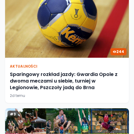
244
AKTUALNOŚCI
Sparingowy rozkład jazdy: Gwardia Opole z
dwoma meczami u siebie, turniej w
Legionowie, Pszczoły jadą do Brna
2d temu
#
3