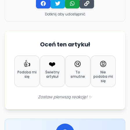
Dotknij aby udostępnić
Oceń ten artykuł
👍
❤️
😢
😡
Podoba mi
Świetny
To
Nie
się
artykuł
smutne
podoba mi
się
Zostaw pierwszą reakcję! ✨