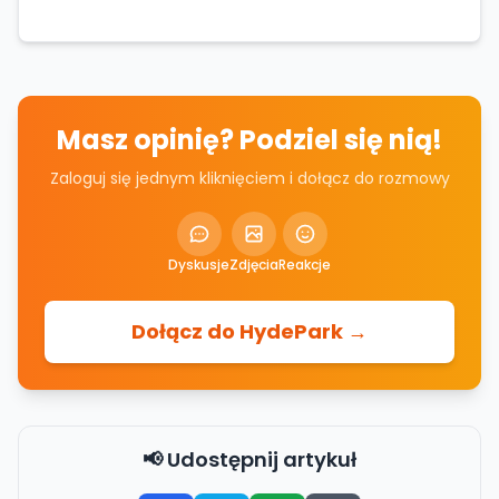
Masz opinię? Podziel się nią!
Zaloguj się jednym kliknięciem i dołącz do rozmowy
Dyskusje
Zdjęcia
Reakcje
Dołącz do HydePark →
📢 Udostępnij artykuł