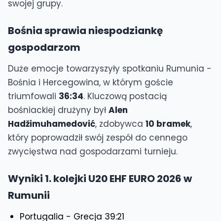
swojej grupy.
Bośnia sprawia niespodziankę
gospodarzom
Duże emocje towarzyszyły spotkaniu Rumunia -
Bośnia i Hercegowina, w którym goście
triumfowali
36:34
. Kluczową postacią
bośniackiej drużyny był
Alen
Hadžimuhamedović
, zdobywca
10 bramek
,
który poprowadził swój zespół do cennego
zwycięstwa nad gospodarzami turnieju.
Wyniki 1. kolejki U20 EHF EURO 2026 w
Rumunii
Portugalia - Grecja 39:21