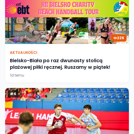
226
AKTUALNOŚCI
Bielsko-Biała po raz dwunasty stolicą
plażowej piłki ręcznej. Ruszamy w piątek!
1d temu
#
4