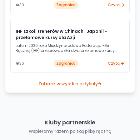
zdobywcy EHF European League, egipski gigant i
39
Zagranica
Czytaj
reprezentacja Kataru.
IHF szkoli trenerów w Chinach i Japonii -
przełomowe kursy dla Azji
Latem 2026 roku Międzynarodowa Federacja Piłki
Ręcznej (IHF) przeprowadziła dwa przełomowe kursy
trenerskie w Azji - w Chinach i Japonii. Każdy z nich
wyznaczył nowy poziom kształcenia szkoleniowców w
36
Zagranica
Czytaj
regionie i wpisuje się w szerszą strategię rozwoju piłki
ręcznej na nowych rynkach.
Zobacz wszystkie artykuły
Kluby partnerskie
Wspieramy razem polską piłkę ręczną