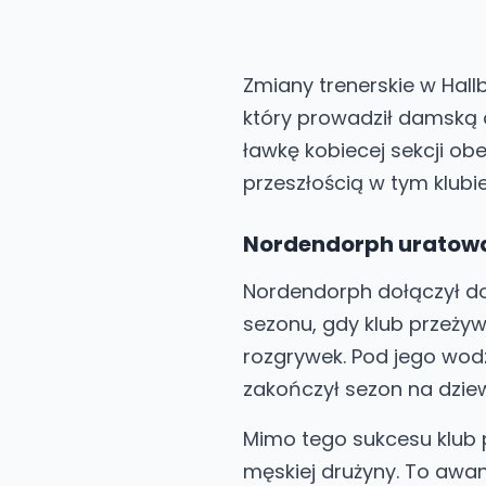
Zmiany trenerskie w Hal
który prowadził damską d
ławkę kobiecej sekcji ob
przeszłością w tym klubie
Nordendorph uratowa
Nordendorph dołączył do
sezonu, gdy klub przeżyw
rozgrywek. Pod jego wod
zakończył sezon na dziew
Mimo tego sukcesu klub 
męskiej drużyny. To awan