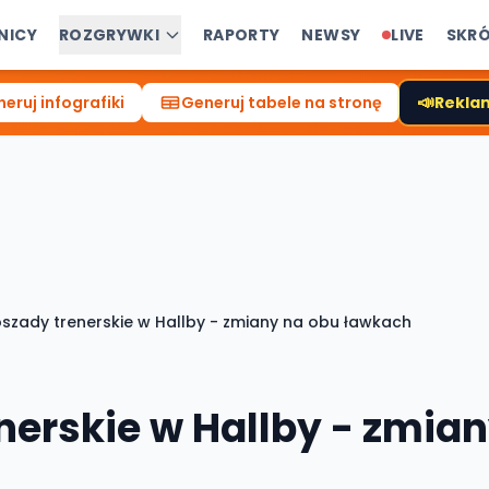
NICY
ROZGRYWKI
RAPORTY
NEWSY
LIVE
SKR
📣
eruj infografiki
Generuj tabele na stronę
Reklam
szady trenerskie w Hallby - zmiany na obu ławkach
nerskie w Hallby - zmia