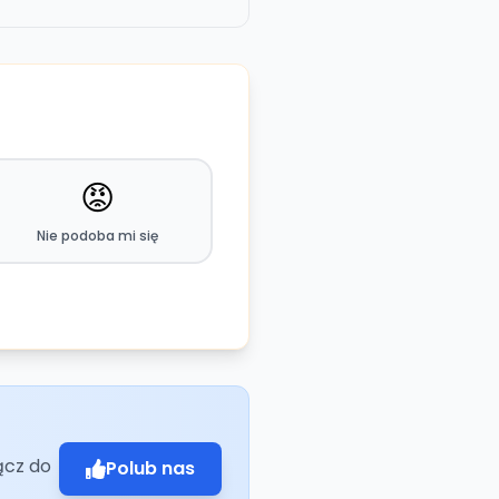
😡
Nie podoba mi się
ącz do
Polub nas