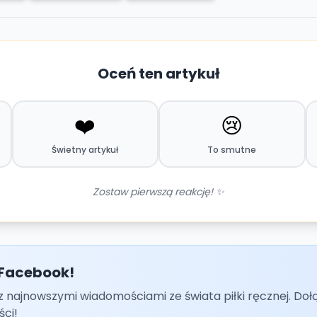
Oceń ten artykuł
❤️
😢
Świetny artykuł
To smutne
Zostaw pierwszą reakcję! ✨
 Facebook!
z najnowszymi wiadomościami ze świata piłki ręcznej. Doł
ści!