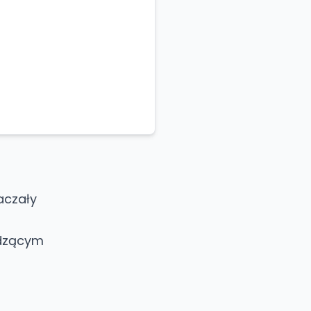
aczały
odzącym