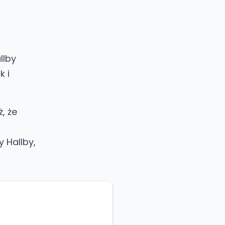
llby
k i
, że
 Hallby,