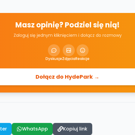
Masz opinię? Podziel się nią!
Zaloguj się jednym kliknięciem i dołącz do rozmowy
Dyskusje
Zdjęcia
Reakcje
Dołącz do HydePark →
ter
WhatsApp
Kopiuj link