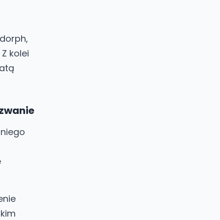
ndorph,
Z kolei
gatą
yzwanie
dniego
e
enie
akim