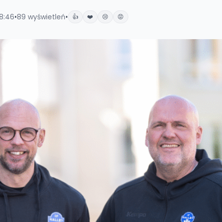
18:46
•
89
wyświetleń
•
👍
❤️
😢
😡