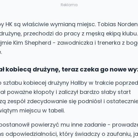
Reklama
lby HK są właściwie wymianą miejsc. Tobias Norde
rużynę, przechodzi do pracy z męską ekipą klubu. 
ejmie Kim Shepherd - zawodniczka i trenerka z bo
.
ł kobiecą drużynę, teraz czeka go nowe w
 sztabu kobiecej drużyny Hallby w trakcie poprze
ał poważne kłopoty i zaliczył bardzo słaby start
zą zespół zdecydowanie się podniósł i ostateczni
iątym miejscu w tabeli.
postanowił powierzyć mu inne zadanie - prowadz
s odpowiedzialności, który świadczy o zaufaniu, j