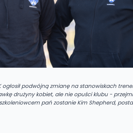
K ogłosił podwójną zmianę na stanowiskach trener
wkę drużyny kobiet, ale nie opuści klubu - przejm
 szkoleniowcem pań zostanie Kim Shepherd, post