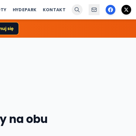
ÓTY
HYDEPARK
KONTAKT
uj się
ny na obu