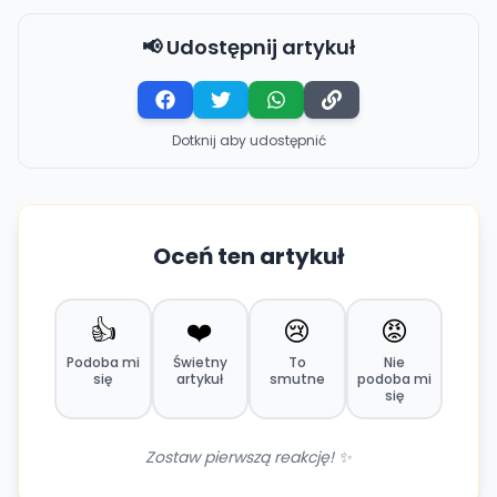
📢 Udostępnij artykuł
Dotknij aby udostępnić
Oceń ten artykuł
👍
❤️
😢
😡
Podoba mi
Świetny
To
Nie
się
artykuł
smutne
podoba mi
się
Zostaw pierwszą reakcję! ✨