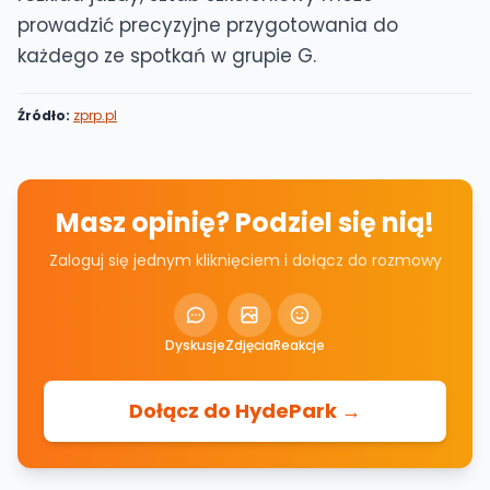
prowadzić precyzyjne przygotowania do
każdego ze spotkań w grupie G.
Źródło:
zprp.pl
Masz opinię? Podziel się nią!
Zaloguj się jednym kliknięciem i dołącz do rozmowy
Dyskusje
Zdjęcia
Reakcje
Dołącz do HydePark →