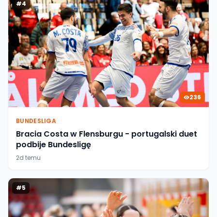
#
4
236
BUNDESLIGA
Bracia Costa w Flensburgu - portugalski duet
podbije Bundesligę
2d temu
#
5