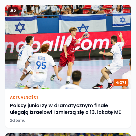
#
2
271
AKTUALNOŚCI
Polscy juniorzy w dramatycznym finale
ulegają Izraelowi i zmierzą się o 13. lokatę ME
2d temu