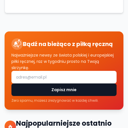
📬
Bądź na bieżąco z piłką ręczną
Najważniejsze newsy ze świata polskiej i europejskiej
piłki ręcznej, raz w tygodniu prosto na Twoją
skrzynkę.
Zapisz mnie
Zero spamu, możesz zrezygnować w każdej chwili.
Najpopularniejsze ostatnio
🔥