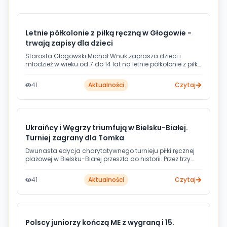
Letnie półkolonie z piłką ręczną w Głogowie -
trwają zapisy dla dzieci
Starosta Głogowski Michał Wnuk zaprasza dzieci i
młodzież w wieku od 7 do 14 lat na letnie półkolonie z piłką
ręczną, które odbędą się w dniach 17-21 sierpnia w
Głogowie. Zajęcia poprowadzi profesjonalna kadra
41
Aktualności
Czytaj
szkoleniowa klubu Chrobry Głogów, a uczestnicy mogą
liczyć na medale, dyplomy i nagrody rzeczowe.
Ukraińcy i Węgrzy triumfują w Bielsku-Białej.
Turniej zagrany dla Tomka
Dwunasta edycja charytatywnego turnieju piłki ręcznej
plażowej w Bielsku-Białej przeszła do historii. Przez trzy
августowe dni - od 7 do 9 sierpnia - najlepsi zawodnicy i
zawodniczki walczyli nie tylko o sportowe laury, ale
41
Aktualności
Czytaj
przede wszystkim grali dla Tomka, który zmaga się z
chorobą nowotworową. W rywalizacji panów najlepsi
okazali się Ukraińcy z BHC Volyn Lutsk, natomiast wśród
pań górą był węgierski Red Velvet BHC Budapeszt.
Polscy juniorzy kończą ME z wygraną i 15.