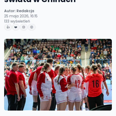
Autor:
Redakcja
25 maja 2026, 16:15
133
wyświetleń
👍
❤️
😢
😡