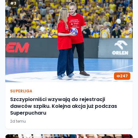
#
3
247
SUPERLIGA
Szczypiorniści wzywają do rejestracji
dawców szpiku. Kolejna akcja już podczas
Superpucharu
2d temu