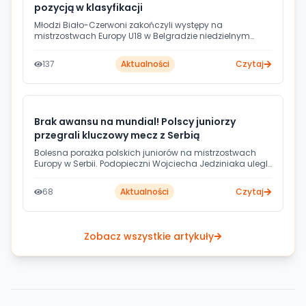
pozycją w klasyfikacji
Młodzi Biało-Czerwoni zakończyli występy na
mistrzostwach Europy U18 w Belgradzie niedzielnym
triumfem nad reprezentacją Wysp Owczych. Podopieczni
Wojciecha Jedziniaka pokonali Farerów 41:35 i
137
Aktualności
Czytaj
ostatecznie sklasyfikowani zostali na 15. lokacie
czempionatu. Choć bilans turnieju - trzy wygrane, remis i
cztery przegrane - nie zachwyca, młodzi Polacy pokazali
w Serbii charakter i zdobyli cenne doświadczenie.
Brak awansu na mundial! Polscy juniorzy
przegrali kluczowy mecz z Serbią
Bolesna porażka polskich juniorów na mistrzostwach
Europy w Serbii. Podopieczni Wojciecha Jedziniaka ulegli
gospodarzom turnieju 28:35, co oznacza nie tylko
spadek do walki o 15. lokatę, ale przede wszystkim utratę
68
Aktualności
Czytaj
bezpośredniej przepustki na przyszłoroczny mundial do
lat 19. Biało-Czerwoni w niedzielę zagrają z Wyspami
Owczymi o końcowe, odległe od planów miejsce.
Zobacz wszystkie artykuły