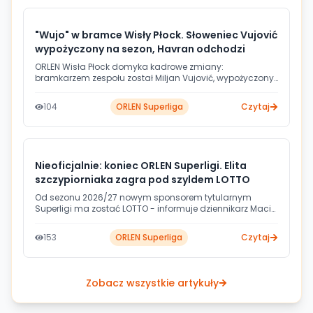
"Wujo" w bramce Wisły Płock. Słoweniec Vujović
wypożyczony na sezon, Havran odchodzi
ORLEN Wisła Płock domyka kadrowe zmiany:
bramkarzem zespołu został Miljan Vujović, wypożyczony
na rok z RD Slovan reprezentant Słowenii. Jednocześnie
klub rozwiązał za porozumieniem stron kontrakt z
104
ORLEN Superliga
Czytaj
czeskim rozgrywającym Matejem Havranem.
Nieoficjalnie: koniec ORLEN Superligi. Elita
szczypiorniaka zagra pod szyldem LOTTO
Od sezonu 2026/27 nowym sponsorem tytularnym
Superligi ma zostać LOTTO - informuje dziennikarz Maciej
Wojs. Marka Totalizatora Sportowego jest już obecna w
polskiej piłce ręcznej: od grudnia wspierała Puławy, a w
153
ORLEN Superliga
Czytaj
minionym sezonie także Stal Mielec.
Zobacz wszystkie artykuły