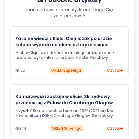
Inne ciekawe materiały, które mogą Cię
zainteresować
Fatalne wieści z Kielc. Olejniczak po urazie
kolana wypada na około cztery miesiące
Michał Olejniczak doznał na treningu urazu kolana -
badania wykazały uszkodzenie łąkotki. Obrotowy
Industrii Kielce przejdzie w tym tygodniu zabieg w
Poznaniu, a jego powrót do treningów szacowany jest na
122
ORLEN Superliga
Czytaj
około 16 tygodni.
Komarzewski zostaje w elicie. Skrzydłowy
przenosi się z Puław do Chrobrego Głogów
Krzysztof Komarzewski od sezonu 2026/2027 będzie
zawodnikiem KGHM Chrobrego Głogów. Skrzydłowy
podpisał dwuletni kontrakt i mimo spadku Puław z ORLEN
Superligi pozostanie na parkietach najwyższej klasy
244
ORLEN Superliga
Czytaj
rozgrywkowej.