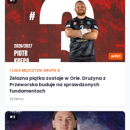
#
1
951
I LIGA MĘŻCZYZN GRUPA D
Żelazna piątka zostaje w Orle. Drużyna z
Przeworska buduje na sprawdzonych
fundamentach
1d temu
#
2