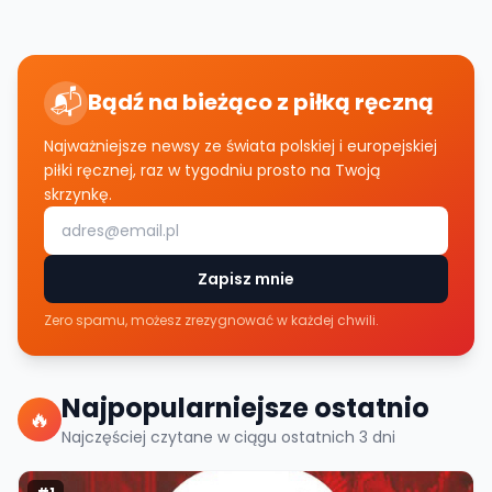
📬
Bądź na bieżąco z piłką ręczną
Najważniejsze newsy ze świata polskiej i europejskiej
piłki ręcznej, raz w tygodniu prosto na Twoją
skrzynkę.
Zapisz mnie
Zero spamu, możesz zrezygnować w każdej chwili.
Najpopularniejsze ostatnio
🔥
Najczęściej czytane w ciągu ostatnich
3
dni