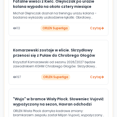
Fatalne wieści z Kielc. Olejniczak po urazie
kolana wypada na około cztery miesiące
Michał Olejniczak doznał na treningu urazu kolana -
badania wykazały uszkodzenie łąkotki. Obrotowy
Industrii Kielce przejdzie w tym tygodniu zabieg w
Poznaniu, a jego powrót do treningów szacowany jest na
113
ORLEN Superliga
Czytaj
około 16 tygodni.
Komarzewski zostaje w elicie. Skrzydłowy
przenosi się z Puław do Chrobrego Głogów
Krzysztof Komarzewski od sezonu 2026/2027 będzie
zawodnikiem KGHM Chrobrego Głogów. Skrzydłowy
podpisał dwuletni kontrakt i mimo spadku Puław z ORLEN
Superligi pozostanie na parkietach najwyższej klasy
197
ORLEN Superliga
Czytaj
rozgrywkowej.
"Wujo" w bramce Wisły Płock. Słoweniec Vujović
wypożyczony na sezon, Havran odchodzi
ORLEN Wisła Płock domyka kadrowe zmiany:
bramkarzem zespołu został Miljan Vujović, wypożyczony