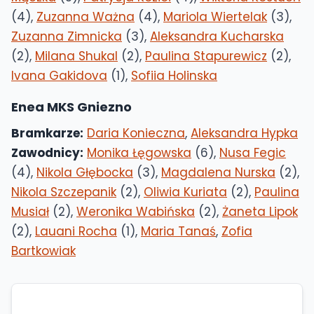
(4),
Zuzanna Ważna
(4),
Mariola Wiertelak
(3),
Zuzanna Zimnicka
(3),
Aleksandra Kucharska
(2),
Milana Shukal
(2),
Paulina Stapurewicz
(2),
Ivana Gakidova
(1),
Sofiia Holinska
Enea MKS Gniezno
Bramkarze:
Daria Konieczna
,
Aleksandra Hypka
Zawodnicy:
Monika Łęgowska
(6),
Nusa Fegic
(4),
Nikola Głębocka
(3),
Magdalena Nurska
(2),
Nikola Szczepanik
(2),
Oliwia Kuriata
(2),
Paulina
Musiał
(2),
Weronika Wabińska
(2),
Żaneta Lipok
(2),
Lauani Rocha
(1),
Maria Tanaś
,
Zofia
Bartkowiak