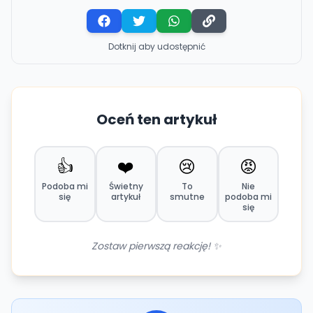
Dotknij aby udostępnić
Oceń ten artykuł
👍
❤️
😢
😡
Podoba mi
Świetny
To
Nie
się
artykuł
smutne
podoba mi
się
Zostaw pierwszą reakcję! ✨