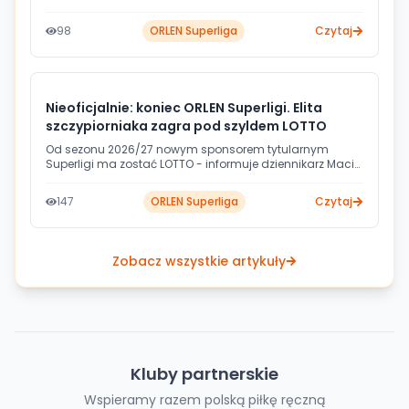
na rok z RD Slovan reprezentant Słowenii. Jednocześnie
klub rozwiązał za porozumieniem stron kontrakt z
98
ORLEN Superliga
Czytaj
czeskim rozgrywającym Matejem Havranem.
Nieoficjalnie: koniec ORLEN Superligi. Elita
szczypiorniaka zagra pod szyldem LOTTO
Od sezonu 2026/27 nowym sponsorem tytularnym
Superligi ma zostać LOTTO - informuje dziennikarz Maciej
Wojs. Marka Totalizatora Sportowego jest już obecna w
polskiej piłce ręcznej: od grudnia wspierała Puławy, a w
147
ORLEN Superliga
Czytaj
minionym sezonie także Stal Mielec.
Zobacz wszystkie artykuły
Kluby partnerskie
Wspieramy razem polską piłkę ręczną