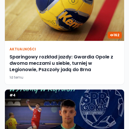
162
AKTUALNOŚCI
Sparingowy rozkład jazdy: Gwardia Opole z
dwoma meczami u siebie, turniej w
Legionowie, Pszczoły jadą do Brna
1d temu
#
4