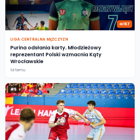
157
LIGA CENTRALNA MĘŻCZYZN
Purina odsłania karty. Młodzieżowy
reprezentant Polski wzmacnia Kąty
Wrocławskie
1d temu
#
5