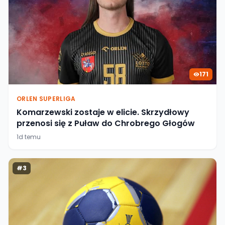
171
ORLEN SUPERLIGA
Komarzewski zostaje w elicie. Skrzydłowy
przenosi się z Puław do Chrobrego Głogów
1d temu
#
3