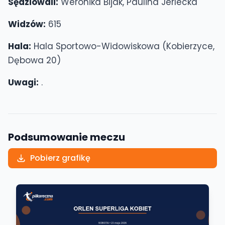
Sędziowali:
Weronika Bijak, Paulina Jerlecka
Widzów:
615
Hala:
Hala Sportowo-Widowiskowa (Kobierzyce,
Dębowa 20)
Uwagi:
.
Podsumowanie meczu
Pobierz grafikę