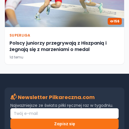
156
SUPERLIGA
Polscy juniorzy przegrywają z Hiszpanią i
żegnają się z marzeniami o medal
1d temu
📬 Newsletter Pilkareczna.com
Najważniejsze ze świata piłki ręcznej raz w tygodniu.
Zapisz się