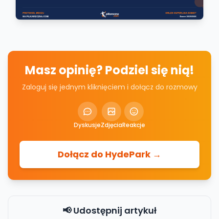
Masz opinię? Podziel się nią!
Zaloguj się jednym kliknięciem i dołącz do rozmowy
Dyskusje
Zdjęcia
Reakcje
Dołącz do HydePark →
📢 Udostępnij artykuł