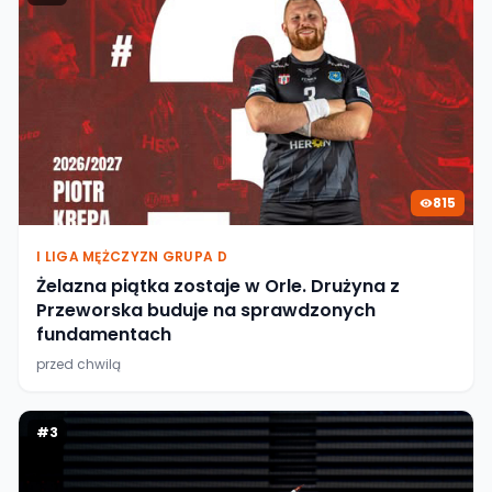
815
I LIGA MĘŻCZYZN GRUPA D
Żelazna piątka zostaje w Orle. Drużyna z
Przeworska buduje na sprawdzonych
fundamentach
przed chwilą
#
3