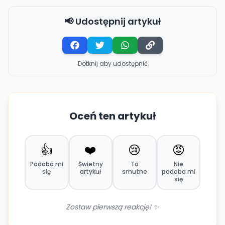
📢 Udostępnij artykuł
Dotknij aby udostępnić
Oceń ten artykuł
👍
❤️
😢
😡
Podoba mi
Świetny
To
Nie
się
artykuł
smutne
podoba mi
się
Zostaw pierwszą reakcję! ✨