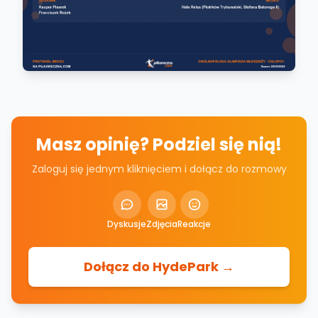
Masz opinię? Podziel się nią!
Zaloguj się jednym kliknięciem i dołącz do rozmowy
Dyskusje
Zdjęcia
Reakcje
Dołącz do HydePark →