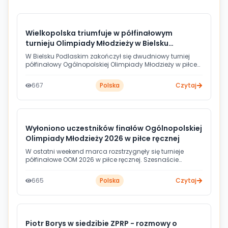
Wielkopolska triumfuje w półfinałowym
turnieju Olimpiady Młodzieży w Bielsku
Podlaskim
W Bielsku Podlaskim zakończył się dwudniowy turniej
półfinałowy Ogólnopolskiej Olimpiady Młodzieży w piłce
ręcznej. Zwycięstwo przypadło reprezentacji Wielkopolski,
która wraz z drużyną Warmińsko-Mazurskiego
667
Polska
Czytaj
awansowała do finału. Gospodarze turnieju uplasowali
się na ostatniej, czwartej pozycji.
Wyłoniono uczestników finałów Ogólnopolskiej
Olimpiady Młodzieży 2026 w piłce ręcznej
W ostatni weekend marca rozstrzygnęły się turnieje
półfinałowe OOM 2026 w piłce ręcznej. Szesnaście
wojewódzkich reprezentacji - po osiem drużyn dziewcząt
i chłopców - wywalczyło prawo gry w majowych
665
Polska
Czytaj
finałach, które odbędą się w Łodzi.
Piotr Borys w siedzibie ZPRP - rozmowy o