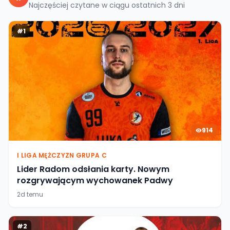
Najczęściej czytane w ciągu ostatnich
3
dni
#
1
914
I LIGA MĘŻCZYZN GRUPA C
Lider Radom odsłania karty. Nowym
rozgrywającym wychowanek Padwy
2d temu
#
2