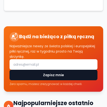
📬
Bądź na bieżąco z piłką ręczną
Najważniejsze newsy ze świata polskiej i europejskiej
piłki ręcznej, raz w tygodniu prosto na Twoją
skrzynkę.
Zapisz mnie
Zero spamu, możesz zrezygnować w każdej chwili.
Najpopularniejsze ostatnio
🔥