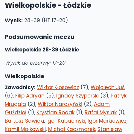
Wielkopolskie - Łódzkie
Wynik:
28-39 (HT 17-20)
Podsumowanie meczu
Wielkopolskie 28-39 Łódzkie
Wynik do przerwy: 17-20
Wielkopolskie
Zawodnicy:
Wiktor Kłosowicz
(7),
Wojciech Juś
(6),
Filip Adryan
(5),
Ignacy Szyperski
(3),
Patryk
Mrugała
(2),
Wiktor Narczyński
(2),
Adam
Guździoł
(1),
Krystian Rodak
(1),
Rafał Mysiak
(1),
Bartosz Sawicki
,
Igor Kabacinski
,
Igor Markiewicz
,
Kamil Małkowski
,
Michał Kaczmarek
,
Stanisław