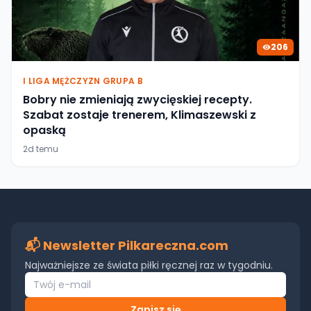
206
I LIGA MĘŻCZYZN GRUPA B
Bobry nie zmieniają zwycięskiej recepty.
Szabat zostaje trenerem, Klimaszewski z
opaską
2d temu
📬 Newsletter Pilkareczna.com
Najważniejsze ze świata piłki ręcznej raz w tygodniu.
Zapisz się