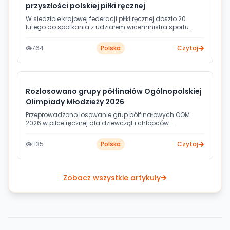
przyszłości polskiej piłki ręcznej
W siedzibie krajowej federacji piłki ręcznej doszło 20
lutego do spotkania z udziałem wiceministra sportu
Piotra Borysa oraz władz ZPRP na czele z prezesem
Sławomirem Szmalem. Rozmowy dotyczyły kontynuacji
764
Polska
Czytaj
wspólnych działań na rzecz odbudowy dyscypliny w
Polsce, ze szczególnym uwzględnieniem reformy
systemu szkoleniowego oraz wsparcia młodzieżowych
rozgrywek.
Rozlosowano grupy półfinałów Ogólnopolskiej
Olimpiady Młodzieży 2026
Przeprowadzono losowanie grup półfinałowych OOM
2026 w piłce ręcznej dla dziewcząt i chłopców.
Ceremonia odbyła się w Cetniewie podczas
przygotowań męskiej kadry narodowej do EHF EURO
1135
Polska
Czytaj
2026, a losów szesnastu wojewódzkich drużyn dokonali
selekcjoner Jota González i Julen Aguinagalde.
Zobacz wszystkie artykuły