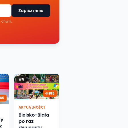
Zapisz mnie
chwili.
#
5
185
185
AKTUALNOŚCI
Bielsko-Biała
zy
po raz
z
dwunasty