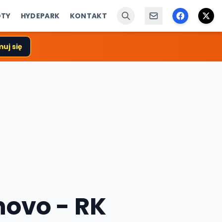
ÓTY
HYDEPARK
KONTAKT
uj się
ovo - RK