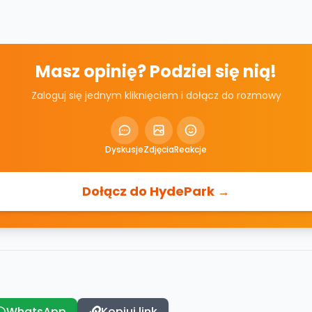
Masz opinię? Podziel się nią!
Zaloguj się jednym kliknięciem i dołącz do rozmowy
Dyskusje
Zdjęcia
Reakcje
Dołącz do HydePark →
WhatsApp
Kopiuj link