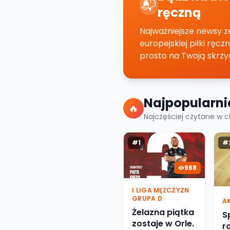
📬
ręczną
Najważniejsze newsy ze 
europejskiej piłki ręcz
prosto na Twoją skrzy
Najpopularnie
🔥
Najczęściej czytane w 
#
1
#
968
I LIGA MĘŻCZYZN
GRUPA D
A
Żelazna piątka
S
zostaje w Orle.
r