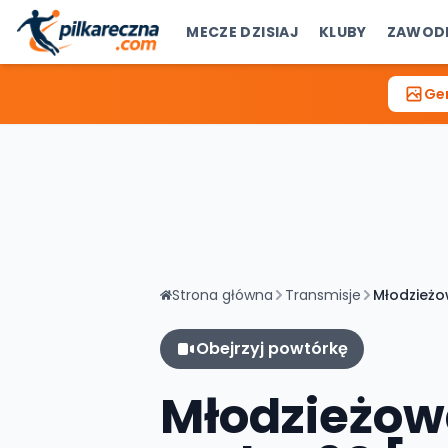
MECZE DZISIAJ
KLUBY
ZAWOD
Gen
Strona główna
Transmisje
Młodzieżo
Obejrzyj powtórkę
Młodzieżow