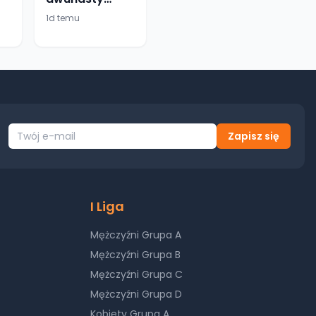
stolicą
1d temu
plażowej piłki
o
ręcznej.
Ruszamy w
piątek!
Zapisz się
I Liga
Mężczyźni Grupa A
Mężczyźni Grupa B
Mężczyźni Grupa C
Mężczyźni Grupa D
Kobiety Grupa A