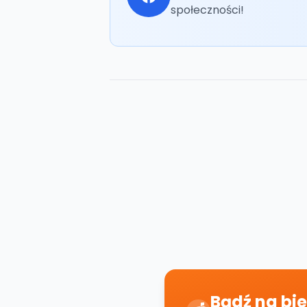
społeczności!
Bądź na bie