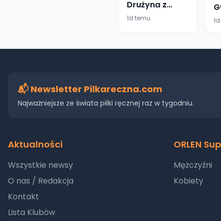
Drużyna z
G
Przeworska
z
1d temu
1d
buduje na
m
sprawdzonych
si
fundamentach
L
P
d
📬 Newsletter Pilkareczna.com
Najważniejsze ze świata piłki ręcznej raz w tygodniu.
Aktualności
ORLEN Sup
Wszystkie newsy
Mężczyźni
O nas / Redakcja
Kobiety
Kontakt
Lista Klubów