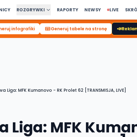
NICY
ROZGRYWKI
RAPORTY
NEWSY
LIVE
SKR
📣
eruj infografiki
Generuj tabele na stronę
Reklam
wa Liga: MFK Kumanovo - RK Prolet 62 [TRANSMISJA, LIVE]
a Liga: MFK Kuman