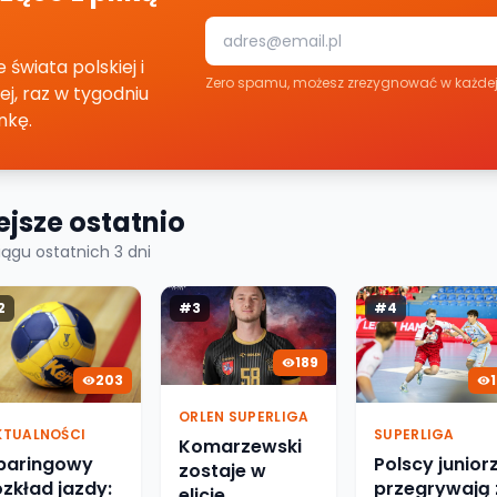
świata polskiej i
Zero spamu, możesz zrezygnować w każdej 
nej, raz w tygodniu
nkę.
jsze ostatnio
ciągu ostatnich
3
dni
2
#
3
#
4
189
203
ORLEN SUPERLIGA
KTUALNOŚCI
SUPERLIGA
Komarzewski
paringowy
Polscy junior
zostaje w
ozkład jazdy:
przegrywają 
elicie.