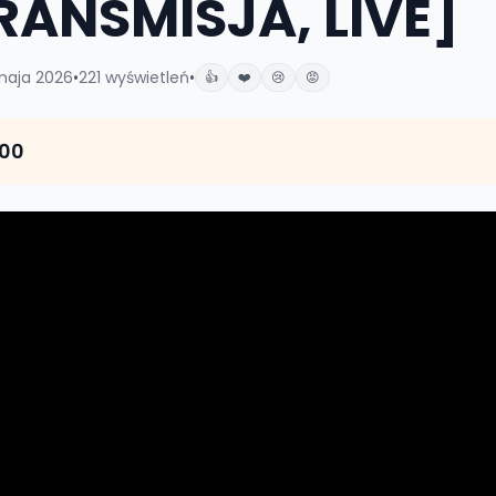
TRANSMISJA, LIVE]
 maja 2026
•
221
wyświetleń
•
👍
❤️
😢
😡
:00