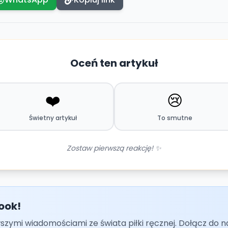
Oceń ten artykuł
❤️
😢
Świetny artykuł
To smutne
Zostaw pierwszą reakcję! ✨
ook!
szymi wiadomościami ze świata piłki ręcznej. Dołącz do n