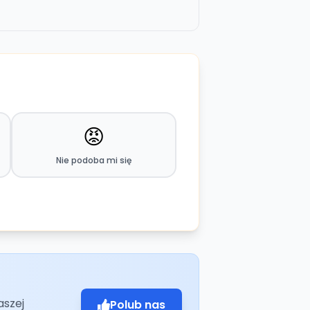
😡
Nie podoba mi się
aszej
Polub nas