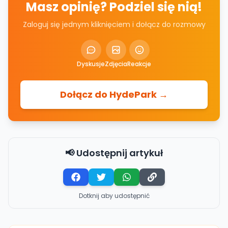
Masz opinię? Podziel się nią!
Zaloguj się jednym kliknięciem i dołącz do rozmowy
Dyskusje
Zdjęcia
Reakcje
Dołącz do HydePark →
📢 Udostępnij artykuł
Dotknij aby udostępnić