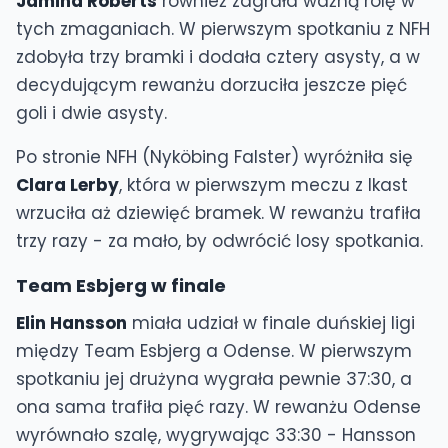
Jamina Roberts
również zagrała ważną rolę w
tych zmaganiach. W pierwszym spotkaniu z NFH
zdobyła trzy bramki i dodała cztery asysty, a w
decydującym rewanżu dorzuciła jeszcze pięć
goli i dwie asysty.
Po stronie NFH (Nyköbing Falster) wyróżniła się
Clara Lerby
, która w pierwszym meczu z Ikast
wrzuciła aż dziewięć bramek. W rewanżu trafiła
trzy razy - za mało, by odwrócić losy spotkania.
Team Esbjerg w finale
Elin Hansson
miała udział w finale duńskiej ligi
między Team Esbjerg a Odense. W pierwszym
spotkaniu jej drużyna wygrała pewnie 37:30, a
ona sama trafiła pięć razy. W rewanżu Odense
wyrównało szalę, wygrywając 33:30 - Hansson