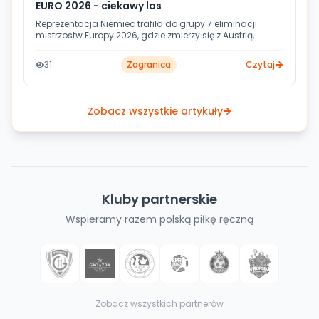
EURO 2026 - ciekawy los
Reprezentacja Niemiec trafiła do grupy 7 eliminacji
mistrzostw Europy 2026, gdzie zmierzy się z Austrią,
Szwajcarią i Turcją. Pierwsze mecze zaplanowano na
listopad 2024 roku, a ostatnia kolejka odbędzie się 11
31
Zagranica
Czytaj
maja 2025. O awans na turniej powalczy łącznie 32
drużyny walczące o 20 wolnych miejsc.
Zobacz wszystkie artykuły
Kluby partnerskie
Wspieramy razem polską piłkę ręczną
Zobacz wszystkich partnerów