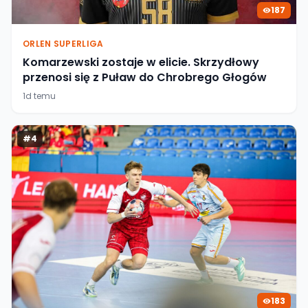
187
ORLEN SUPERLIGA
Komarzewski zostaje w elicie. Skrzydłowy
przenosi się z Puław do Chrobrego Głogów
1d temu
#
4
183