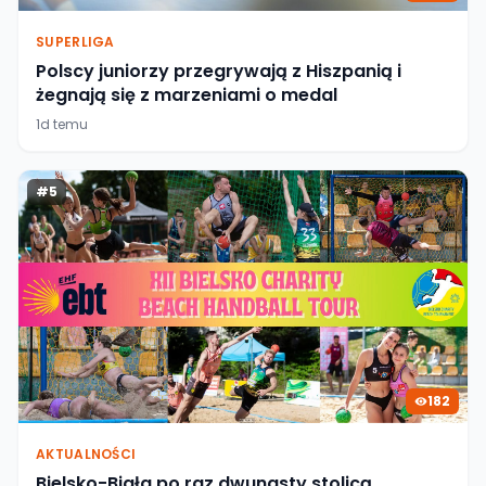
SUPERLIGA
Polscy juniorzy przegrywają z Hiszpanią i
żegnają się z marzeniami o medal
1d temu
#
5
182
AKTUALNOŚCI
Bielsko-Biała po raz dwunasty stolicą