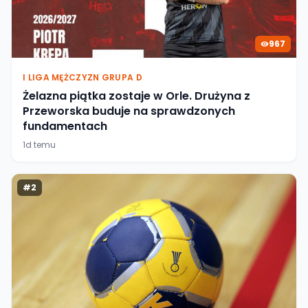
967
I LIGA MĘŻCZYZN GRUPA D
Żelazna piątka zostaje w Orle. Drużyna z
Przeworska buduje na sprawdzonych
fundamentach
1d temu
#
2