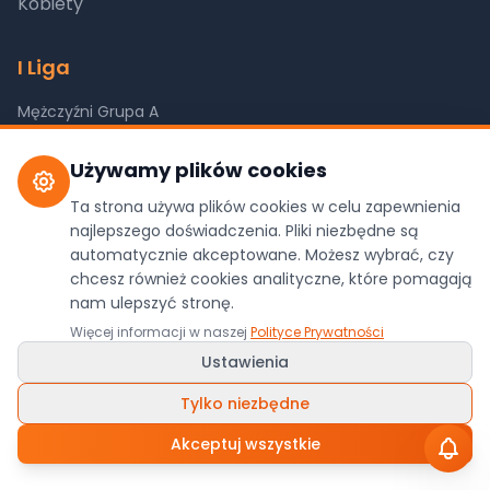
Kobiety
I Liga
Mężczyźni Grupa A
Mężczyźni Grupa B
Używamy plików cookies
Mężczyźni Grupa C
Mężczyźni Grupa D
Ta strona używa plików cookies w celu zapewnienia
najlepszego doświadczenia. Pliki niezbędne są
Kobiety Grupa A
automatycznie akceptowane. Możesz wybrać, czy
Kobiety Grupa B
chcesz również cookies analityczne, które pomagają
Kobiety Grupa C
nam ulepszyć stronę.
Więcej informacji w naszej
Polityce Prywatności
Ustawienia
©
2026
Pilkareczna.com. Wszystkie prawa
Tylko niezbędne
zastrzeżone.
Akceptuj wszystkie
Dane z oficjalnego API ZPRP
Polityka Prywatności
•
Ustawienia Cookies