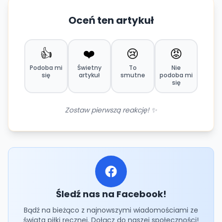
Oceń ten artykuł
👍
❤️
😢
😡
Podoba mi
Świetny
To
Nie
się
artykuł
smutne
podoba mi
się
Zostaw pierwszą reakcję! ✨
Śledź nas na Facebook!
Bądź na bieżąco z najnowszymi wiadomościami ze
świata piłki ręcznej. Dołącz do naszej społeczności!