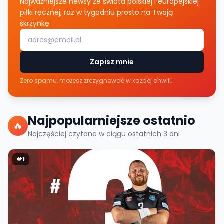
Najważniejsze newsy ze świata polskiej i europejskiej
piłki ręcznej, raz w tygodniu prosto na Twoją
skrzynkę.
Zapisz mnie
Zero spamu, możesz zrezygnować w każdej chwili.
Najpopularniejsze ostatnio
🔥
Najczęściej czytane w ciągu ostatnich
3
dni
#
1