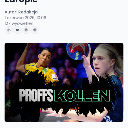
Autor:
Redakcja
1 czerwca 2026, 10:06
127
wyświetleń
👍
❤️
😢
😡