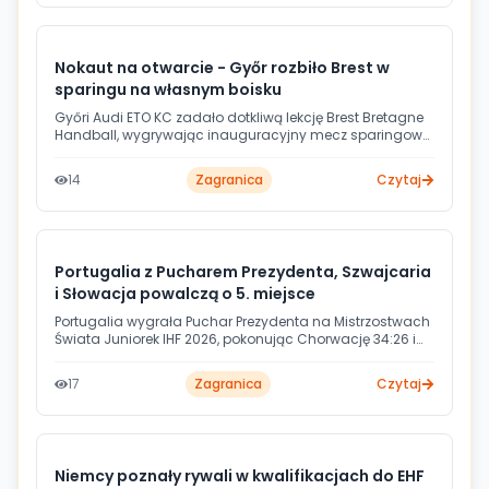
Nokaut na otwarcie - Győr rozbiło Brest w
sparingu na własnym boisku
Győri Audi ETO KC zadało dotkliwą lekcję Brest Bretagne
Handball, wygrywając inauguracyjny mecz sparingowy
aż 40:26. Spotkanie rozegrano w Audi Arénie przy blisko
2000 kibiców. Jedną z bohaterek zwycięstwa była nowa
14
Zagranica
Czytaj
zawodniczka Győru - Francuzka Sarah Bouktit.
Portugalia z Pucharem Prezydenta, Szwajcaria
i Słowacja powalczą o 5. miejsce
Portugalia wygrała Puchar Prezydenta na Mistrzostwach
Świata Juniorek IHF 2026, pokonując Chorwację 34:26 i
kończąc turniej na 17. miejscu. W niedzielę o 5. lokatę
zmierzą się Szwajcaria ze Słowacją, które pokonały
17
Zagranica
Czytaj
odpowiednio Chiny i Węgry.
Niemcy poznały rywali w kwalifikacjach do EHF