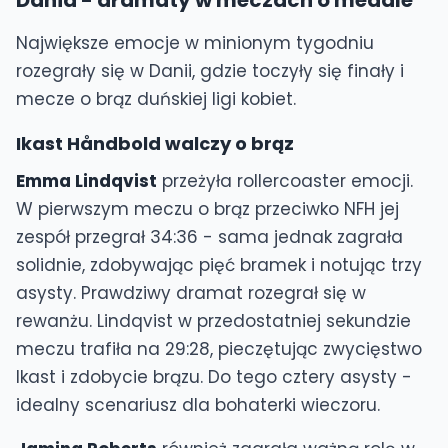
Dania - dramaty w meczach o medale
Największe emocje w minionym tygodniu
rozegrały się w Danii, gdzie toczyły się finały i
mecze o brąz duńskiej ligi kobiet.
Ikast Håndbold walczy o brąz
Emma Lindqvist
przeżyła rollercoaster emocji.
W pierwszym meczu o brąz przeciwko NFH jej
zespół przegrał 34:36 - sama jednak zagrała
solidnie, zdobywając pięć bramek i notując trzy
asysty. Prawdziwy dramat rozegrał się w
rewanżu. Lindqvist w przedostatniej sekundzie
meczu trafiła na 29:28, pieczętując zwycięstwo
Ikast i zdobycie brązu. Do tego cztery asysty -
idealny scenariusz dla bohaterki wieczoru.