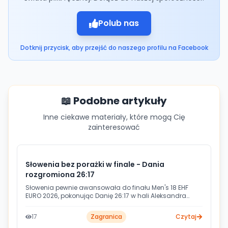
Polub nas
Dotknij przycisk, aby przejść do naszego profilu na Facebook
📖 Podobne artykuły
Inne ciekawe materiały, które mogą Cię
zainteresować
Słowenia bez porażki w finale - Dania
rozgromiona 26:17
Słowenia pewnie awansowała do finału Men's 18 EHF
EURO 2026, pokonując Danię 26:17 w hali Aleksandra
Nikolicia w Belgradzie. Słoweńcy zachowali perfekcyjny
bilans w turnieju i w niedzielę zmierzą się z Niemcami o
17
Zagranica
Czytaj
tytuł mistrza Europy.