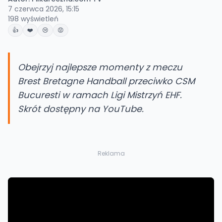
7 czerwca 2026, 15:15
198
wyświetleń
👍
❤️
😢
😡
Obejrzyj najlepsze momenty z meczu
Brest Bretagne Handball przeciwko CSM
Bucuresti w ramach Ligi Mistrzyń EHF.
Skrót dostępny na YouTube.
Reklama