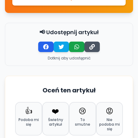
📢 Udostępnij artykuł
Dotknij aby udostępnić
Oceń ten artykuł
👍
❤️
😢
😡
Podoba mi
Świetny
To
Nie
się
artykuł
smutne
podoba mi
się