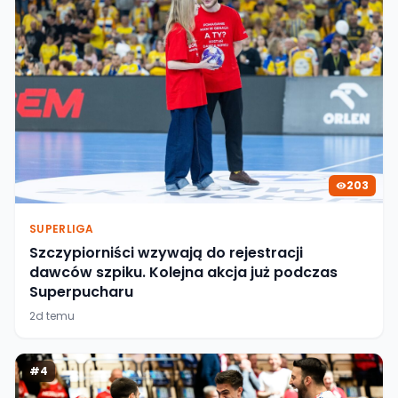
203
SUPERLIGA
Szczypiorniści wzywają do rejestracji
dawców szpiku. Kolejna akcja już podczas
Superpucharu
2d temu
#
4