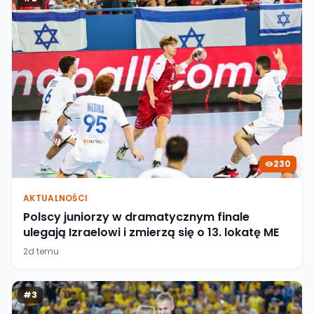
230
AKTUALNOŚCI
Polscy juniorzy w dramatycznym finale
ulegają Izraelowi i zmierzą się o 13. lokatę ME
2d temu
#
3