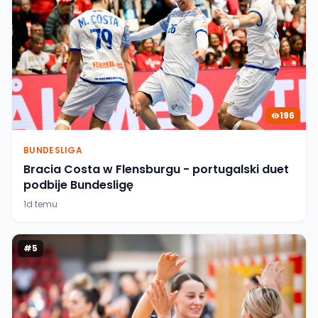
196
BUNDESLIGA
Bracia Costa w Flensburgu - portugalski duet
podbije Bundesligę
1d temu
#
5