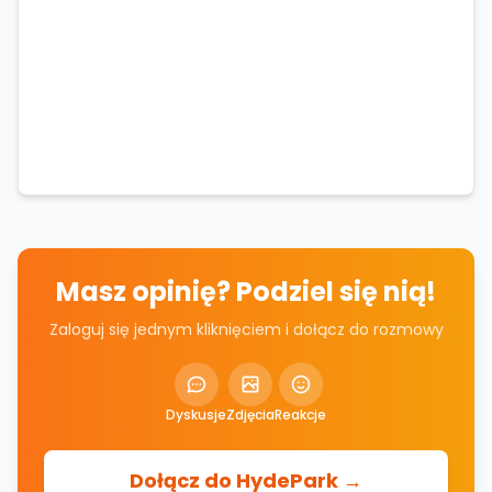
Masz opinię? Podziel się nią!
Zaloguj się jednym kliknięciem i dołącz do rozmowy
Dyskusje
Zdjęcia
Reakcje
Dołącz do HydePark →