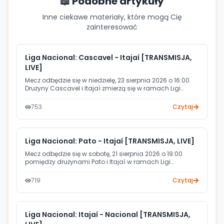
📖 Podobne artykuły
Inne ciekawe materiały, które mogą Cię
zainteresować
Liga Nacional: Cascavel - Itajaí [TRANSMISJA,
LIVE]
Mecz odbędzie się w niedzielę, 23 sierpnia 2026 o 16:00.
Drużyny Cascavel i Itajaí zmierzą się w ramach Ligi
Nacional. Transmisję na żywo poprowadzi kanał TV
CBHB.
753
Czytaj
Liga Nacional: Pato - Itajaí [TRANSMISJA, LIVE]
Mecz odbędzie się w sobotę, 21 sierpnia 2026 o 19:00
pomiędzy drużynami Pato i Itajaí w ramach Ligi
Nacional. Transmisję meczu przeprowadzi kanał TV
CBHB.
719
Czytaj
Liga Nacional: Itajaí - Nacional [TRANSMISJA,