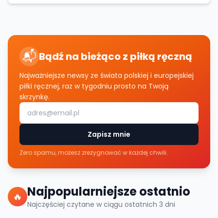
📬
Bądź na bieżąco z piłką ręczną
Najważniejsze newsy ze świata polskiej i europejskiej
piłki ręcznej, raz w tygodniu prosto na Twoją
skrzynkę.
Zapisz mnie
Zero spamu, możesz zrezygnować w każdej chwili.
Najpopularniejsze ostatnio
🔥
Najczęściej czytane w ciągu ostatnich
3
dni