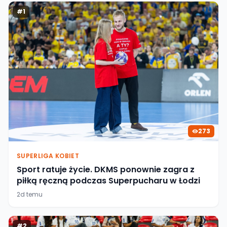
#
1
273
SUPERLIGA KOBIET
Sport ratuje życie. DKMS ponownie zagra z
piłką ręczną podczas Superpucharu w Łodzi
2d temu
#
2