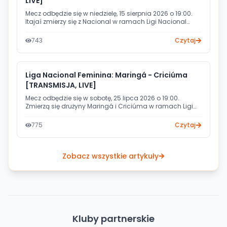
LIVE]
Mecz odbędzie się w niedzielę, 15 sierpnia 2026 o 19:00.
Itajaí zmierzy się z Nacional w ramach Ligi Nacional
Masculina 2026. Transmisję na żywo poprowadzi kanał
TV CBHB.
743
Czytaj
Liga Nacional Feminina: Maringá - Criciúma
[TRANSMISJA, LIVE]
Mecz odbędzie się w sobotę, 25 lipca 2026 o 19:00.
Zmierzą się drużyny Maringá i Criciúma w ramach Ligi
Nacional Feminina. Transmisję przeprowadzi kanał
YouTube TV CBHB.
775
Czytaj
Zobacz wszystkie artykuły
Kluby partnerskie