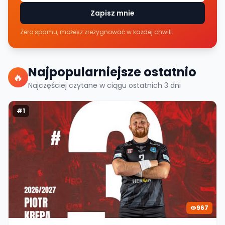
Zapisz mnie
Zero spamu, możesz zrezygnować w każdej chwili.
Najpopularniejsze ostatnio
🔥
Najczęściej czytane w ciągu ostatnich
3
dni
#
1
967