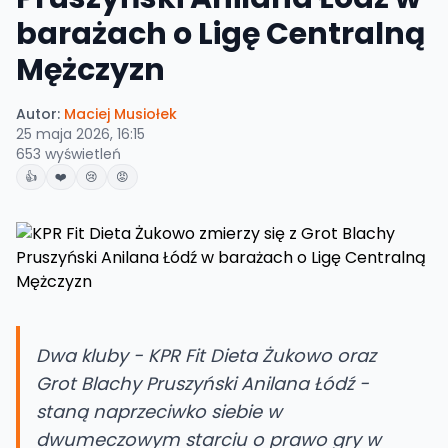
barażach o Ligę Centralną
Mężczyzn
Autor:
Maciej Musiołek
25 maja 2026, 16:15
653
wyświetleń
👍
❤️
😢
😡
Dwa kluby - KPR Fit Dieta Żukowo oraz
Grot Blachy Pruszyński Anilana Łódź -
staną naprzeciwko siebie w
dwumeczowym starciu o prawo gry w