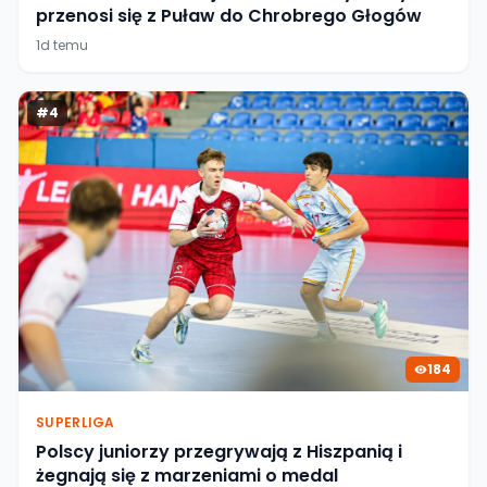
przenosi się z Puław do Chrobrego Głogów
1d temu
#
4
184
SUPERLIGA
Polscy juniorzy przegrywają z Hiszpanią i
żegnają się z marzeniami o medal