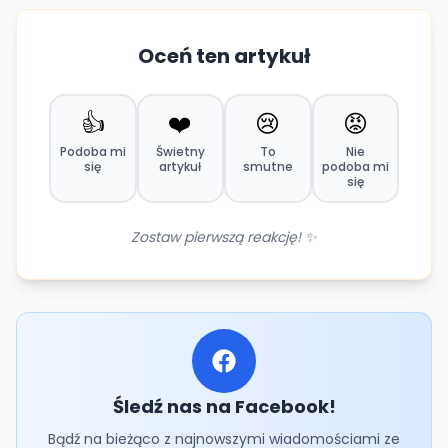
Oceń ten artykuł
👍
❤️
😢
😡
Podoba mi
Świetny
To
Nie
się
artykuł
smutne
podoba mi
się
Zostaw pierwszą reakcję! ✨
Śledź nas na Facebook!
Bądź na bieżąco z najnowszymi wiadomościami ze