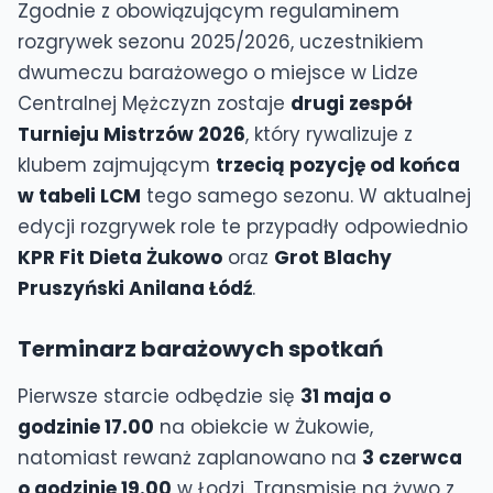
Zgodnie z obowiązującym regulaminem
rozgrywek sezonu 2025/2026, uczestnikiem
dwumeczu barażowego o miejsce w Lidze
Centralnej Mężczyzn zostaje
drugi zespół
Turnieju Mistrzów 2026
, który rywalizuje z
klubem zajmującym
trzecią pozycję od końca
w tabeli LCM
tego samego sezonu. W aktualnej
edycji rozgrywek role te przypadły odpowiednio
KPR Fit Dieta Żukowo
oraz
Grot Blachy
Pruszyński Anilana Łódź
.
Terminarz barażowych spotkań
Pierwsze starcie odbędzie się
31 maja o
godzinie 17.00
na obiekcie w Żukowie,
natomiast rewanż zaplanowano na
3 czerwca
o godzinie 19.00
w Łodzi. Transmisje na żywo z