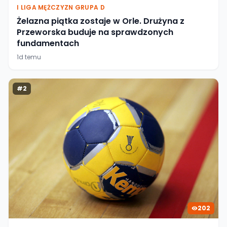
I LIGA MĘŻCZYZN GRUPA D
Żelazna piątka zostaje w Orle. Drużyna z
Przeworska buduje na sprawdzonych
fundamentach
1d temu
#
2
202