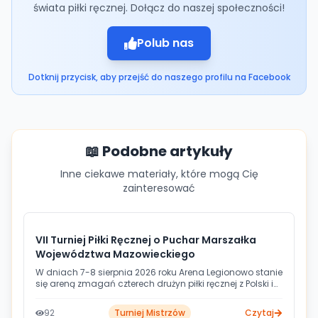
świata piłki ręcznej. Dołącz do naszej społeczności!
Polub nas
Dotknij przycisk, aby przejść do naszego profilu na Facebook
📖 Podobne artykuły
Inne ciekawe materiały, które mogą Cię
zainteresować
VII Turniej Piłki Ręcznej o Puchar Marszałka
Województwa Mazowieckiego
W dniach 7-8 sierpnia 2026 roku Arena Legionowo stanie
się areną zmagań czterech drużyn piłki ręcznej z Polski i
Czech. Siódma edycja turnieju o Puchar Marszałka
Województwa Mazowieckiego zapowiada się jako
92
Turniej Mistrzów
Czytaj
doskonały przedsezonowy sprawdzian dla wszystkich