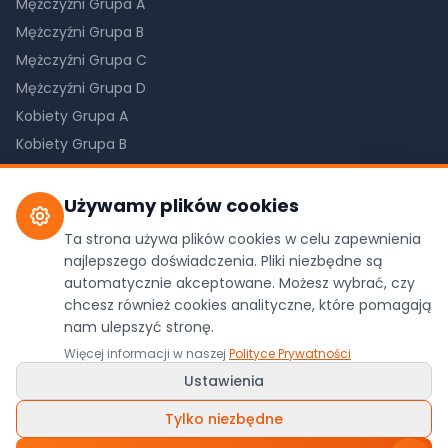
Mężczyźni Grupa A
Mężczyźni Grupa B
Mężczyźni Grupa C
Mężczyźni Grupa D
Kobiety Grupa A
Kobiety Grupa B
Kobiety Grupa C
Używamy plików cookies
Ta strona używa plików cookies w celu zapewnienia
©
2026
Pilkareczna.com. Wszystkie prawa
najlepszego doświadczenia. Pliki niezbędne są
zastrzeżone.
automatycznie akceptowane. Możesz wybrać, czy
chcesz również cookies analityczne, które pomagają
Dane z oficjalnego API ZPRP
nam ulepszyć stronę.
Polityka Prywatności
•
Ustawienia Cookies
Więcej informacji w naszej
Polityce Prywatności
Wykonanie:
WDesign
&
Codexo
/
Ludyga.com.pl
Ustawienia
Tylko niezbędne