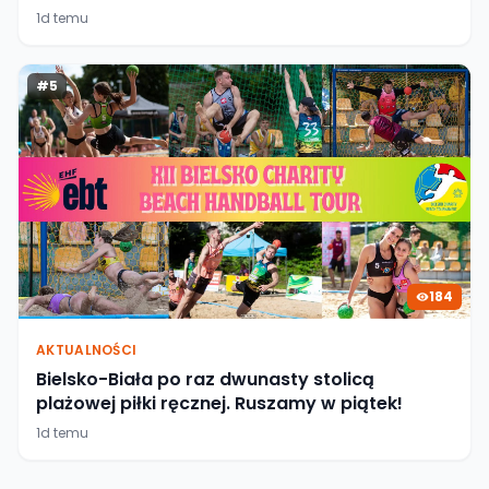
1d temu
#
5
184
AKTUALNOŚCI
Bielsko-Biała po raz dwunasty stolicą
plażowej piłki ręcznej. Ruszamy w piątek!
1d temu