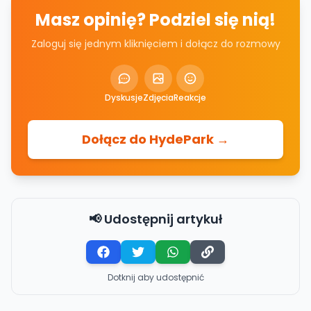
Masz opinię? Podziel się nią!
Zaloguj się jednym kliknięciem i dołącz do rozmowy
Dyskusje
Zdjęcia
Reakcje
Dołącz do HydePark →
📢 Udostępnij artykuł
Dotknij aby udostępnić