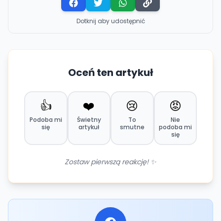
Dotknij aby udostępnić
Oceń ten artykuł
👍
❤️
😢
😡
Podoba mi
Świetny
To
Nie
się
artykuł
smutne
podoba mi
się
Zostaw pierwszą reakcję! ✨