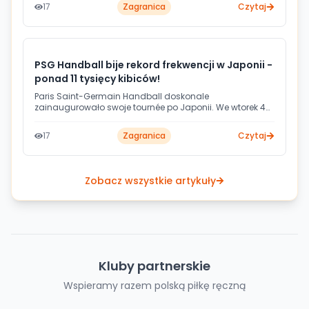
wyznaczył nowy poziom kształcenia szkoleniowców w
17
Zagranica
Czytaj
regionie i wpisuje się w szerszą strategię rozwoju piłki
ręcznej na nowych rynkach.
PSG Handball bije rekord frekwencji w Japonii -
ponad 11 tysięcy kibiców!
Paris Saint-Germain Handball doskonale
zainaugurowało swoje tournée po Japonii. We wtorek 4
sierpnia na Ariake Arena paryżanie rozbili Zeekstar Tokyo
41:31, a mecz obejrzało 11 371 widzów - to nowy rekord
17
Zagranica
Czytaj
frekwencji w historii piłki ręcznej w Japonii.
Zobacz wszystkie artykuły
Kluby partnerskie
Wspieramy razem polską piłkę ręczną