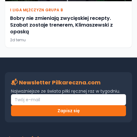
I LIGA MĘŻCZYZN GRUPA B
Bobry nie zmieniają zwycięskiej recepty.
Szabat zostaje trenerem, Klimaszewski z
opaską
2d temu
📬 Newsletter Pilkareczna.com
Najważniejsze ze świata piłki ręcznej raz w tygodniu.
Zapisz się