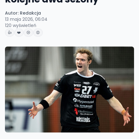
Autor:
Redakcja
13 maja 2026, 06:04
120
wyświetleń
👍
❤️
😢
😡