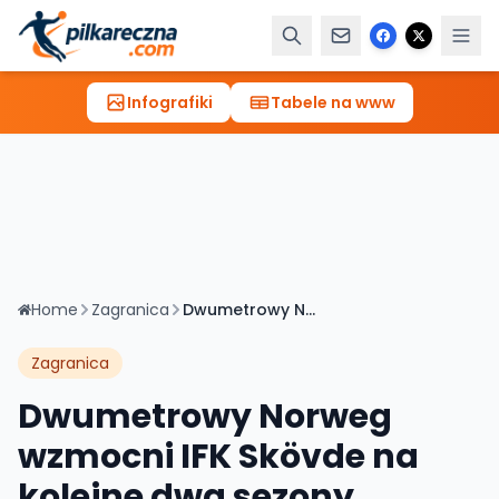
Infografiki
Tabele na www
Home
Zagranica
Dwumetrowy Norweg wzmocni IFK Skövde na kolejne dwa sezony
Zagranica
Dwumetrowy Norweg
wzmocni IFK Skövde na
kolejne dwa sezony