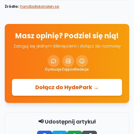
Źródło:
handbollskanalen.se
Masz opinię? Podziel się nią!
Zaloguj się jednym kliknięciem i dołącz do rozmowy
Dyskusje
Zdjęcia
Reakcje
Dołącz do HydePark →
📢 Udostępnij artykuł