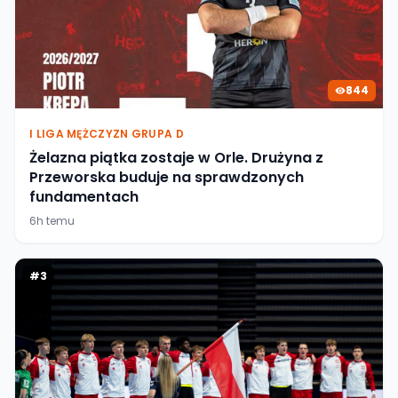
844
I LIGA MĘŻCZYZN GRUPA D
Żelazna piątka zostaje w Orle. Drużyna z
Przeworska buduje na sprawdzonych
fundamentach
6h temu
#
3