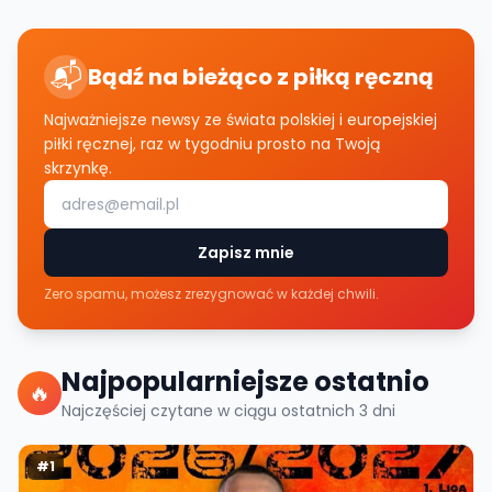
📬
Bądź na bieżąco z piłką ręczną
Najważniejsze newsy ze świata polskiej i europejskiej
piłki ręcznej, raz w tygodniu prosto na Twoją
skrzynkę.
Zapisz mnie
Zero spamu, możesz zrezygnować w każdej chwili.
Najpopularniejsze ostatnio
🔥
Najczęściej czytane w ciągu ostatnich
3
dni
#
1