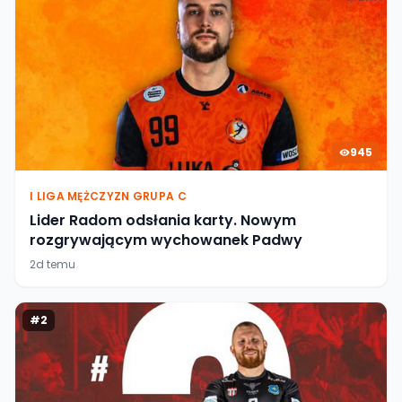
945
I LIGA MĘŻCZYZN GRUPA C
Lider Radom odsłania karty. Nowym
rozgrywającym wychowanek Padwy
2d temu
#
2