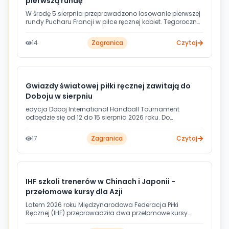
pierwszą rundę
W środę 5 sierpnia przeprowadzono losowanie pierwszej
rundy Pucharu Francji w piłce ręcznej kobiet. Tegoroczna
edycja przynosi istotną zmianę formatu rozgrywek -
zamiast fazy grupowej wprowadzono system
14
Zagranica
Czytaj
pucharowy z bezpośrednim wyłanianiem kolejnych
uczestników.
Gwiazdy światowej piłki ręcznej zawitają do
Doboju w sierpniu
edycja Doboj International Handball Tournament
odbędzie się od 12 do 15 sierpnia 2026 roku. Do
bośniackiego miasta przyjedzie pięć drużyn, w tym
zdobywcy EHF European League, egipski gigant i
17
Zagranica
Czytaj
reprezentacja Kataru.
IHF szkoli trenerów w Chinach i Japonii -
przełomowe kursy dla Azji
Latem 2026 roku Międzynarodowa Federacja Piłki
Ręcznej (IHF) przeprowadziła dwa przełomowe kursy
trenerskie w Azji - w Chinach i Japonii. Każdy z nich