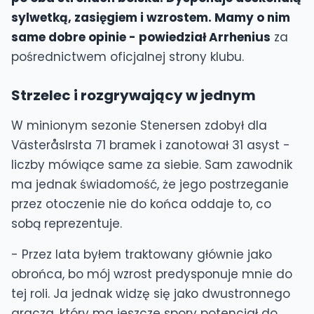
sylwetką, zasięgiem i wzrostem. Mamy o nim
same dobre opinie - powiedział Arrhenius
za
pośrednictwem oficjalnej strony klubu.
Strzelec i rozgrywający w jednym
W minionym sezonie Stenersen zdobył dla
VästeråsIrsta 71 bramek i zanotował 31 asyst -
liczby mówiące same za siebie. Sam zawodnik
ma jednak świadomość, że jego postrzeganie
przez otoczenie nie do końca oddaje to, co
sobą reprezentuje.
- Przez lata byłem traktowany głównie jako
obrońca, bo mój wzrost predysponuje mnie do
tej roli. Ja jednak widzę się jako dwustronnego
gracza, który ma jeszcze spory potencjał do