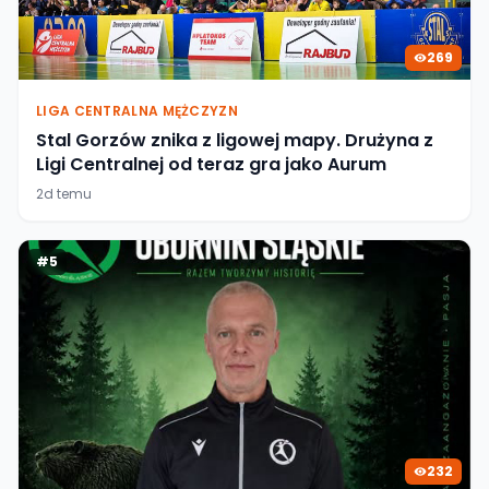
269
LIGA CENTRALNA MĘŻCZYZN
Stal Gorzów znika z ligowej mapy. Drużyna z
Ligi Centralnej od teraz gra jako Aurum
2d temu
#
5
232