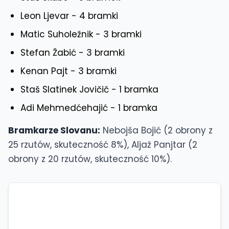
Leon Ljevar - 4 bramki
Matic Suholežnik - 3 bramki
Stefan Žabić - 3 bramki
Kenan Pajt - 3 bramki
Staš Slatinek Jovičič - 1 bramka
Adi Mehmedćehajić - 1 bramka
Bramkarze Slovanu:
Nebojša Bojić (2 obrony z
25 rzutów, skuteczność 8%), Aljaž Panjtar (2
obrony z 20 rzutów, skuteczność 10%).