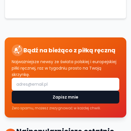
📬
Bądź na bieżąco z piłką ręczną
Najważniejsze newsy ze świata polskiej i europejskiej
piłki ręcznej, raz w tygodniu prosto na Twoją
skrzynkę.
Zapisz mnie
Zero spamu, możesz zrezygnować w każdej chwili.