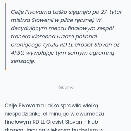
Celje Pivovarna Laško sięgnęło po 27. tytuł
mistrza Słowenii w piłce ręcznej. W
decydującym meczu finałowym zespół
trenera Klemena Luzara pokonał
broniącego tytułu RD LL Grosist Slovan aż
41:39, wywołując tym samym ogromną
sensację.
Reklama
Celje Pivovarna Laško sprawiło wielką
niespodziankę, eliminując w dwumeczu
finałowym RD LL Grosist Slovan - klub
dysponujący największym budżetem w