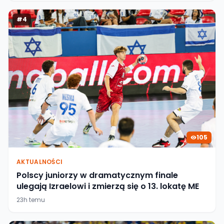
#
4
105
AKTUALNOŚCI
Polscy juniorzy w dramatycznym finale
ulegają Izraelowi i zmierzą się o 13. lokatę ME
23h temu