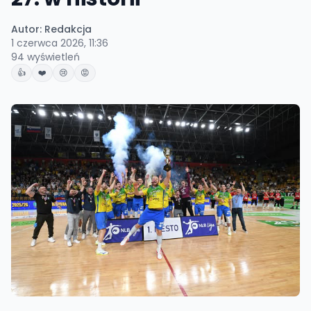
Autor:
Redakcja
1 czerwca 2026, 11:36
94
wyświetleń
👍
❤️
😢
😡