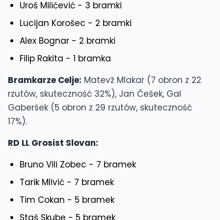
Uroš Milićević - 3 bramki
Lucijan Korošec - 2 bramki
Alex Bognar - 2 bramki
Filip Rakita - 1 bramka
Bramkarze Celje:
Matevž Mlakar (7 obron z 22
rzutów, skuteczność 32%), Jan Češek, Gal
Gaberšek (5 obron z 29 rzutów, skuteczność
17%).
RD LL Grosist Slovan:
Bruno Vili Zobec - 7 bramek
Tarik Mlivić - 7 bramek
Tim Cokan - 5 bramek
Staš Skube - 5 bramek