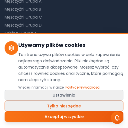
Mężczyźni Grupa A
Mężczyźni Grupa B
Mężczyźni Grupa C
Mężczyźni Grupa D
Kobiety Grupa A
Kobiety Grupa B
Używamy plików cookies
Kobiety Grupa C
Ta strona używa plików cookies w celu zapewnienia
najlepszego doświadczenia. Pliki niezbędne są
automatycznie akceptowane. Możesz wybrać, czy
chcesz również cookies analityczne, które pomagają
©
2026
Pilkareczna.com. Wszystkie prawa
nam ulepszyć stronę.
zastrzeżone.
Więcej informacji w naszej
Polityce Prywatności
Dane z oficjalnego API ZPRP
Ustawienia
Polityka Prywatności
•
Ustawienia Cookies
Wykonanie:
WDesign
&
Codexo
/
Ludyga.com.pl
Tylko niezbędne
Akceptuj wszystkie