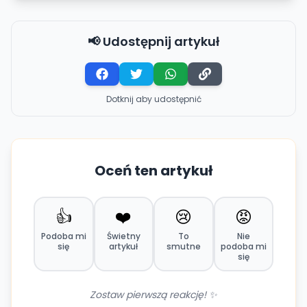
📢 Udostępnij artykuł
Dotknij aby udostępnić
Oceń ten artykuł
👍
❤️
😢
😡
Podoba mi
Świetny
To
Nie
się
artykuł
smutne
podoba mi
się
Zostaw pierwszą reakcję! ✨