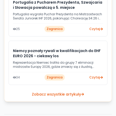
Portugalia z Pucharem Prezydenta, Szwajcaria
i Słowacja powalczą o 5. miejsce
Portugalia wygrała Puchar Prezydenta na Mistrzostwach
Świata Juniorek IHF 2026, pokonując Chorwację 34:26 i
kończąc turniej na 17. miejscu. W niedzielę o 5. lokatę
zmierzą się Szwajcaria ze Słowacją, które pokonały
25
Zagranica
Czytaj
odpowiednio Chiny i Węgry.
Niemcy poznały rywali w kwalifikacjach do EHF
EURO 2026 - ciekawy los
Reprezentacja Niemiec trafiła do grupy 7 eliminacji
mistrzostw Europy 2026, gdzie zmierzy się z Austrią,
Szwajcarią i Turcją. Pierwsze mecze zaplanowano na
listopad 2024 roku, a ostatnia kolejka odbędzie się 11
34
Zagranica
Czytaj
maja 2025. O awans na turniej powalczy łącznie 32
drużyny walczące o 20 wolnych miejsc.
Zobacz wszystkie artykuły