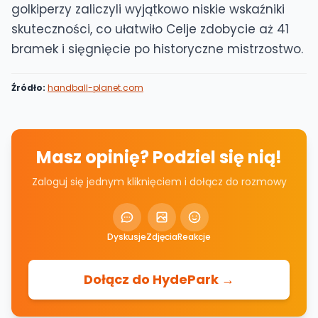
golkiperzy zaliczyli wyjątkowo niskie wskaźniki
skuteczności, co ułatwiło Celje zdobycie aż 41
bramek i sięgnięcie po historyczne mistrzostwo.
Źródło:
handball-planet.com
Masz opinię? Podziel się nią!
Zaloguj się jednym kliknięciem i dołącz do rozmowy
Dyskusje
Zdjęcia
Reakcje
Dołącz do HydePark →