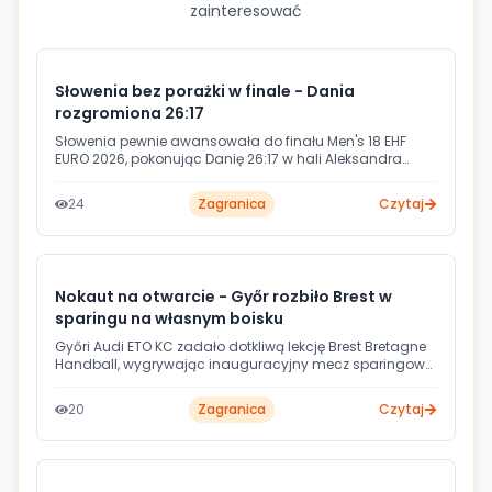
zainteresować
Słowenia bez porażki w finale - Dania
rozgromiona 26:17
Słowenia pewnie awansowała do finału Men's 18 EHF
EURO 2026, pokonując Danię 26:17 w hali Aleksandra
Nikolicia w Belgradzie. Słoweńcy zachowali perfekcyjny
bilans w turnieju i w niedzielę zmierzą się z Niemcami o
24
Zagranica
Czytaj
tytuł mistrza Europy.
Nokaut na otwarcie - Győr rozbiło Brest w
sparingu na własnym boisku
Győri Audi ETO KC zadało dotkliwą lekcję Brest Bretagne
Handball, wygrywając inauguracyjny mecz sparingowy
aż 40:26. Spotkanie rozegrano w Audi Arénie przy blisko
2000 kibiców. Jedną z bohaterek zwycięstwa była nowa
20
Zagranica
Czytaj
zawodniczka Győru - Francuzka Sarah Bouktit.