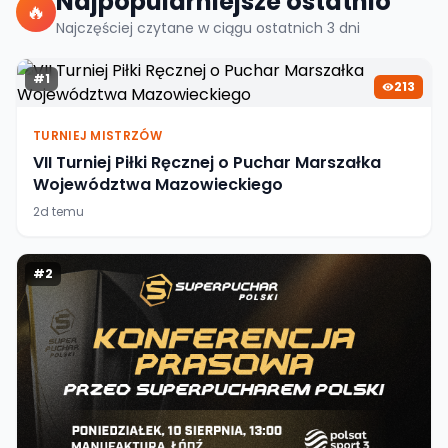
Najpopularniejsze ostatnio
🔥
Najczęściej czytane w ciągu ostatnich
3
dni
#
1
213
TURNIEJ MISTRZÓW
VII Turniej Piłki Ręcznej o Puchar Marszałka
Województwa Mazowieckiego
2d temu
#
2