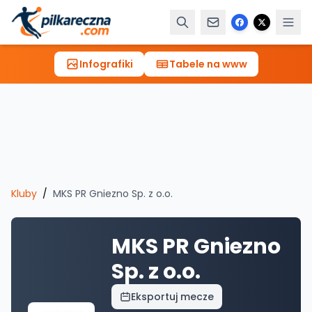
Infografiki
Tabele na www
Kluby
/
MKS PR Gniezno Sp. z o.o.
MKS PR Gniezno
Sp. z o.o.
Eksportuj mecze