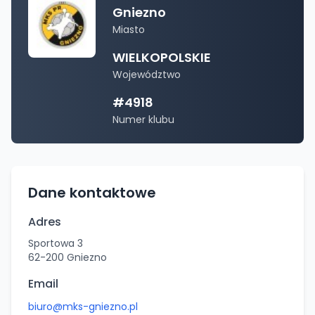
Gniezno
Miasto
WIELKOPOLSKIE
Województwo
#
4918
Numer klubu
Dane kontaktowe
Adres
Sportowa 3
62-200
Gniezno
Email
biuro@mks-gniezno.pl