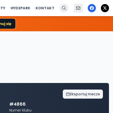
ÓTY
HYDEPARK
KONTAKT
uj się
Eksportuj mecze
#
4866
Numer klubu