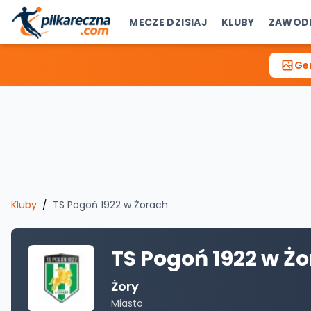
MECZE DZISIAJ
KLUBY
ZAWOD
Gen
Kluby
/
TS Pogoń 1922 w Żorach
TS Pogoń 1922 w Ż
Żory
Miasto