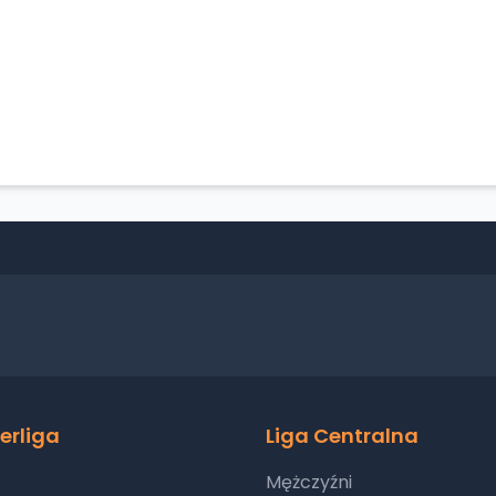
erliga
Liga Centralna
Mężczyźni