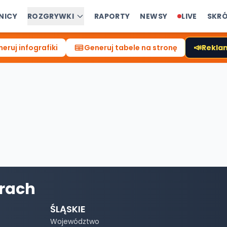
NICY
ROZGRYWKI
RAPORTY
NEWSY
LIVE
SKR
📣
eruj infografiki
Generuj tabele na stronę
Reklam
orach
ŚLĄSKIE
Województwo