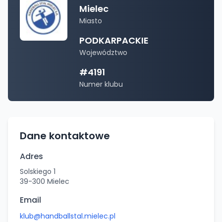
Mielec
Miasto
PODKARPACKIE
Województwo
#
4191
Numer klubu
Dane kontaktowe
Adres
Solskiego 1
39-300
Mielec
Email
klub@handballstal.mielec.pl