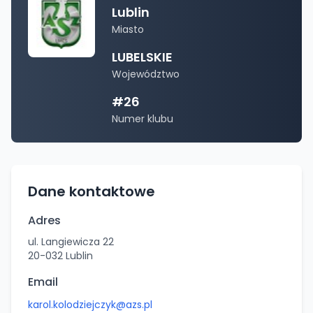
Lublin
Miasto
LUBELSKIE
Województwo
#
26
Numer klubu
Dane kontaktowe
Adres
ul. Langiewicza 22
20-032
Lublin
Email
karol.kolodziejczyk@azs.pl