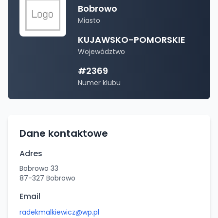
Bobrowo
Miasto
KUJAWSKO-POMORSKIE
Województwo
#
2369
Numer klubu
Dane kontaktowe
Adres
Bobrowo 33
87-327
Bobrowo
Email
radekmalkiewicz@wp.pl