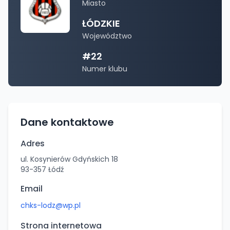
Miasto
ŁÓDZKIE
Województwo
#
22
Numer klubu
Dane kontaktowe
Adres
ul. Kosynierów Gdyńskich 18
93-357
Łódź
Email
chks-lodz@wp.pl
Strona internetowa