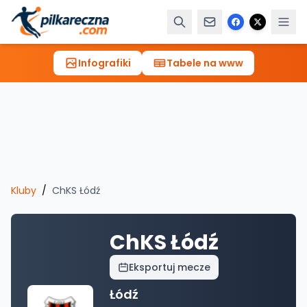
Infografiki
Tabele na www
Kluby
/
ChKS Łódź
ChKS Łódź
Eksportuj mecze
Łódź