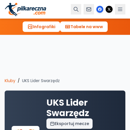
Infografiki
Tabele na www
Kluby
/
UKS Lider Swarzędz
UKS Lider
Swarzędz
Eksportuj mecze