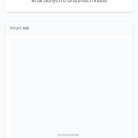
Brak danych o drużynach klubu
POLECANE
Ładowanie...