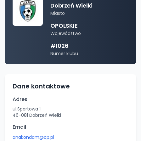
Dobrzeń Wielki
Miasto
OPOLSKIE
Województwo
#
1026
Numer klubu
Dane kontaktowe
Adres
ul.Sportowa 1
46-081
Dobrzeń Wielki
Email
anakondam@op.pl