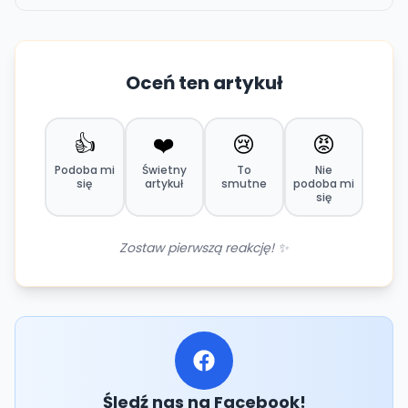
Oceń ten artykuł
👍
❤️
😢
😡
Podoba mi
Świetny
To
Nie
się
artykuł
smutne
podoba mi
się
Zostaw pierwszą reakcję! ✨
Śledź nas na Facebook!