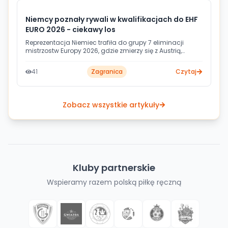
Niemcy poznały rywali w kwalifikacjach do EHF
EURO 2026 - ciekawy los
Reprezentacja Niemiec trafiła do grupy 7 eliminacji
mistrzostw Europy 2026, gdzie zmierzy się z Austrią,
Szwajcarią i Turcją. Pierwsze mecze zaplanowano na
listopad 2024 roku, a ostatnia kolejka odbędzie się 11
41
Zagranica
Czytaj
maja 2025. O awans na turniej powalczy łącznie 32
drużyny walczące o 20 wolnych miejsc.
Zobacz wszystkie artykuły
Kluby partnerskie
Wspieramy razem polską piłkę ręczną