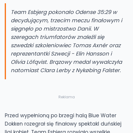
Team Esbjerg pokonało Odense 35:29 w
decydującym, trzecim meczu finałowym i
sięgnęło po mistrzostwo Danii. W
szeregach triumfatorów znaleźli się
szwedzki szkoleniowiec Tomas Axnér oraz
reprezentantki Szwecji - Elin Hansson i
Olivia Löfqvist. Brązowy medal wywalczyła
natomiast Clara Lerby z Nykøbing Falster.
Reklama
Przed wypełnioną po brzegi halą Blue Water
Dokken rozegrał się finałowy spektakl duńskiej
ligi kobiet. Team Esbjerg rozwiało wszelkie