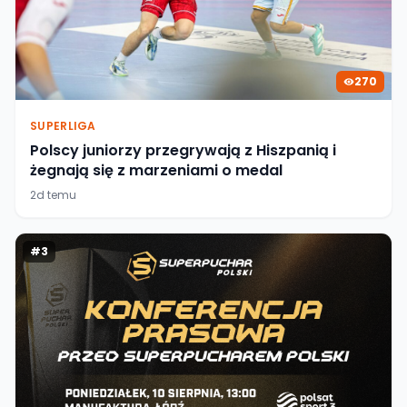
270
SUPERLIGA
Polscy juniorzy przegrywają z Hiszpanią i
żegnają się z marzeniami o medal
2d temu
#
3