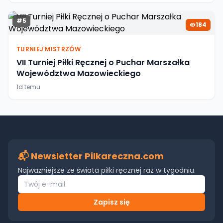
#
5
184
TURNIEJ MISTRZÓW
VII Turniej Piłki Ręcznej o Puchar Marszałka
Województwa Mazowieckiego
1d temu
📬 Newsletter Pilkareczna.com
Najważniejsze ze świata piłki ręcznej raz w tygodniu.
Zapisz się