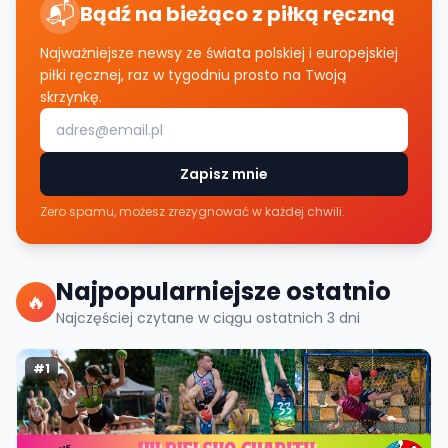
📬
Bądź na bieżąco z piłką ręczną
Najważniejsze newsy ze świata polskiej i europejskiej
piłki ręcznej, raz w tygodniu prosto na Twoją
skrzynkę.
Zapisz mnie
Zero spamu, możesz zrezygnować w każdej chwili.
Najpopularniejsze ostatnio
🔥
Najczęściej czytane w ciągu ostatnich
3
dni
#
1