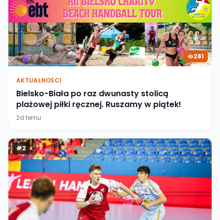
281
AKTUALNOŚCI
Bielsko-Biała po raz dwunasty stolicą
plażowej piłki ręcznej. Ruszamy w piątek!
2d temu
#
2