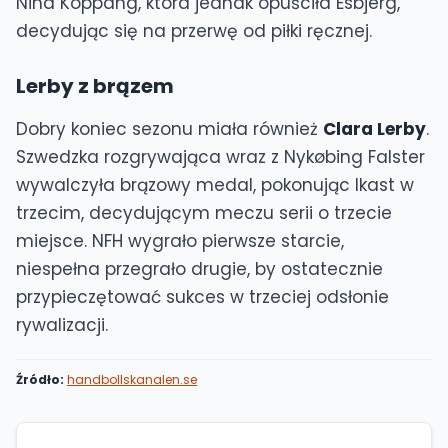
Nina Koppang, która jednak opuściła Esbjerg,
decydując się na przerwę od piłki ręcznej.
Lerby z brązem
Dobry koniec sezonu miała również
Clara Lerby
.
Szwedzka rozgrywająca wraz z Nykøbing Falster
wywalczyła brązowy medal, pokonując Ikast w
trzecim, decydującym meczu serii o trzecie
miejsce. NFH wygrało pierwsze starcie,
niespełna przegrało drugie, by ostatecznie
przypieczętować sukces w trzeciej odsłonie
rywalizacji.
Źródło:
handbollskanalen.se