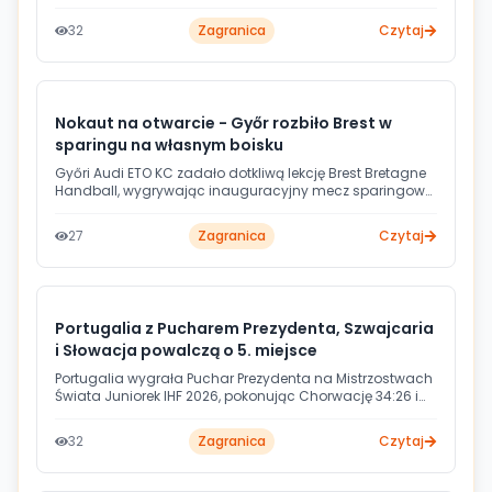
Nikolicia w Belgradzie. Słoweńcy zachowali perfekcyjny
bilans w turnieju i w niedzielę zmierzą się z Niemcami o
32
Zagranica
Czytaj
tytuł mistrza Europy.
Nokaut na otwarcie - Győr rozbiło Brest w
sparingu na własnym boisku
Győri Audi ETO KC zadało dotkliwą lekcję Brest Bretagne
Handball, wygrywając inauguracyjny mecz sparingowy
aż 40:26. Spotkanie rozegrano w Audi Arénie przy blisko
2000 kibiców. Jedną z bohaterek zwycięstwa była nowa
27
Zagranica
Czytaj
zawodniczka Győru - Francuzka Sarah Bouktit.
Portugalia z Pucharem Prezydenta, Szwajcaria
i Słowacja powalczą o 5. miejsce
Portugalia wygrała Puchar Prezydenta na Mistrzostwach
Świata Juniorek IHF 2026, pokonując Chorwację 34:26 i
kończąc turniej na 17. miejscu. W niedzielę o 5. lokatę
zmierzą się Szwajcaria ze Słowacją, które pokonały
32
Zagranica
Czytaj
odpowiednio Chiny i Węgry.