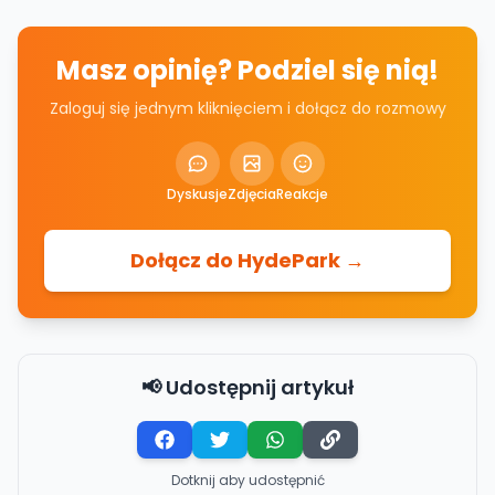
Masz opinię? Podziel się nią!
Zaloguj się jednym kliknięciem i dołącz do rozmowy
Dyskusje
Zdjęcia
Reakcje
Dołącz do HydePark →
📢 Udostępnij artykuł
Dotknij aby udostępnić