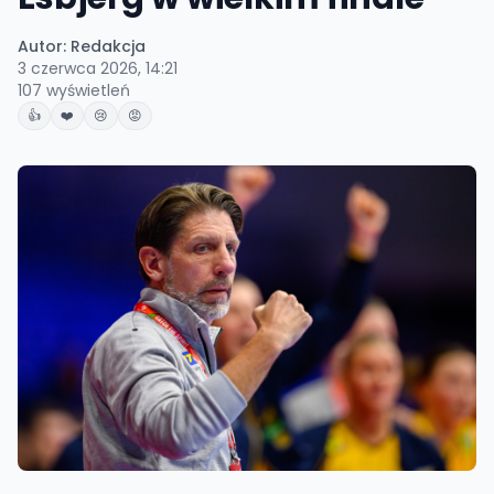
Autor:
Redakcja
3 czerwca 2026, 14:21
107
wyświetleń
👍
❤️
😢
😡