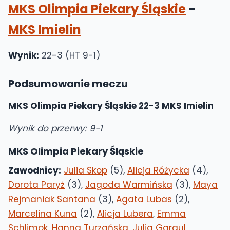
MKS Olimpia Piekary Śląskie
-
MKS Imielin
Wynik:
22-3 (HT 9-1)
Podsumowanie meczu
MKS Olimpia Piekary Śląskie 22-3 MKS Imielin
Wynik do przerwy: 9-1
MKS Olimpia Piekary Śląskie
Zawodnicy:
Julia Skop
(5),
Alicja Różycka
(4),
Dorota Paryż
(3),
Jagoda Warmińska
(3),
Maya
Rejmaniak Santana
(3),
Agata Lubas
(2),
Marcelina Kuna
(2),
Alicja Lubera
,
Emma
Schlimok
,
Hanna Turzańska
,
Julia Gargul