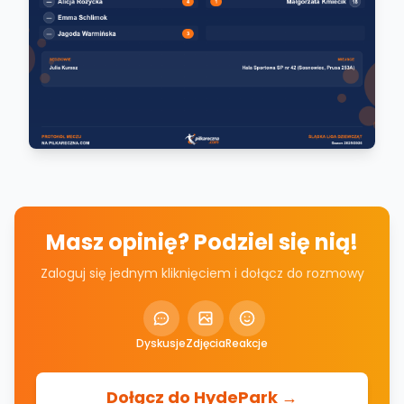
Masz opinię? Podziel się nią!
Zaloguj się jednym kliknięciem i dołącz do rozmowy
Dyskusje
Zdjęcia
Reakcje
Dołącz do HydePark →