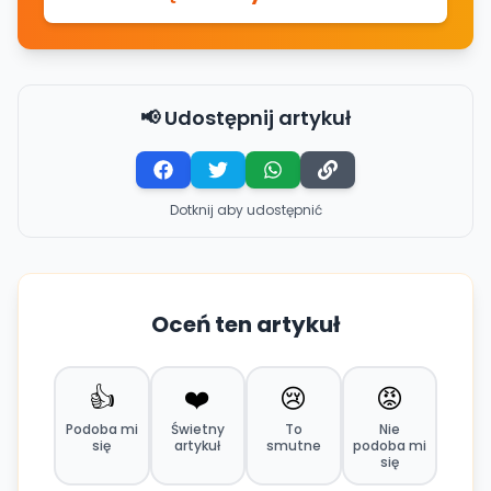
📢 Udostępnij artykuł
Dotknij aby udostępnić
Oceń ten artykuł
👍
❤️
😢
😡
Podoba mi
Świetny
To
Nie
się
artykuł
smutne
podoba mi
się