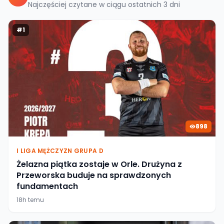
Najczęściej czytane w ciągu ostatnich
3
dni
#
1
898
I LIGA MĘŻCZYZN GRUPA D
Żelazna piątka zostaje w Orle. Drużyna z
Przeworska buduje na sprawdzonych
fundamentach
18h temu