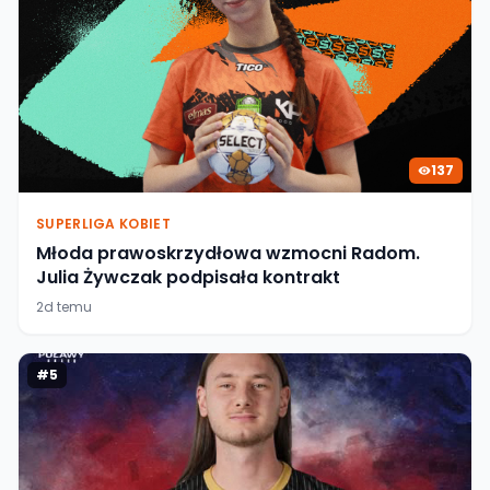
137
SUPERLIGA KOBIET
Młoda prawoskrzydłowa wzmocni Radom.
Julia Żywczak podpisała kontrakt
2d temu
#
5