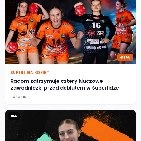
146
SUPERLIGA KOBIET
Radom zatrzymuje cztery kluczowe
zawodniczki przed debiutem w Superlidze
2d temu
#
4