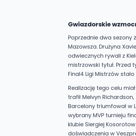
Gwiazdorskie wzmocni
Poprzednie dwa sezony za
Mazowsza. Drużyna Xavi
odwiecznych rywali z Kiel
mistrzowski tytuł. Przed
Final4 Ligi Mistrzów stało
Realizację tego celu mia
trafił Melvyn Richardson
Barcelony triumfował w L
wybrany MVP turnieju fin
klubie Siergiej Kosorotow
doświadczenia w Veszpr