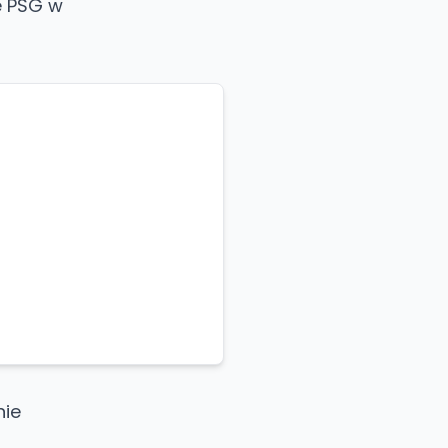
ie PSG w
nie