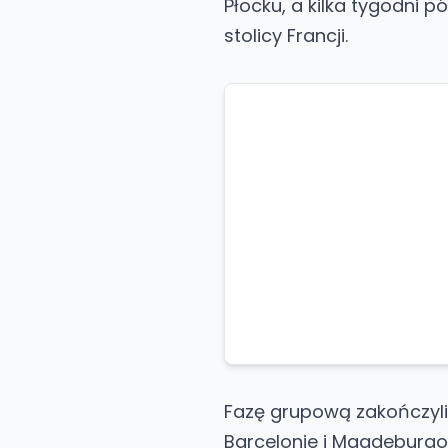
Płocku, a kilka tygodni p
stolicy Francji.
Fazę grupową zakończyli
Barcelonie i Magdeburgow