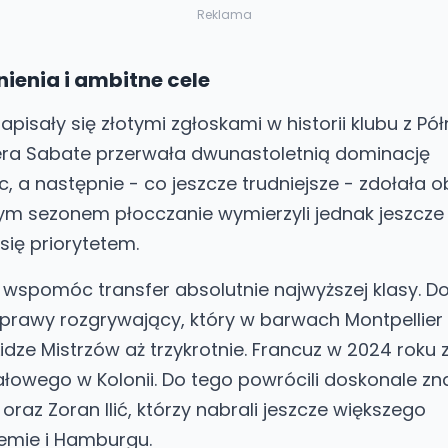
Reklama
enia i ambitne cele
pisały się złotymi zgłoskami w historii klubu z P
era Sabate przerwała dwunastoletnią dominację
c, a następnie - co jeszcze trudniejsze - zdołała o
 tym sezonem płocczanie wymierzyli jednak jeszcze 
 się priorytetem.
ł wspomóc transfer absolutnie najwyższej klasy. D
, prawy rozgrywający, który w barwach Montpellier 
idze Mistrzów aż trzykrotnie. Francuz w 2024 roku 
ałowego w Kolonii. Do tego powrócili doskonale zn
 oraz Zoran Ilić, którzy nabrali jeszcze większego
emie i Hamburgu.