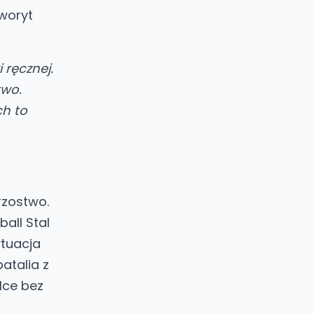
woryt
 ręcznej.
two.
ch to
rzostwo.
all Stal
ytuacja
atalia z
elce bez