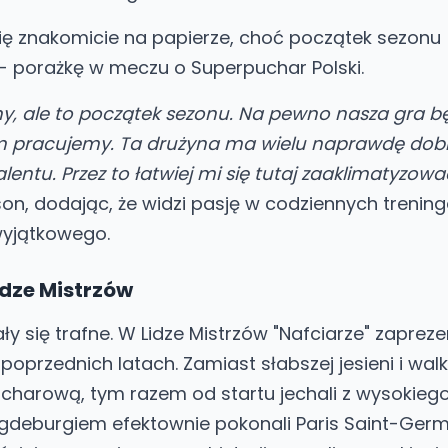
ę znakomicie na papierze, choć początek sezonu
- porażkę w meczu o Superpuchar Polski.
my, ale to początek sezonu. Na pewno nasza gra b
ym pracujemy. Ta drużyna ma wielu naprawdę dob
ntu. Przez to łatwiej mi się tutaj zaaklimatyzowa
n, dodając, że widzi pasję w codziennych trenin
wyjątkowego.
idze Mistrzów
y się trafne. W Lidze Mistrzów "Nafciarze" zapreze
 poprzednich latach. Zamiast słabszej jesieni i walk
pucharową, tym razem od startu jechali z wysokiego
gdeburgiem efektownie pokonali Paris Saint-Ger