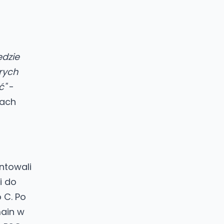
ędzie
rych
ć"
-
gach
ntowali
i do
 C. Po
main w