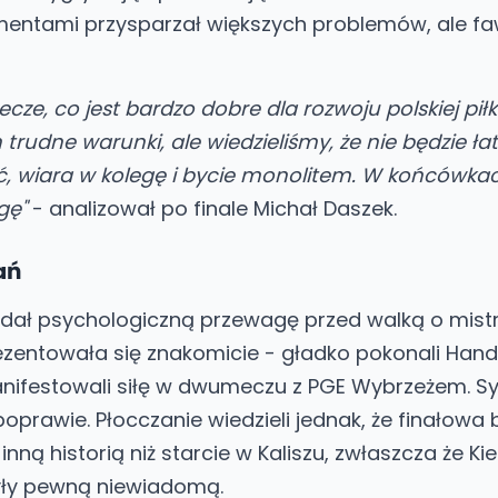
tami przysparzał większych problemów, ale fa
e, co jest bardzo dobre dla rozwoju polskiej piłki
rudne warunki, ale wiedzieliśmy, że nie będzie ła
ość, wiara w kolegę i bycie monolitem. W końcówka
gę"
- analizował po finale Michał Daszek.
ań
i dał psychologiczną przewagę przed walką o mist
zentowała się znakomicie - gładko pokonali Handb
anifestowali siłę w dwumeczu z PGE Wybrzeżem. S
prawie. Płocczanie wiedzieli jednak, że finałowa b
inną historią niż starcie w Kaliszu, zwłaszcza że Ki
yły pewną niewiadomą.