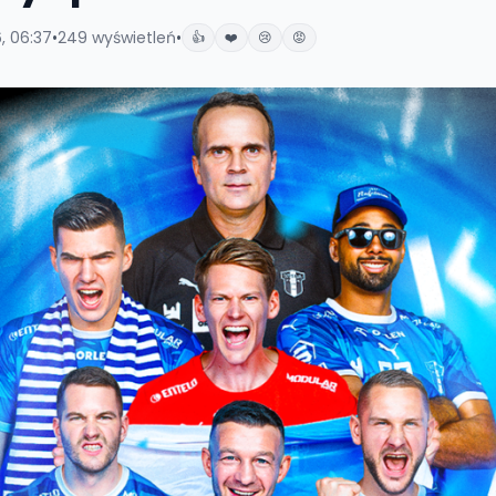
, 06:37
•
249
wyświetleń
•
👍
❤️
😢
😡