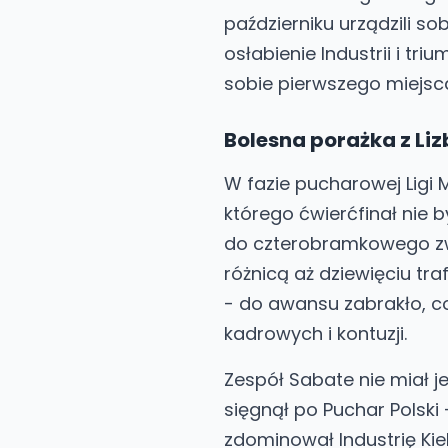
październiku urządzili s
osłabienie Industrii i tr
sobie pierwszego miejsc
Bolesna porażka z Liz
W fazie pucharowej Ligi M
którego ćwierćfinał nie 
do czterobramkowego zw
różnicą aż dziewięciu tr
- do awansu zabrakło, c
kadrowych i kontuzji.
Zespół Sabate nie miał j
sięgnął po Puchar Polski -
zdominował Industrię Kie