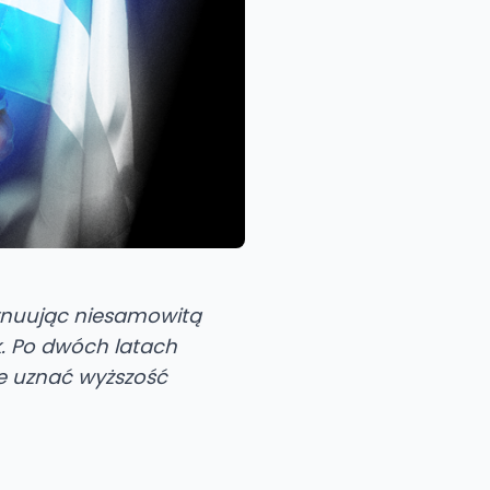
ntynuując niesamowitą
k. Po dwóch latach
le uznać wyższość