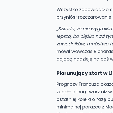
Wszystko zapowiadało si
przyniósł rozczarowanie 
„Szkoda, że nie wygraliś
lepsza, bo ciężko nad t
zawodników, mnóstwo tale
mówił wówczas Richardso
dającą nadzieję na coś 
Piorunujący start w L
Prognozy Francuza okazał
zupełnie inną twarz niż w
ostatniej kolejki o fazę 
minimalnej porażce z Ma