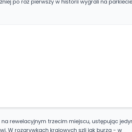
óźniej po raz pierwszy w historii wygrali na parkiec
 na rewelacyjnym trzecim miejscu, ustępując jedy
i. W rozgrywkach krajowych szli jak burza - w