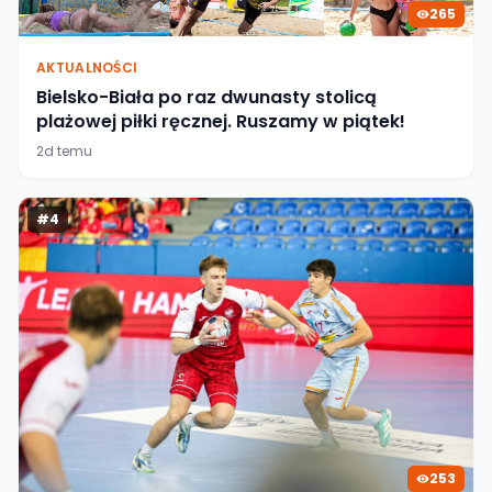
265
AKTUALNOŚCI
Bielsko-Biała po raz dwunasty stolicą
plażowej piłki ręcznej. Ruszamy w piątek!
2d temu
#
4
253