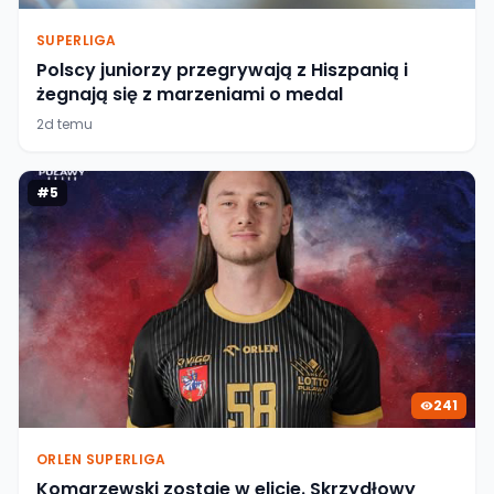
SUPERLIGA
Polscy juniorzy przegrywają z Hiszpanią i
żegnają się z marzeniami o medal
2d temu
#
5
241
ORLEN SUPERLIGA
Komarzewski zostaje w elicie. Skrzydłowy