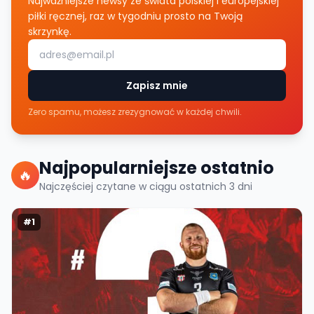
Najważniejsze newsy ze świata polskiej i europejskiej
piłki ręcznej, raz w tygodniu prosto na Twoją
skrzynkę.
Zapisz mnie
Zero spamu, możesz zrezygnować w każdej chwili.
Najpopularniejsze ostatnio
🔥
Najczęściej czytane w ciągu ostatnich
3
dni
#
1