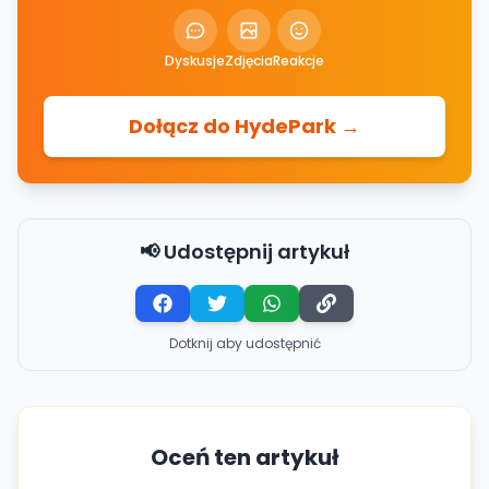
Dyskusje
Zdjęcia
Reakcje
Dołącz do HydePark →
📢 Udostępnij artykuł
Dotknij aby udostępnić
Oceń ten artykuł