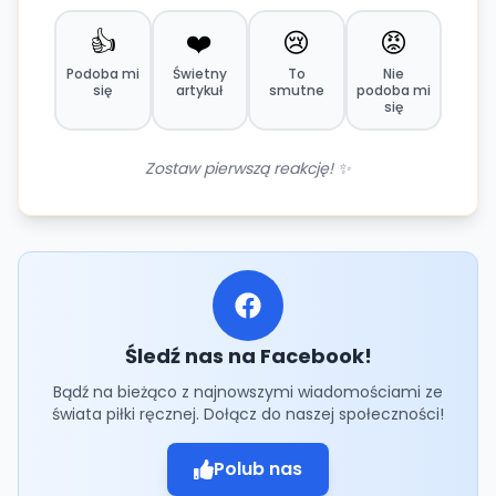
👍
❤️
😢
😡
Podoba mi
Świetny
To
Nie
się
artykuł
smutne
podoba mi
się
Zostaw pierwszą reakcję! ✨
Śledź nas na Facebook!
Bądź na bieżąco z najnowszymi wiadomościami ze
świata piłki ręcznej. Dołącz do naszej społeczności!
Polub nas