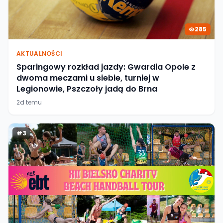
285
AKTUALNOŚCI
Sparingowy rozkład jazdy: Gwardia Opole z
dwoma meczami u siebie, turniej w
Legionowie, Pszczoły jadą do Brna
2d temu
#
3