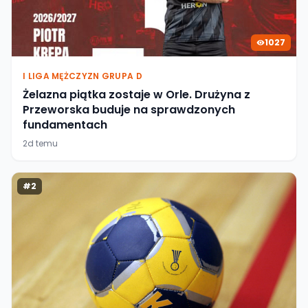
1027
I LIGA MĘŻCZYZN GRUPA D
Żelazna piątka zostaje w Orle. Drużyna z
Przeworska buduje na sprawdzonych
fundamentach
2d temu
#
2