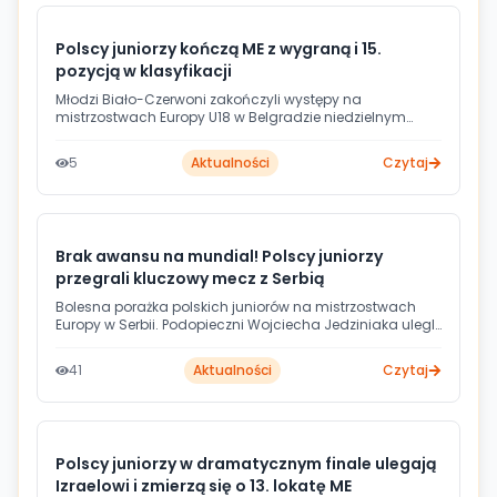
Polscy juniorzy kończą ME z wygraną i 15.
pozycją w klasyfikacji
Młodzi Biało-Czerwoni zakończyli występy na
mistrzostwach Europy U18 w Belgradzie niedzielnym
triumfem nad reprezentacją Wysp Owczych. Podopieczni
Wojciecha Jedziniaka pokonali Farerów 41:35 i
5
Aktualności
Czytaj
ostatecznie sklasyfikowani zostali na 15. lokacie
czempionatu. Choć bilans turnieju - trzy wygrane, remis i
cztery przegrane - nie zachwyca, młodzi Polacy pokazali
w Serbii charakter i zdobyli cenne doświadczenie.
Brak awansu na mundial! Polscy juniorzy
przegrali kluczowy mecz z Serbią
Bolesna porażka polskich juniorów na mistrzostwach
Europy w Serbii. Podopieczni Wojciecha Jedziniaka ulegli
gospodarzom turnieju 28:35, co oznacza nie tylko
spadek do walki o 15. lokatę, ale przede wszystkim utratę
41
Aktualności
Czytaj
bezpośredniej przepustki na przyszłoroczny mundial do
lat 19. Biało-Czerwoni w niedzielę zagrają z Wyspami
Owczymi o końcowe, odległe od planów miejsce.
Polscy juniorzy w dramatycznym finale ulegają
Izraelowi i zmierzą się o 13. lokatę ME