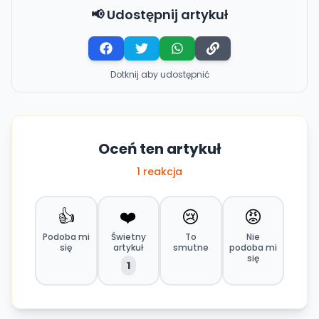
📢 Udostępnij artykuł
Dotknij aby udostępnić
Oceń ten artykuł
1
reakcja
👍
❤️
😢
😡
Podoba mi
Świetny
To
Nie
się
artykuł
smutne
podoba mi
się
1