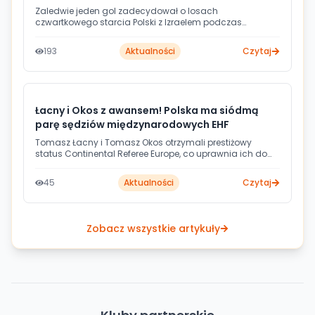
Zaledwie jeden gol zadecydował o losach
czwartkowego starcia Polski z Izraelem podczas
młodzieżowego Euro w Serbii. Podopieczni Wojciecha
Jedziniaka ulegli 34:35 w niezwykle emocjonującym
193
Aktualności
Czytaj
pojedynku, co oznacza walkę o trzynaste miejsce
turnieju. Kluczowa pozostaje jednak kwestia kwalifikacji
na przyszłoroczny mundial do lat 19.
Łacny i Okos z awansem! Polska ma siódmą
parę sędziów międzynarodowych EHF
Tomasz Łacny i Tomasz Okos otrzymali prestiżowy
status Continental Referee Europe, co uprawnia ich do
sędziowania meczów w europejskich pucharach. Polski
duet przekonał do siebie obserwatorów EHF podczas
45
Aktualności
Czytaj
lipcowego kursu certyfikacyjnego w Kosowie, a Polska
może teraz pochwalić się już siedmioma aktywnymi
parami arbitrów z międzynarodowymi uprawnieniami.
Zobacz wszystkie artykuły