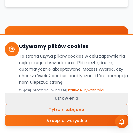
📬
Bądź na bieżąco z piłką ręczną
Używamy plików cookies
Najważniejsze newsy ze świata polskiej i europejskiej
Ta strona używa plików cookies w celu zapewnienia
piłki ręcznej, raz w tygodniu prosto na Twoją
najlepszego doświadczenia. Pliki niezbędne są
skrzynkę.
automatycznie akceptowane. Możesz wybrać, czy
chcesz również cookies analityczne, które pomagają
nam ulepszyć stronę.
Zapisz mnie
Więcej informacji w naszej
Polityce Prywatności
Ustawienia
Zero spamu, możesz zrezygnować w każdej chwili.
Tylko niezbędne
Najpopularniejsze ostatnio
Akceptuj wszystkie
🔥
Najczęściej czytane w ciągu ostatnich
3
dni