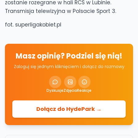
zostanie rozegrane w hali RCS w Lubinie.
Transmisja telewizyjna w Polsacie Sport 3.
fot. superligakobiet.pl
Masz opinię? Podziel się nią!
Zaloguj się jednym kliknięciem i dołącz do rozmowy
Dyskusje
Zdjęcia
Reakcje
Dołącz do HydePark →