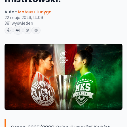
Autor:
Mateusz Ludyga
22 maja 2026, 14:09
381
wyświetleń
1
👍
❤️
😢
😡