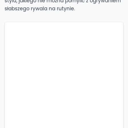
stylu, jakiego nie można pomylić z ogrywaniem
słabszego rywala na rutynie.