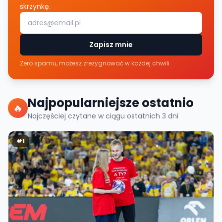
skrzynkę.
Zapisz mnie
Zero spamu, możesz zrezygnować w każdej chwili.
Najpopularniejsze ostatnio
🔥
Najczęściej czytane w ciągu ostatnich
3
dni
#
1