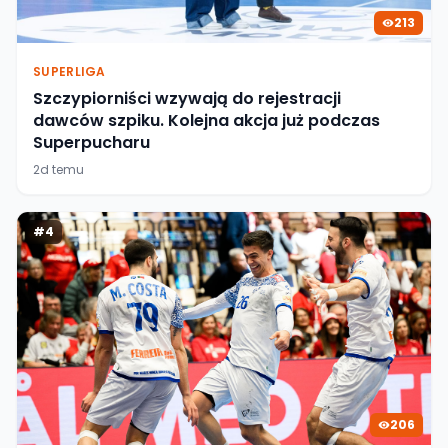
213
SUPERLIGA
Szczypiorniści wzywają do rejestracji
dawców szpiku. Kolejna akcja już podczas
Superpucharu
2d temu
#
4
206