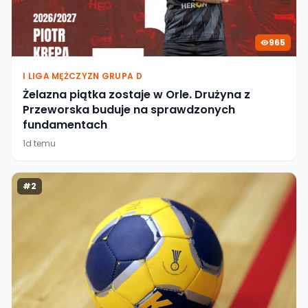
965
I LIGA MĘŻCZYZN GRUPA D
Żelazna piątka zostaje w Orle. Drużyna z
Przeworska buduje na sprawdzonych
fundamentach
1d temu
#
2