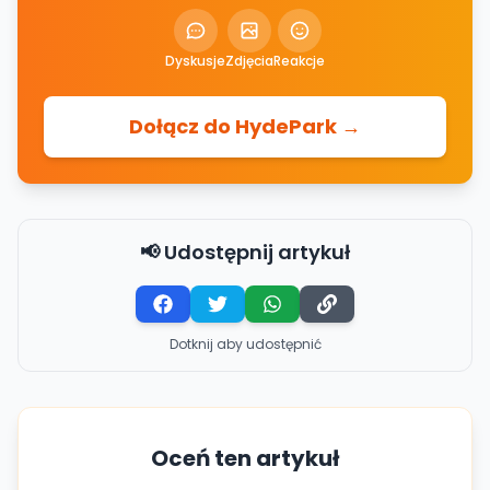
Dyskusje
Zdjęcia
Reakcje
Dołącz do HydePark →
📢 Udostępnij artykuł
Dotknij aby udostępnić
Oceń ten artykuł