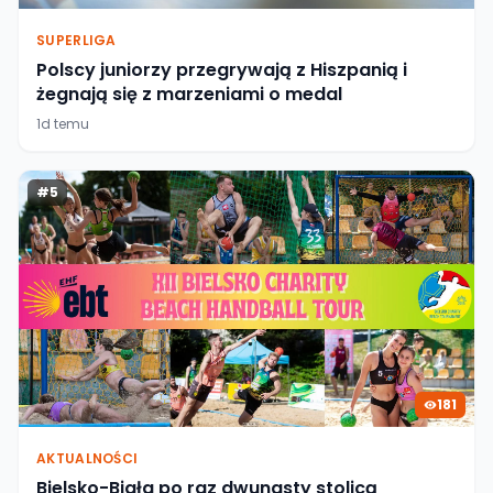
SUPERLIGA
Polscy juniorzy przegrywają z Hiszpanią i
żegnają się z marzeniami o medal
1d temu
#
5
181
AKTUALNOŚCI
Bielsko-Biała po raz dwunasty stolicą