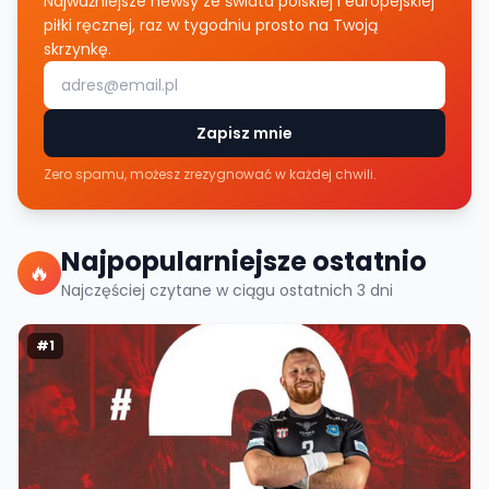
Najważniejsze newsy ze świata polskiej i europejskiej
piłki ręcznej, raz w tygodniu prosto na Twoją
skrzynkę.
Zapisz mnie
Zero spamu, możesz zrezygnować w każdej chwili.
Najpopularniejsze ostatnio
🔥
Najczęściej czytane w ciągu ostatnich
3
dni
#
1