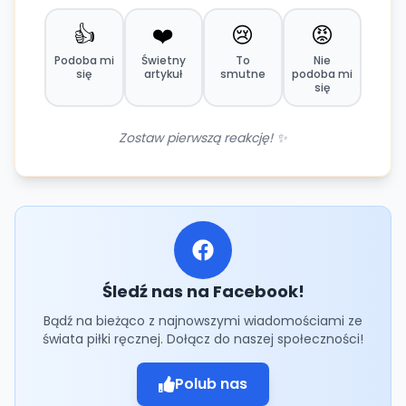
👍
❤️
😢
😡
Podoba mi
Świetny
To
Nie
się
artykuł
smutne
podoba mi
się
Zostaw pierwszą reakcję! ✨
Śledź nas na Facebook!
Bądź na bieżąco z najnowszymi wiadomościami ze
świata piłki ręcznej. Dołącz do naszej społeczności!
Polub nas