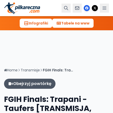
Infografiki
Tabele na www
Home
Transmisje
FGIH Finals: Trapani - Taufers [TRANSMISJA, LIVE]
Obejrzyj powtórkę
FGIH Finals: Trapani -
Taufers [TRANSMISJA,