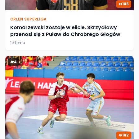
185
ORLEN SUPERLIGA
Komarzewski zostaje w elicie. Skrzydłowy
przenosi się z Puław do Chrobrego Głogów
1d temu
#
4
182