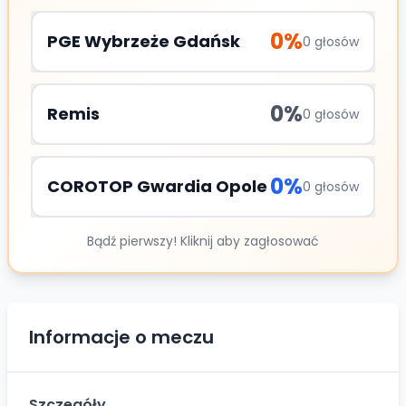
0
%
PGE Wybrzeże Gdańsk
0
głosów
0
%
Remis
0
głosów
0
%
COROTOP Gwardia Opole
0
głosów
Bądź pierwszy! Kliknij aby zagłosować
Informacje o meczu
Szczegóły