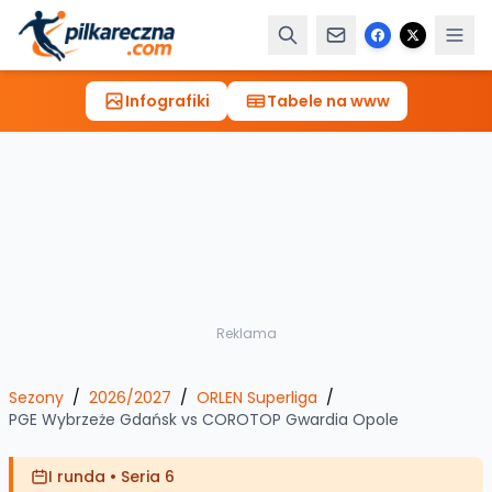
Infografiki
Tabele na www
Reklama
Sezony
/
2026/2027
/
ORLEN Superliga
/
PGE Wybrzeże Gdańsk
vs
COROTOP Gwardia Opole
I runda
•
Seria 6