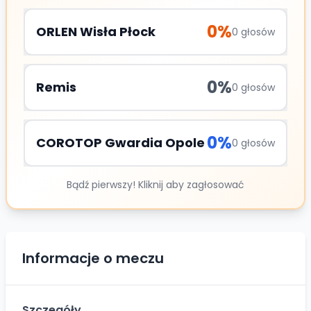
0
%
ORLEN Wisła Płock
0
głosów
0
%
Remis
0
głosów
0
%
COROTOP Gwardia Opole
0
głosów
Bądź pierwszy! Kliknij aby zagłosować
Informacje o meczu
Szczegóły