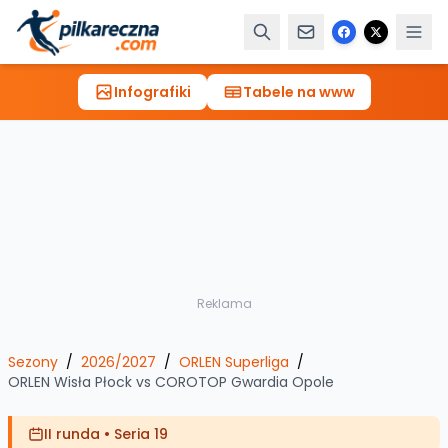
Infografiki
Tabele na www
Reklama
Sezony
/
2026/2027
/
ORLEN Superliga
/
ORLEN Wisła Płock
vs
COROTOP Gwardia Opole
II runda
•
Seria 19