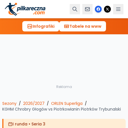
Infografiki
Tabele na www
Reklama
Sezony
/
2026/2027
/
ORLEN Superliga
/
KGHM Chrobry Głogów
vs
Piotrkowianin Piotrków Trybunalski
I runda
•
Seria 3