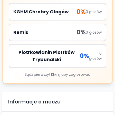
0
%
KGHM Chrobry Głogów
0
głosów
0
%
Remis
0
głosów
Piotrkowianin Piotrków
0
0
%
głosów
Trybunalski
Bądź pierwszy! Kliknij aby zagłosować
Informacje o meczu