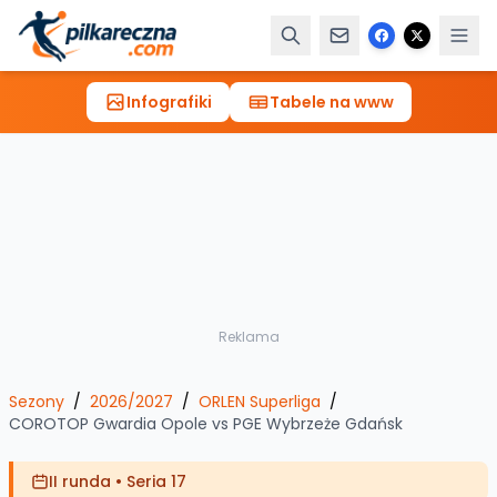
Infografiki
Tabele na www
Reklama
Sezony
/
2026/2027
/
ORLEN Superliga
/
COROTOP Gwardia Opole
vs
PGE Wybrzeże Gdańsk
II runda
•
Seria 17