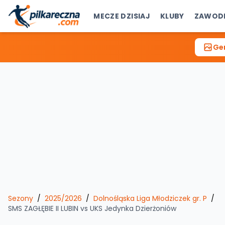
MECZE DZISIAJ
KLUBY
ZAWOD
Gen
Sezony
/
2025/2026
/
Dolnośląska Liga Młodziczek gr. P
/
SMS ZAGŁĘBIE II LUBIN
vs
UKS Jedynka Dzierżoniów