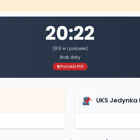
20
:
22
(
8
:
9
w I połowie)
Brak daty
Protokół PDF
UKS Jedynka 