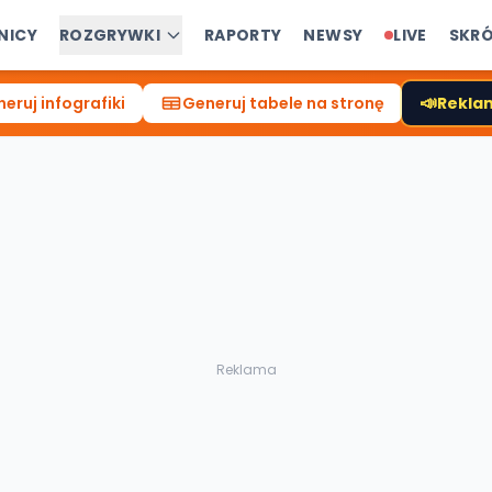
NICY
ROZGRYWKI
RAPORTY
NEWSY
LIVE
SKR
📣
eruj infografiki
Generuj tabele na stronę
Reklam
Reklama