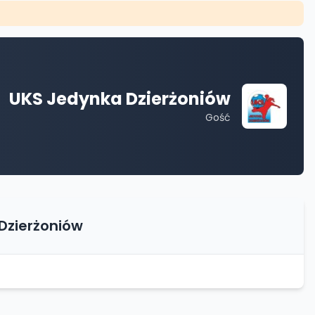
UKS Jedynka Dzierżoniów
Gość
Dzierżoniów