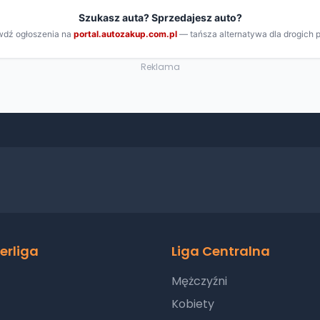
Reklama
erliga
Liga Centralna
Mężczyźni
Kobiety