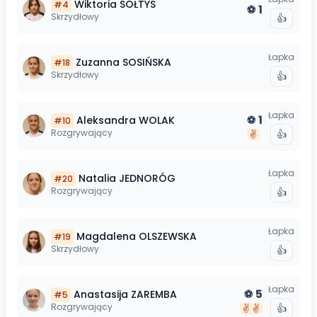
Wiktoria
SOŁTYS
#
4
1
⚽
Skrzydłowy
👍
Łapka
Zuzanna
SOSIŃSKA
#
18
Skrzydłowy
👍
Łapka
1
Aleksandra
WOLAK
⚽
#
10
Rozgrywający
👍
✌️
Łapka
Natalia
JEDNORÓG
#
20
Rozgrywający
👍
Łapka
Magdalena
OLSZEWSKA
#
19
Skrzydłowy
👍
Łapka
5
Anastasija
ZAREMBA
⚽
#
5
Rozgrywający
👍
✌️
✌️