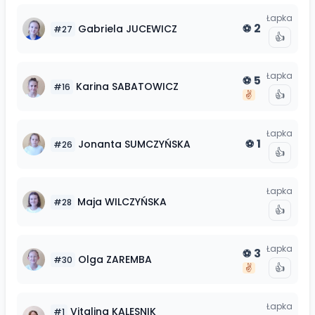
Łapka
2
Gabriela
JUCEWICZ
⚽
#
27
👍
Łapka
5
⚽
Karina
SABATOWICZ
#
16
👍
✌️
Łapka
1
Jonanta
SUMCZYŃSKA
⚽
#
26
👍
Łapka
Maja
WILCZYŃSKA
#
28
👍
Łapka
3
⚽
Olga
ZAREMBA
#
30
👍
✌️
Łapka
Vitalina
KALESNIK
#
1