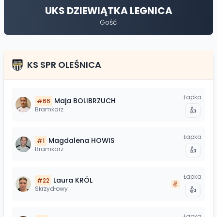
UKS DZIEWIĄTKA LEGNICA
Gość
KS SPR OLEŚNICA
Łapka
Maja
BOLIBRZUCH
#
66
Bramkarz
👍
Łapka
Magdalena
HOWIS
#
1
Bramkarz
👍
Łapka
Laura
KRÓL
#
22
✌️
Skrzydłowy
👍
Łapka