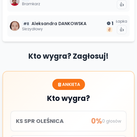
Bramkarz
👍
Łapka
1
Aleksandra
DANKOWSKA
⚽
#
8
Skrzydłowy
👍
✌️
Kto wygra? Zagłosuj!
ANKIETA
Kto wygra?
0
%
KS SPR OLEŚNICA
0
głosów