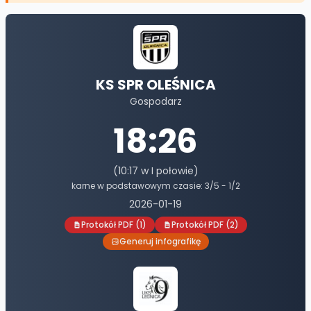
KS SPR OLEŚNICA
Gospodarz
18
:
26
(
10
:
17
w I połowie)
karne w podstawowym czasie:
3
/
5
-
1
/
2
2026-01-19
Protokół PDF
(1)
Protokół PDF
(2)
Generuj infografikę