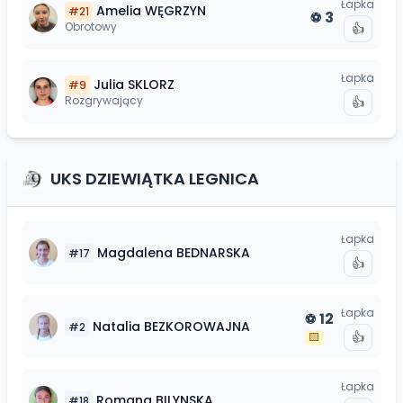
Łapka
Amelia
WĘGRZYN
#
21
3
⚽
Obrotowy
👍
Łapka
Julia
SKLORZ
#
9
Rozgrywający
👍
UKS DZIEWIĄTKA LEGNICA
Łapka
Magdalena
BEDNARSKA
#
17
👍
Łapka
12
⚽
Natalia
BEZKOROWAJNA
#
2
👍
🟨
Łapka
Romana
BILYNSKA
#
18