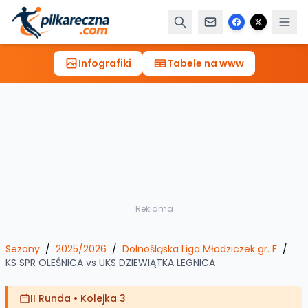
Infografiki
Tabele na www
Reklama
Sezony
/
2025/2026
/
Dolnośląska Liga Młodziczek gr. F
/
KS SPR OLEŚNICA
vs
UKS DZIEWIĄTKA LEGNICA
II Runda
•
Kolejka 3