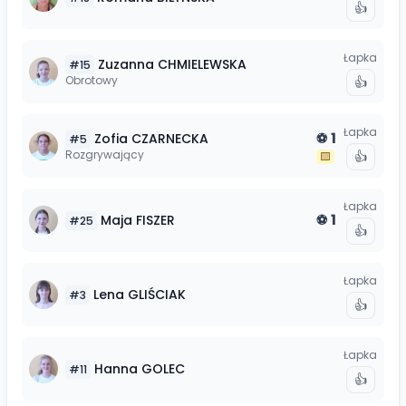
👍
Łapka
Zuzanna
CHMIELEWSKA
#
15
Obrotowy
👍
Łapka
1
Zofia
CZARNECKA
⚽
#
5
Rozgrywający
👍
🟨
Łapka
1
Maja
FISZER
⚽
#
25
👍
Łapka
Lena
GLIŚCIAK
#
3
👍
Łapka
Hanna
GOLEC
#
11
👍