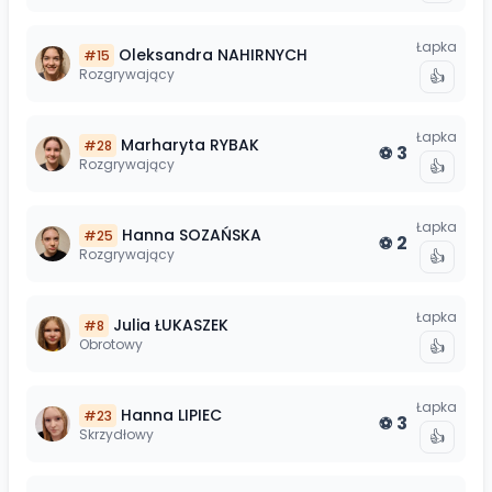
Łapka
Oleksandra
NAHIRNYCH
#
15
Rozgrywający
👍
Łapka
Marharyta
RYBAK
#
28
3
⚽
Rozgrywający
👍
Łapka
Hanna
SOZAŃSKA
#
25
2
⚽
Rozgrywający
👍
Łapka
Julia
ŁUKASZEK
#
8
Obrotowy
👍
Łapka
Hanna
LIPIEC
#
23
3
⚽
Skrzydłowy
👍