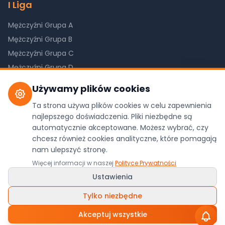
I Liga
Mężczyźni Grupa A
Mężczyźni Grupa B
Mężczyźni Grupa C
Mężczyźni Grupa D
Kobiety Grupa A
Używamy plików cookies
Kobiety Grupa B
Ta strona używa plików cookies w celu zapewnienia
Kobiety Grupa C
najlepszego doświadczenia. Pliki niezbędne są
automatycznie akceptowane. Możesz wybrać, czy
chcesz również cookies analityczne, które pomagają
nam ulepszyć stronę.
©
2026
Pilkareczna.com. Wszystkie prawa
Więcej informacji w naszej
Polityce Prywatności
zastrzeżone.
Ustawienia
Dane z oficjalnego API ZPRP
Polityka Prywatności
•
Ustawienia Cookies
Tylko niezbędne
Wykonanie:
WDesign
&
Codexo
/
Ludyga.com.pl
Akceptuj wszystkie