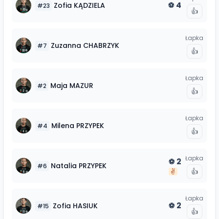
4
Zofia
KĄDZIELA
⚽
#
23
👍
Łapka
Zuzanna
CHABRZYK
#
7
👍
Łapka
Maja
MAZUR
#
2
👍
Łapka
Milena
PRZYPEK
#
4
👍
Łapka
2
⚽
Natalia
PRZYPEK
#
6
👍
✌️
Łapka
2
Zofia
HASIUK
⚽
#
15
👍