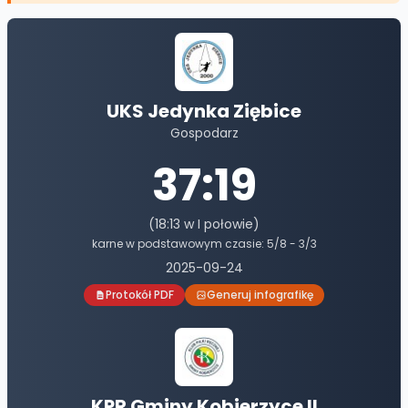
UKS Jedynka Ziębice
Gospodarz
37
:
19
(
18
:
13
w I połowie)
karne w podstawowym czasie:
5
/
8
-
3
/
3
2025-09-24
Protokół PDF
Generuj infografikę
KPR Gminy Kobierzyce II