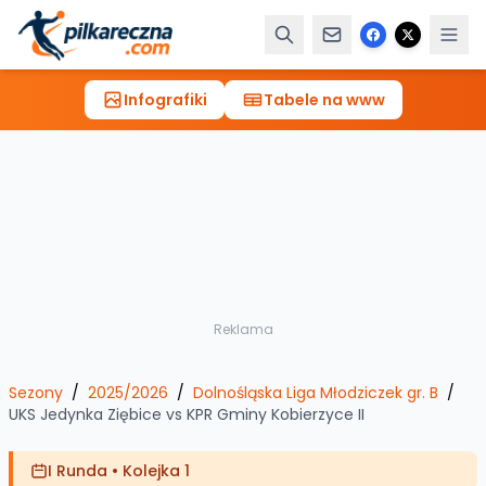
Infografiki
Tabele na www
Reklama
Sezony
/
2025/2026
/
Dolnośląska Liga Młodziczek gr. B
/
UKS Jedynka Ziębice
vs
KPR Gminy Kobierzyce II
I Runda
•
Kolejka 1