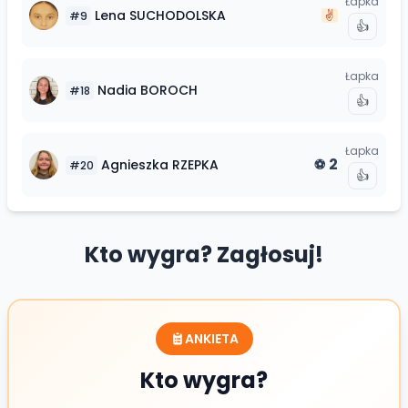
Łapka
Lena
SUCHODOLSKA
✌️
#
9
👍
Łapka
Nadia
BOROCH
#
18
👍
Łapka
2
Agnieszka
RZEPKA
⚽
#
20
👍
Kto wygra? Zagłosuj!
ANKIETA
Kto wygra?