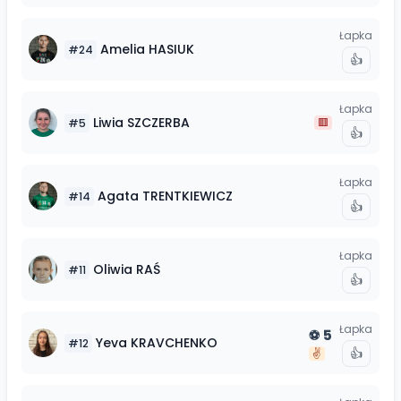
Łapka
Amelia
HASIUK
#
24
👍
Łapka
Liwia
SZCZERBA
🟥
#
5
👍
Łapka
Agata
TRENTKIEWICZ
#
14
👍
Łapka
Oliwia
RAŚ
#
11
👍
Łapka
5
⚽
Yeva
KRAVCHENKO
#
12
👍
✌️