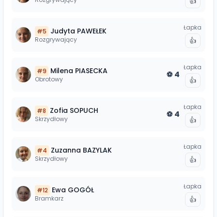
👍
Łapka
Judyta
PAWEŁEK
#
5
Rozgrywający
👍
Łapka
Milena
PIASECKA
#
9
4
⚽
Obrotowy
👍
Łapka
Zofia
SOPUCH
#
8
4
⚽
Skrzydłowy
👍
Łapka
Zuzanna
BAZYLAK
#
4
Skrzydłowy
👍
Łapka
Ewa
GOGÓŁ
#
12
Bramkarz
👍