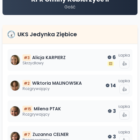
Gość
UKS Jedynka Ziębice
Łapka
6
Alicja
KARPIERZ
⚽
#
3
Skrzydłowy
👍
🟨
Łapka
Wiktoria
MALINOWSKA
#
2
14
⚽
Rozgrywający
👍
Łapka
Milena
PTAK
#
15
3
⚽
Rozgrywający
👍
Łapka
Zuzanna
CELNER
#
7
3
⚽
Rozgrywający