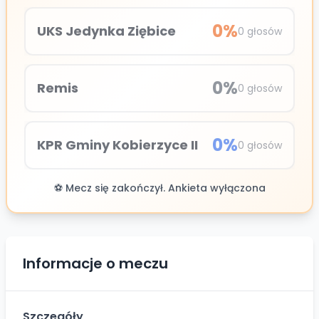
0
%
UKS Jedynka Ziębice
0
głosów
0
%
Remis
0
głosów
0
%
KPR Gminy Kobierzyce II
0
głosów
⚽ Mecz się zakończył. Ankieta wyłączona
Informacje o meczu
Szczegóły