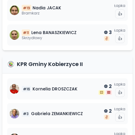
Łapka
Nadia
JACAK
#
19
Bramkarz
👍
Łapka
3
Lena
BANASZKIEWICZ
⚽
#
11
Skrzydłowy
👍
✌️
KPR Gminy Kobierzyce II
Łapka
2
⚽
Kornelia
DROSZCZAK
#
16
👍
🟨
🟥
Łapka
2
⚽
Gabriela
ZEMANKIEWICZ
#
3
👍
✌️
Łapka