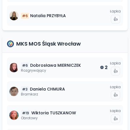
Łapka
Natalia
PRZYBYŁA
#
6
👍
MKS MOS Śląsk Wrocław
Łapka
Dobrosława
MIERNICZEK
#
6
2
⚽
Rozgrywający
👍
Łapka
Daniela
CHMURA
#
3
Bramkarz
👍
Łapka
Wiktoria
TUSZKANOW
#
19
Obrotowy
👍