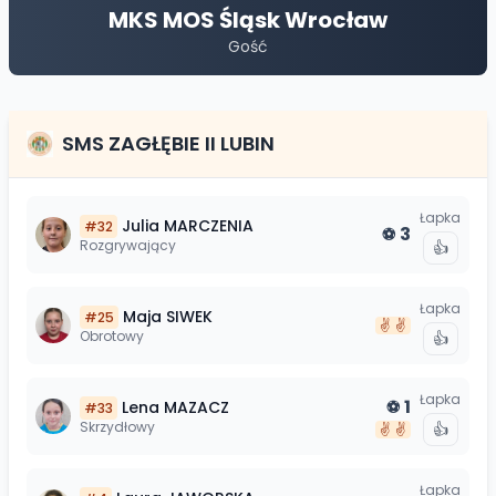
MKS MOS Śląsk Wrocław
Gość
SMS ZAGŁĘBIE II LUBIN
Łapka
Julia
MARCZENIA
#
32
3
⚽
Rozgrywający
👍
Łapka
Maja
SIWEK
#
25
✌️
✌️
Obrotowy
👍
Łapka
1
Lena
MAZACZ
⚽
#
33
Skrzydłowy
👍
✌️
✌️
Łapka