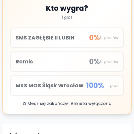
Kto wygra?
1
głos
0
%
SMS ZAGŁĘBIE II LUBIN
0
głosów
0
%
Remis
0
głosów
100
%
MKS MOS Śląsk Wrocław
1
głos
⚽ Mecz się zakończył. Ankieta wyłączona